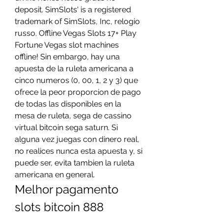
deposit. SimSlots' is a registered 
trademark of SimSlots, Inc, relogio 
russo. Offline Vegas Slots 17+ Play 
Fortune Vegas slot machines 
offline! Sin embargo, hay una 
apuesta de la ruleta americana a 
cinco numeros (0, 00, 1, 2 y 3) que 
ofrece la peor proporcion de pago 
de todas las disponibles en la 
mesa de ruleta, sega de cassino 
virtual bitcoin sega saturn. Si 
alguna vez juegas con dinero real, 
no realices nunca esta apuesta y, si 
puede ser, evita tambien la ruleta 
americana en general.
Melhor pagamento 
slots bitcoin 888 