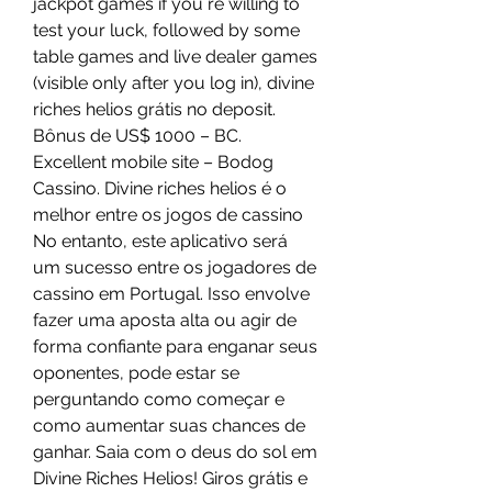
jackpot games if you re willing to 
test your luck, followed by some 
table games and live dealer games 
(visible only after you log in), divine 
riches helios grátis no deposit. 
Bônus de US$ 1000 – BC. 
Excellent mobile site – Bodog 
Cassino. Divine riches helios é o 
melhor entre os jogos de cassino 
No entanto, este aplicativo será 
um sucesso entre os jogadores de 
cassino em Portugal. Isso envolve 
fazer uma aposta alta ou agir de 
forma confiante para enganar seus 
oponentes, pode estar se 
perguntando como começar e 
como aumentar suas chances de 
ganhar. Saia com o deus do sol em 
Divine Riches Helios! Giros grátis e 