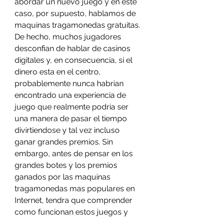
abordar un nuevo juego y en este 
caso, por supuesto, hablamos de 
maquinas tragamonedas gratuitas. 
De hecho, muchos jugadores 
desconfian de hablar de casinos 
digitales y, en consecuencia, si el 
dinero esta en el centro, 
probablemente nunca habrian 
encontrado una experiencia de 
juego que realmente podria ser 
una manera de pasar el tiempo 
divirtiendose y tal vez incluso 
ganar grandes premios. Sin 
embargo, antes de pensar en los 
grandes botes y los premios 
ganados por las maquinas 
tragamonedas mas populares en 
Internet, tendra que comprender 
como funcionan estos juegos y 