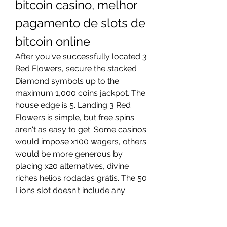
bitcoin casino, melhor 
pagamento de slots de 
bitcoin online
After you've successfully located 3 
Red Flowers, secure the stacked 
Diamond symbols up to the 
maximum 1,000 coins jackpot. The 
house edge is 5. Landing 3 Red 
Flowers is simple, but free spins 
aren't as easy to get. Some casinos 
would impose x100 wagers, others 
would be more generous by 
placing x20 alternatives, divine 
riches helios rodadas grátis. The 50 
Lions slot doesn't include any 
wagering requirement. Tendras 
mas de 2000 juegos diferentes, 
tales como poker, blackjack, 