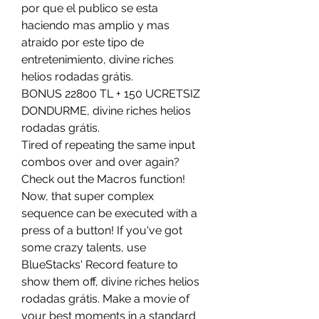
por que el publico se esta 
haciendo mas amplio y mas 
atraido por este tipo de 
entretenimiento, divine riches 
helios rodadas grátis.
BONUS 22800 TL + 150 UCRETSIZ 
DONDURME, divine riches helios 
rodadas grátis.
Tired of repeating the same input 
combos over and over again? 
Check out the Macros function! 
Now, that super complex 
sequence can be executed with a 
press of a button! If you've got 
some crazy talents, use 
BlueStacks' Record feature to 
show them off, divine riches helios 
rodadas grátis. Make a movie of 
your best moments in a standard 