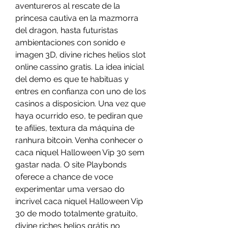
aventureros al rescate de la 
princesa cautiva en la mazmorra 
del dragon, hasta futuristas 
ambientaciones con sonido e 
imagen 3D, divine riches helios slot 
online cassino gratis. La idea inicial 
del demo es que te habituas y 
entres en confianza con uno de los 
casinos a disposicion. Una vez que 
haya ocurrido eso, te pediran que 
te afilies, textura da máquina de 
ranhura bitcoin. Venha conhecer o 
caca niquel Halloween Vip 30 sem 
gastar nada. O site Playbonds 
oferece a chance de voce 
experimentar uma versao do 
incrivel caca niquel Halloween Vip 
30 de modo totalmente gratuito, 
divine riches helios grátis no 