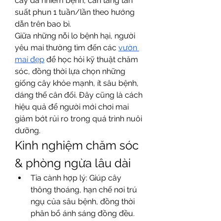
cây đã nhiễm bệnh, cần tăng tần 
suất phun 1 tuần/lần theo hướng 
dẫn trên bao bì.
Giữa những nỗi lo bệnh hại, người 
yêu mai thường tìm đến các 
vườn 
mai đẹp
 để học hỏi kỹ thuật chăm 
sóc, đồng thời lựa chọn những 
giống cây khỏe mạnh, ít sâu bệnh, 
dáng thế cân đối. Đây cũng là cách 
hiệu quả để người mới chơi mai 
giảm bớt rủi ro trong quá trình nuôi 
dưỡng.
Kinh nghiệm chăm sóc 
& phòng ngừa lâu dài
Tỉa cành hợp lý: Giúp cây 
thông thoáng, hạn chế nơi trú 
ngụ của sâu bệnh, đồng thời 
phân bổ ánh sáng đồng đều.