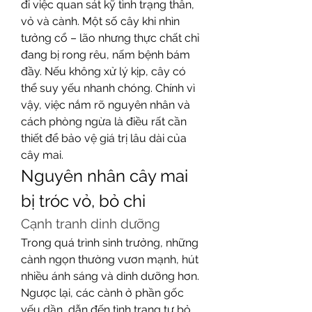
đi việc quan sát kỹ tình trạng thân, 
vỏ và cành. Một số cây khi nhìn 
tưởng cổ – lão nhưng thực chất chỉ 
đang bị rong rêu, nấm bệnh bám 
đầy. Nếu không xử lý kịp, cây có 
thể suy yếu nhanh chóng. Chính vì 
vậy, việc nắm rõ nguyên nhân và 
cách phòng ngừa là điều rất cần 
thiết để bảo vệ giá trị lâu dài của 
cây mai.
Nguyên nhân cây mai 
bị tróc vỏ, bỏ chi
Cạnh tranh dinh dưỡng
Trong quá trình sinh trưởng, những 
cành ngọn thường vươn mạnh, hút 
nhiều ánh sáng và dinh dưỡng hơn. 
Ngược lại, các cành ở phần gốc 
yếu dần, dẫn đến tình trạng tự bỏ 