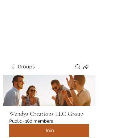
Wendys Creations LLC
Your Business Is Our Business.
Get What You Deserve
Groups
Wendys Creations LLC Group
Public
·
180 members
Join