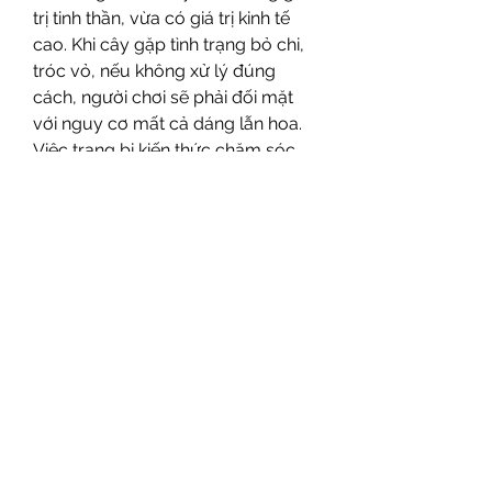
trị tinh thần, vừa có giá trị kinh tế 
cao. Khi cây gặp tình trạng bỏ chi, 
tróc vỏ, nếu không xử lý đúng 
cách, người chơi sẽ phải đối mặt 
với nguy cơ mất cả dáng lẫn hoa. 
Việc trang bị kiến thức chăm sóc 
và phòng bệnh là yếu tố bắt buộc 
nếu muốn duy trì vẻ đẹp lâu dài 
cho cây.
Ngày nay, nhu cầu chơi mai ngày 
Tết ngày càng lớn, đi cùng với đó 
là sự quan tâm về 
Giá bán mai 
vàng 2023, định giá mai vàng
. Một 
cây mai khỏe mạnh, tán cân đối và 
ít bệnh không chỉ mang lại sắc 
xuân rực rỡ cho gia đình, mà còn là 
khoản đầu tư giá trị cho người 
trồng. Vì thế, chăm sóc đúng cách 