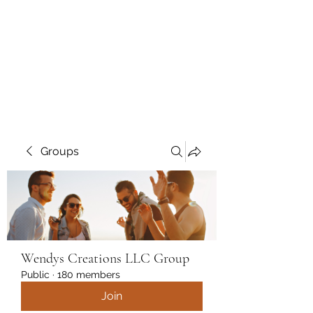
Wendys Creations LLC
Your Business Is Our Business.
Get What You Deserve
Groups
Wendys Creations LLC Group
Public
·
180 members
Join