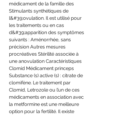
médicament de la famille des 
Stimulants synthétiques de 
l&#39;ovulation. Il est utilisé pour 
les traitements ou en cas 
d&#39;apparition des symptômes 
suivants : Aménorrhée, sans 
précision Autres mesures 
procréatives Stérilité associée à 
une anovulation Caractéristiques 
Clomid Médicament princeps 
Substance (s) active (s) : citrate de 
clomifène. Le traitement par 
Clomid, Letrozole ou l’un de ces 
médicaments en association avec 
la metformine est une meilleure 
option pour la fertilité. Il existe 
également des suppléments en 
vente libre qui prétendent stimuler 
la fertilité, car ils contiennent des 