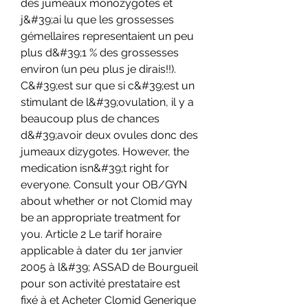
des jumeaux monozygotes et 
j&#39;ai lu que les grossesses 
gémellaires representaient un peu 
plus d&#39;1 % des grossesses 
environ (un peu plus je dirais!!). 
C&#39;est sur que si c&#39;est un 
stimulant de l&#39;ovulation, il y a 
beaucoup plus de chances 
d&#39;avoir deux ovules donc des 
jumeaux dizygotes. However, the 
medication isn&#39;t right for 
everyone. Consult your OB/GYN 
about whether or not Clomid may 
be an appropriate treatment for 
you. Article 2 Le tarif horaire 
applicable à dater du 1er janvier 
2005 à l&#39; ASSAD de Bourgueil 
pour son activité prestataire est 
fixé à et Acheter Clomid Generique 