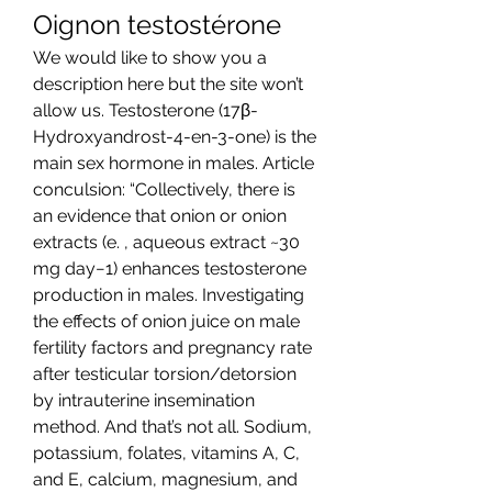
Oignon testostérone
We would like to show you a 
description here but the site won’t 
allow us. Testosterone (17β-
Hydroxyandrost-4-en-3-one) is the 
main sex hormone in males. Article 
conculsion: “Collectively, there is 
an evidence that onion or onion 
extracts (e. , aqueous extract ~30 
mg day−1) enhances testosterone 
production in males. Investigating 
the effects of onion juice on male 
fertility factors and pregnancy rate 
after testicular torsion/detorsion 
by intrauterine insemination 
method. And that’s not all. Sodium, 
potassium, folates, vitamins A, C, 
and E, calcium, magnesium, and 