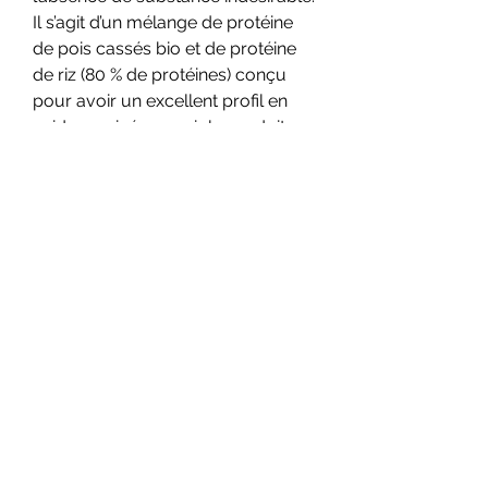
Il s’agit d’un mélange de protéine 
de pois cassés bio et de protéine 
de riz (80 % de protéines) conçu 
pour avoir un excellent profil en 
acides aminés → voir le produit. 
Cette hormone est associée à une 
plus grande masse musculaire, 
une meilleure pilosité, une plus 
grande virilité, de meilleurs 
performances sexuelles pour ne 
citer que cela, clenbuterol 
medicament maroc. La 
testostérone se retrouve dans le 
sang sous 2 formes: Une 
testostérone qui dépend de 
protéines de transport et très peu 
utilisé par l&rsquo;organisme Une 
testostérone libre, biodisponible 