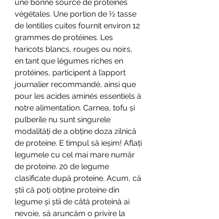
une bonne source de protéines 
végétales. Une portion de ½ tasse 
de lentilles cuites fournit environ 12 
grammes de protéines. Les 
haricots blancs, rouges ou noirs, 
en tant que légumes riches en 
protéines, participent à l’apport 
journalier recommandé, ainsi que 
pour les acides aminés essentiels à 
notre alimentation. Carnea, tofu și 
pulberile nu sunt singurele 
modalități de a obține doza zilnică 
de proteine. E timpul să ieșim! Aflați 
legumele cu cel mai mare număr 
de proteine. 20 de legume 
clasificate după proteine. Acum, că 
știi că poți obține proteine din 
legume și știi de câtă proteină ai 
nevoie, să aruncăm o privire la 