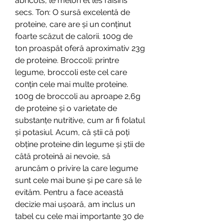
abricots, le melon et les raisins 
secs. Ton: O sursă excelentă de 
proteine, care are și un conținut 
foarte scăzut de calorii. 100g de 
ton proaspăt oferă aproximativ 23g 
de proteine. Broccoli: printre 
legume, broccoli este cel care 
conțin cele mai multe proteine. 
100g de broccoli au aproape 2,6g 
de proteine și o varietate de 
substanțe nutritive, cum ar fi folatul 
și potasiul. Acum, că știi că poți 
obține proteine din legume și știi de 
câtă proteină ai nevoie, să 
aruncăm o privire la care legume 
sunt cele mai bune și pe care să le 
evităm. Pentru a face această 
decizie mai ușoară, am inclus un 
tabel cu cele mai importante 30 de 