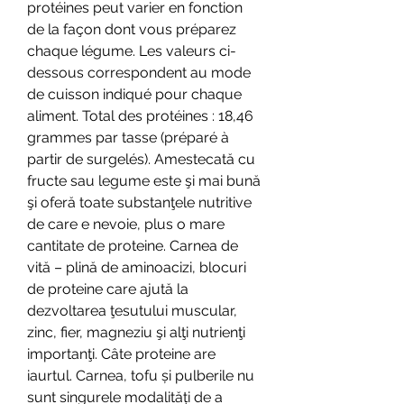
protéines peut varier en fonction 
de la façon dont vous préparez 
chaque légume. Les valeurs ci-
dessous correspondent au mode 
de cuisson indiqué pour chaque 
aliment. Total des protéines : 18,46 
grammes par tasse (préparé à 
partir de surgelés). Amestecată cu 
fructe sau legume este şi mai bună 
şi oferă toate substanţele nutritive 
de care e nevoie, plus o mare 
cantitate de proteine. Carnea de 
vită – plină de aminoacizi, blocuri 
de proteine care ajută la 
dezvoltarea ţesutului muscular, 
zinc, fier, magneziu şi alţi nutrienţi 
importanţi. Câte proteine are 
iaurtul. Carnea, tofu și pulberile nu 
sunt singurele modalități de a 