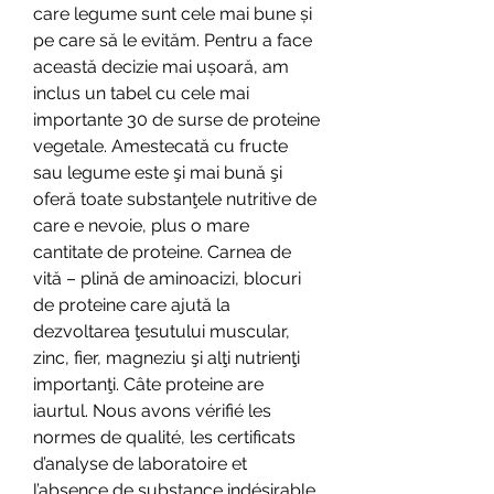
care legume sunt cele mai bune și 
pe care să le evităm. Pentru a face 
această decizie mai ușoară, am 
inclus un tabel cu cele mai 
importante 30 de surse de proteine 
vegetale. Amestecată cu fructe 
sau legume este şi mai bună şi 
oferă toate substanţele nutritive de 
care e nevoie, plus o mare 
cantitate de proteine. Carnea de 
vită – plină de aminoacizi, blocuri 
de proteine care ajută la 
dezvoltarea ţesutului muscular, 
zinc, fier, magneziu şi alţi nutrienţi 
importanţi. Câte proteine are 
iaurtul. Nous avons vérifié les 
normes de qualité, les certificats 
d’analyse de laboratoire et 
l’absence de substance indésirable. 