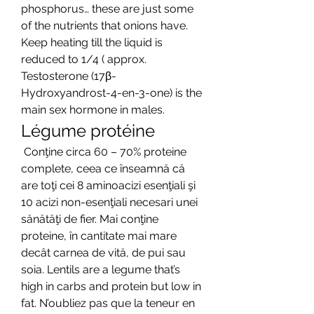
phosphorus… these are just some 
of the nutrients that onions have. 
Keep heating till the liquid is 
reduced to 1/4 ( approx. 
Testosterone (17β-
Hydroxyandrost-4-en-3-one) is the 
main sex hormone in males. 
Légume protéine
 Conţine circa 60 – 70% proteine 
complete, ceea ce înseamnă că 
are toţi cei 8 aminoacizi esenţiali şi 
10 acizi non-esenţiali necesari unei 
sănătăţi de fier. Mai conţine 
proteine, în cantitate mai mare 
decât carnea de vită, de pui sau 
soia. Lentils are a legume that’s 
high in carbs and protein but low in 
fat. N’oubliez pas que la teneur en 