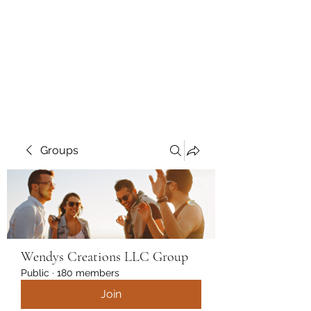
Wendys Creations LLC
Your Business Is Our Business.
Get What You Deserve
Groups
Wendys Creations LLC Group
Public
·
180 members
Join