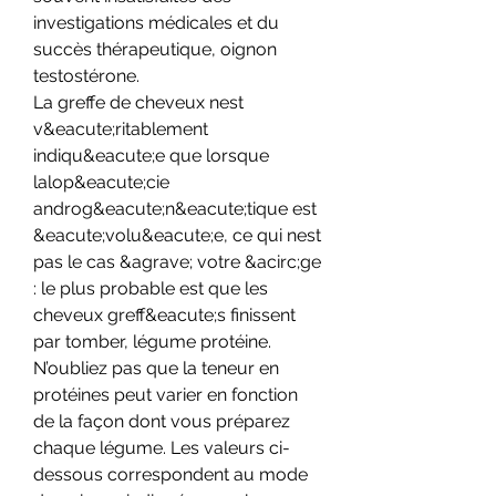
investigations médicales et du 
succès thérapeutique, oignon 
testostérone.
La greffe de cheveux nest 
v&eacute;ritablement 
indiqu&eacute;e que lorsque 
lalop&eacute;cie 
androg&eacute;n&eacute;tique est 
&eacute;volu&eacute;e, ce qui nest 
pas le cas &agrave; votre &acirc;ge 
: le plus probable est que les 
cheveux greff&eacute;s finissent 
par tomber, légume protéine. 
N’oubliez pas que la teneur en 
protéines peut varier en fonction 
de la façon dont vous préparez 
chaque légume. Les valeurs ci-
dessous correspondent au mode 