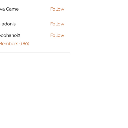
lwa Game
Follow
s adonis
Follow
ocohanoi2
Follow
anoi2
 Members (180)