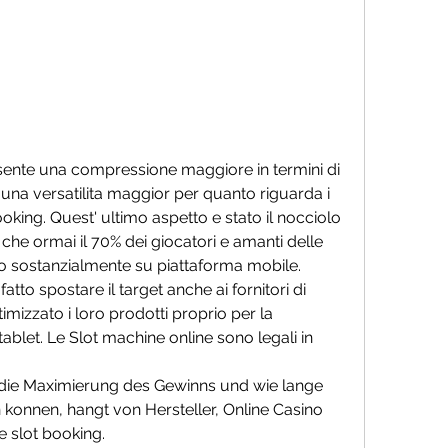
nte una compressione maggiore in termini di 
 una versatilita maggior per quanto riguarda i 
oking. Quest' ultimo aspetto e stato il nocciolo 
he ormai il 70% dei giocatori e amanti delle 
no sostanzialmente su piattaforma mobile. 
to spostare il target anche ai fornitori di 
mizzato i loro prodotti proprio per la 
ablet. Le Slot machine online sono legali in 
 die Maximierung des Gewinns und wie lange 
konnen, hangt von Hersteller, Online Casino 
e slot booking.