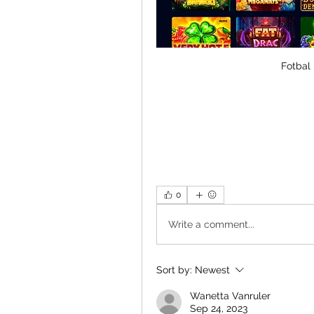
Fotbal 
0
Write a comment...
Sort by:
Newest
Wanetta Vanruler
Sep 24, 2023