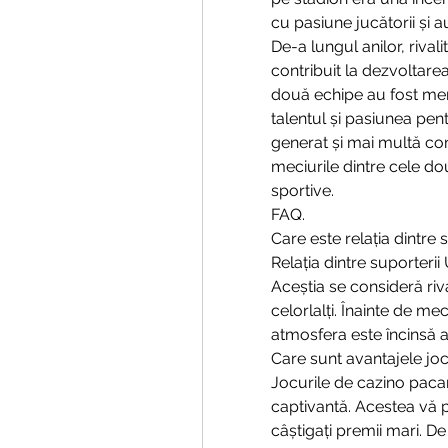
cu pasiune jucătorii și a
De-a lungul anilor, rival
contribuit la dezvoltarea
două echipe au fost mer
talentul și pasiunea pentr
generat și mai multă com
meciurile dintre cele do
sportive.
FAQ.
Care este relația dintre 
Relația dintre suporterii 
Aceștia se consideră riv
celorlalți. Înainte de mec
atmosfera este încinsă atâ
Care sunt avantajele joc
Jocurile de cazino pacan
captivantă. Acestea vă pe
câștigați premii mari. D