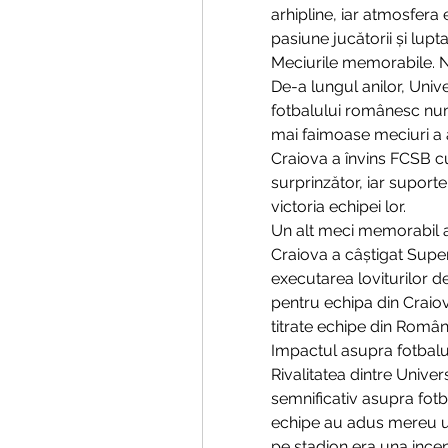
arhipline, iar atmosfera 
pasiune jucătorii și lupt
Meciurile memorabile. N
De-a lungul anilor, Unive
fotbalului românesc num
mai faimoase meciuri a a
Craiova a învins FCSB cu
surprinzător, iar suporter
victoria echipei lor.
Un alt meci memorabil a 
Craiova a câștigat Supe
executarea loviturilor de
pentru echipa din Craiova
titrate echipe din Român
Impactul asupra fotbalu
Rivalitatea dintre Unive
semnificativ asupra fotb
echipe au adus mereu un
pe stadion era una incen