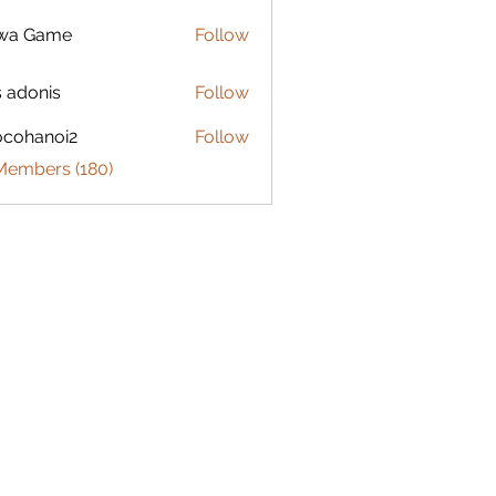
lwa Game
Follow
s adonis
Follow
ocohanoi2
Follow
anoi2
 Members (180)