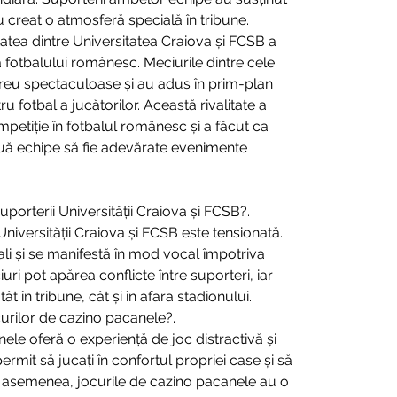
u creat o atmosferă specială în tribune.
itatea dintre Universitatea Craiova și FCSB a 
 fotbalului românesc. Meciurile dintre cele 
eu spectaculoase și au adus în prim-plan 
u fotbal a jucătorilor. Această rivalitate a 
petiție în fotbalul românesc și a făcut ca 
uă echipe să fie adevărate evenimente 
suporterii Universității Craiova și FCSB?.
Universității Craiova și FCSB este tensionată. 
ali și se manifestă în mod vocal împotriva 
iuri pot apărea conflicte între suporteri, iar 
t în tribune, cât și în afara stadionului.
urilor de cazino pacanele?.
ele oferă o experiență de joc distractivă și 
rmit să jucați în confortul propriei case și să 
e asemenea, jocurile de cazino pacanele au o 