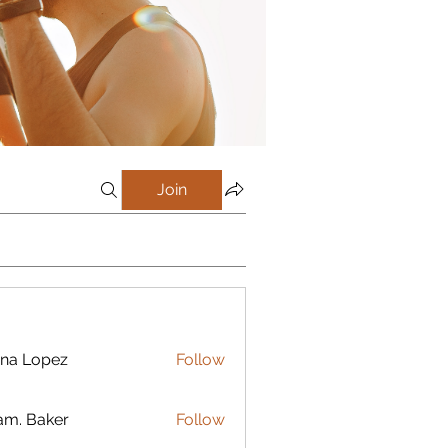
Join
na Lopez
Follow
m. Baker
Follow