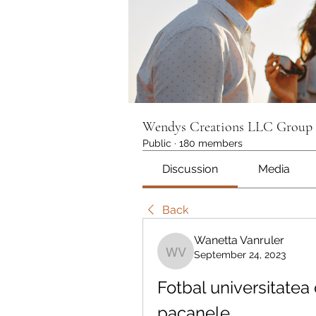
Wendys Creations LLC Group
Public
·
180 members
Discussion
Media
Back
Wanetta Vanruler
September 24, 2023
Wanetta Vanruler
Fotbal universitatea 
pacanele