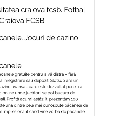
itatea craiova fcsb. Fotbal 
 Craiova FCSB
anele. Jocuri de cazino 
acanele
canele gratuite pentru a vă distra – fără 
ă înregistrare sau depozit. Slotsup are un 
azino avansat, care este dezvoltat pentru a 
 online unde jucătorii se pot bucura de 
eali. Profită acum! astăzi îți prezentăm 100 
te una dintre cele mai cunoscute păcănele de 
ste impresionant când vine vorba de păcănele 