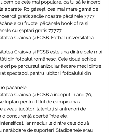
aducem pe cele mai populare, ca tu să le încerci 
ca la aparate. Ro găsești cea mai mare gamă de 
Încearcă gratis zecile noastre păcănele 7777, 
cănele cu fructe, păcănele book of ra și 
le cu șeptari gratis 7️7️7️7️7️. 
sitatea Craiova și FCSB. Fotbal universitatea 
sitatea Craiova și FCSB este una dintre cele mai 
ități din fotbalul românesc. Cele două echipe 
 ori pe parcursul anilor, iar fiecare meci dintre 
t spectacol pentru iubitorii fotbalului din 
asino pacanele.
itatea Craiova și FCSB a început în anii '70, 
e luptau pentru titlul de campioană a 
aveau jucători talentați și antrenori de 
 o concurență acerbă între ele.
a intensificat, iar meciurile dintre cele două 
u nerăbdare de suporteri. Stadioanele erau 