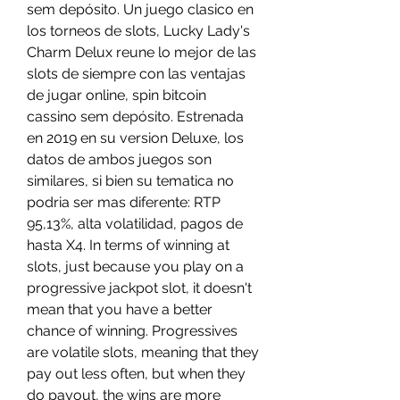
sem depósito. Un juego clasico en 
los torneos de slots, Lucky Lady's 
Charm Delux reune lo mejor de las 
slots de siempre con las ventajas 
de jugar online, spin bitcoin 
cassino sem depósito. Estrenada 
en 2019 en su version Deluxe, los 
datos de ambos juegos son 
similares, si bien su tematica no 
podria ser mas diferente: RTP 
95,13%, alta volatilidad, pagos de 
hasta X4. In terms of winning at 
slots, just because you play on a 
progressive jackpot slot, it doesn't 
mean that you have a better 
chance of winning. Progressives 
are volatile slots, meaning that they 
pay out less often, but when they 
do payout, the wins are more 