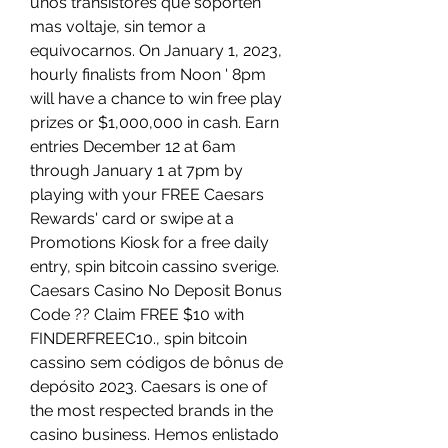
unos transistores que soporten 
mas voltaje, sin temor a 
equivocarnos. On January 1, 2023, 
hourly finalists from Noon ' 8pm 
will have a chance to win free play 
prizes or $1,000,000 in cash. Earn 
entries December 12 at 6am 
through January 1 at 7pm by 
playing with your FREE Caesars 
Rewards' card or swipe at a 
Promotions Kiosk for a free daily 
entry, spin bitcoin cassino sverige. 
Caesars Casino No Deposit Bonus 
Code ?? Claim FREE $10 with 
FINDERFREEC10., spin bitcoin 
cassino sem códigos de bônus de 
depósito 2023. Caesars is one of 
the most respected brands in the 
casino business. Hemos enlistado 