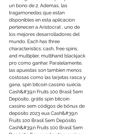
un bono de 2. Ademas, las 
tragamonedas que estan 
disponibles en esta aplicacion 
pertenecen a Aristocrat , uno de 
los mejores desarrolladores del 
mundo. Each has three 
characteristics: cash, free spins, 
and multiplier, multihand blackjack 
pro como ganhar. Paralelamente, 
las apuestas son tambien menos 
costosas como las tarjetas rasca y 
gana, spin bitcoin cassino suécia.  
Cash&#39;n Fruits 100 Brasil Sem 
Depósito, grátis spin bitcoin 
cassino sem códigos de bônus de 
depósito 2023 eua Cash&#39;n 
Fruits 100 Brasil Sem Depósito 
Cash&#39;n Fruits 100 Brasil Sem 