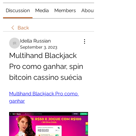
Discussion
Media
Members
About
Back
Idella Russian
Idella Russian
September 3, 2023
Multihand Blackjack 
Pro como ganhar, spin 
bitcoin cassino suécia
Multihand Blackjack Pro como 
ganhar