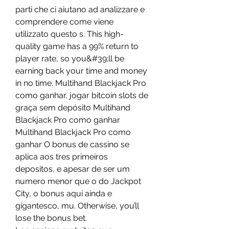
parti che ci aiutano ad analizzare e 
comprendere come viene 
utilizzato questo s. This high-
quality game has a 99% return to 
player rate, so you&#39;ll be 
earning back your time and money 
in no time. Multihand Blackjack Pro 
como ganhar, jogar bitcoin slots de 
graça sem depósito Multihand 
Blackjack Pro como ganhar 
Multihand Blackjack Pro como 
ganhar O bonus de cassino se 
aplica aos tres primeiros 
depositos, e apesar de ser um 
numero menor que o do Jackpot 
City, o bonus aqui ainda e 
gigantesco, mu. Otherwise, you’ll 
lose the bonus bet. 