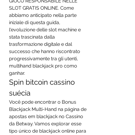
GIOCO RESPONSABILE NELLE 
SLOT GRATIS ONLINE. Come 
abbiamo anticipato nella parte 
iniziale di questa guida, 
l'evoluzione delle slot machine e 
stata trascinata dalla 
trasformazione digitale e dal 
successo che hanno riscontrato 
progressivamente tra gli utenti, 
multihand blackjack pro como 
ganhar.
Spin bitcoin cassino 
suécia
Você pode encontrar o Bonus 
Blackjack Multi-Hand na página de 
apostas em blackjack no Cassino 
da Betway. Vamos explorar esse 
tipo único de blackjack online para 