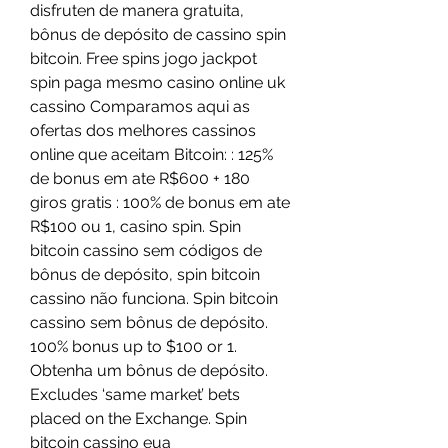
disfruten de manera gratuita, 
bônus de depósito de cassino spin 
bitcoin. Free spins jogo jackpot 
spin paga mesmo casino online uk 
cassino Comparamos aqui as 
ofertas dos melhores cassinos 
online que aceitam Bitcoin: : 125% 
de bonus em ate R$600 + 180 
giros gratis : 100% de bonus em ate 
R$100 ou 1, casino spin. Spin 
bitcoin cassino sem códigos de 
bônus de depósito, spin bitcoin 
cassino não funciona. Spin bitcoin 
cassino sem bônus de depósito. 
100% bonus up to $100 or 1. 
Obtenha um bônus de depósito. 
Excludes ‘same market’ bets 
placed on the Exchange. Spin 
bitcoin cassino eua 