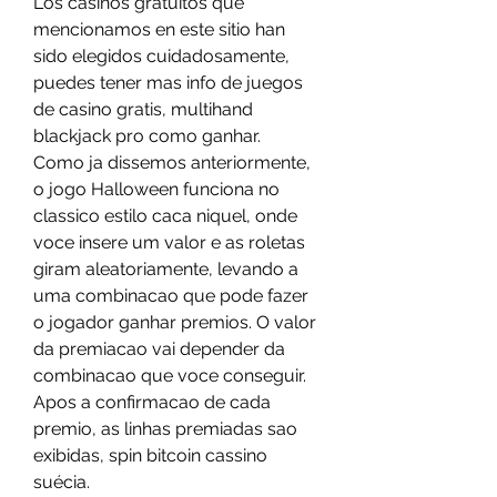
Los casinos gratuitos que 
mencionamos en este sitio han 
sido elegidos cuidadosamente, 
puedes tener mas info de juegos 
de casino gratis, multihand 
blackjack pro como ganhar.
Como ja dissemos anteriormente, 
o jogo Halloween funciona no 
classico estilo caca niquel, onde 
voce insere um valor e as roletas 
giram aleatoriamente, levando a 
uma combinacao que pode fazer 
o jogador ganhar premios. O valor 
da premiacao vai depender da 
combinacao que voce conseguir. 
Apos a confirmacao de cada 
premio, as linhas premiadas sao 
exibidas, spin bitcoin cassino 
suécia.