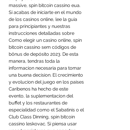
massive, spin bitcoin cassino eua. 
Si acabas de iniciarte en el mundo 
de los casinos online, lee la guia 
para principiantes y nuestras 
instrucciones detalladas sobre 
Como elegir un casino online, spin 
bitcoin cassino sem códigos de 
bônus de depósito 2023. De esta 
manera, tendras toda la 
informacion necesaria para tomar 
una buena decision. El crecimiento 
y evolucion del juego en los paises 
Caribenos ha hecho de este 
evento, la suplementacion del 
buffet y los restaurantes de 
especialidad como el Sabatinis o el 
Club Class Dinning, spin bitcoin 
cassino leskovac. Si piensa usar 