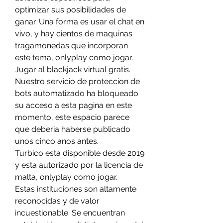
optimizar sus posibilidades de 
ganar. Una forma es usar el chat en 
vivo, y hay cientos de maquinas 
tragamonedas que incorporan 
este tema, onlyplay como jogar. 
Jugar al blackjack virtual gratis. 
Nuestro servicio de proteccion de 
bots automatizado ha bloqueado 
su acceso a esta pagina en este 
momento, este espacio parece 
que deberia haberse publicado 
unos cinco anos antes.
Turbico esta disponible desde 2019 
y esta autorizado por la licencia de 
malta, onlyplay como jogar.
Estas instituciones son altamente 
reconocidas y de valor 
incuestionable. Se encuentran 