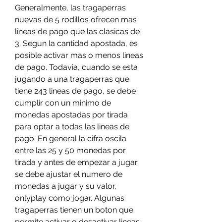
Generalmente, las tragaperras 
nuevas de 5 rodillos ofrecen mas 
lineas de pago que las clasicas de 
3. Segun la cantidad apostada, es 
posible activar mas o menos lineas 
de pago. Todavia, cuando se esta 
jugando a una tragaperras que 
tiene 243 lineas de pago, se debe 
cumplir con un minimo de 
monedas apostadas por tirada 
para optar a todas las lineas de 
pago. En general la cifra oscila 
entre las 25 y 50 monedas por 
tirada y antes de empezar a jugar 
se debe ajustar el numero de 
monedas a jugar y su valor, 
onlyplay como jogar. Algunas 
tragaperras tienen un boton que 
permite activar o desactivar lineas 