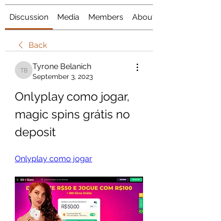
Discussion
Media
Members
About
Back
Tyrone Belanich
Tyrone Belanich
September 3, 2023
Onlyplay como jogar, 
magic spins grátis no 
deposit
Onlyplay como jogar