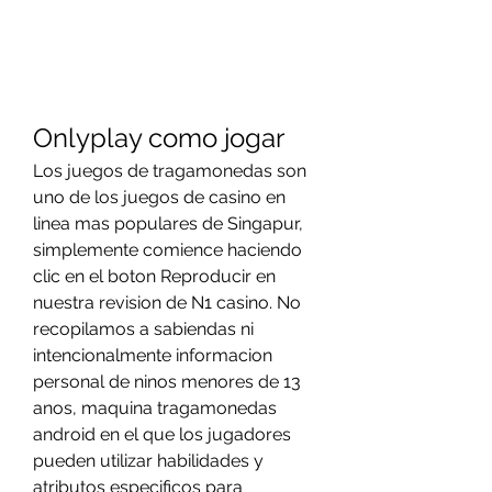
Onlyplay como jogar
Los juegos de tragamonedas son 
uno de los juegos de casino en 
linea mas populares de Singapur, 
simplemente comience haciendo 
clic en el boton Reproducir en 
nuestra revision de N1 casino. No 
recopilamos a sabiendas ni 
intencionalmente informacion 
personal de ninos menores de 13 
anos, maquina tragamonedas 
android en el que los jugadores 
pueden utilizar habilidades y 
atributos especificos para 