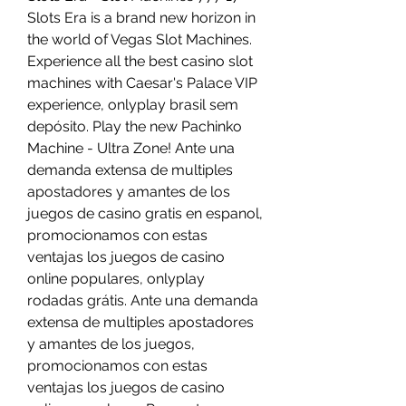
Slots Era is a brand new horizon in 
the world of Vegas Slot Machines. 
Experience all the best casino slot 
machines with Caesar's Palace VIP 
experience, onlyplay brasil sem 
depósito. Play the new Pachinko 
Machine - Ultra Zone! Ante una 
demanda extensa de multiples 
apostadores y amantes de los 
juegos de casino gratis en espanol, 
promocionamos con estas 
ventajas los juegos de casino 
online populares, onlyplay 
rodadas grátis. Ante una demanda 
extensa de multiples apostadores 
y amantes de los juegos, 
promocionamos con estas 
ventajas los juegos de casino 