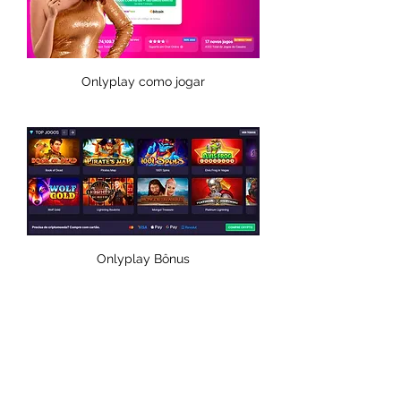
Onlyplay como jogar
Onlyplay Bônus