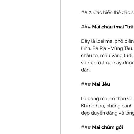
## 2. Các biến thể đặc 
### 
Mai châu (mai “trâ
Đây là loại mai phổ biế
Lĩnh, Bà Rịa – Vũng Tàu,
châu to, màu vàng tươi
và rực rỡ. Loại này đượ
đán.
### 
Mai liễu
Là dạng mai có thân và 
Khi nở hoa, những cành 
đẹp duyên dáng và lãn
### 
Mai chùm gởi