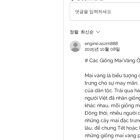
댓글을 입력하세요.
정렬:
최신순
engine.aszm888
2025년 10월 08일
# Các Giống Mai Vàng Ở
Mai vàng là biểu tượng 
trưng cho sự may mắn, p
của dân tộc. Trải qua h
người Việt đã nhân giống
khác nhau, mỗi giống ma
Đồng thời, nhiều người 
những cây mai đặc trưng
lâu, để chưng Tết hoặc 
những giống mai vàng ph