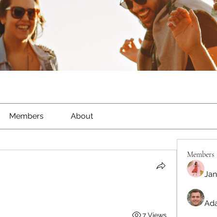
Members
About
Members
Jan
Ada
7 Views