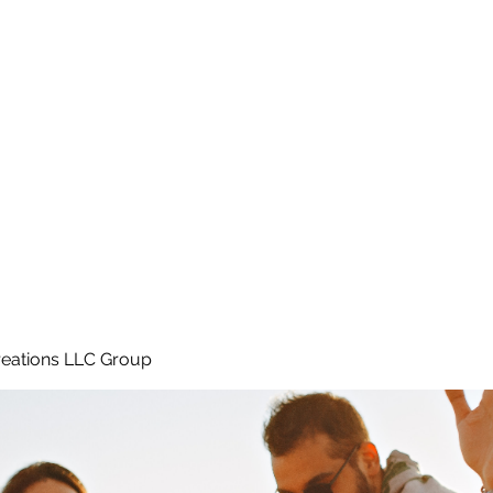
Home
e
eations LLC Group