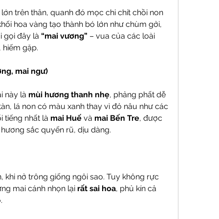
lớn trên thân, quanh đó mọc chi chít chồi non 
khối hoa vàng tạo thành bó lớn như chùm gởi, 
i gọi đây là 
“mai vương”
 – vua của các loài 
, hiếm gặp.
ng, mai ngư)
 này là 
mùi hương thanh nhẹ
, phảng phất dễ 
tàn, lá non có màu xanh thay vì đỏ nâu như các 
 tiếng nhất là 
mai Huế
 và 
mai Bến Tre
, được 
 hương sắc quyến rũ, dịu dàng.
 khi nở trông giống ngôi sao. Tuy không rực 
ưng mai cánh nhọn lại 
rất sai hoa
, phủ kín cả 
.