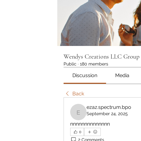
Wendys Creations LLC Group
Public
·
180 members
Discussion
Media
Back
ezaz.spectrum.bpo
September 24, 2025
ezaz.spectrum.bpo
nnnnnnnnnnnnnn
0
2 Comments