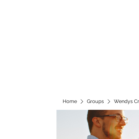
wendyscreations72@gmail.com
Wendys Creations LLC
Your Business Is Our Business. Get What You Deserv
Home
Groups
Wendys Cr