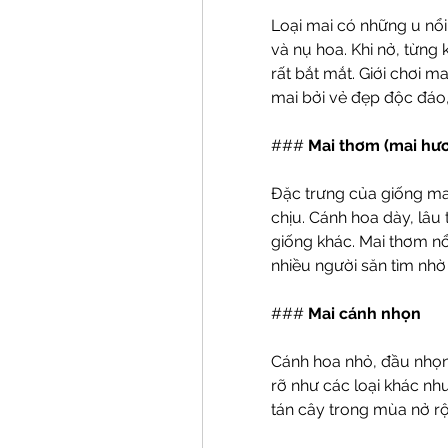
Loại mai có những u nổi 
và nụ hoa. Khi nở, từng 
rất bắt mắt. Giới chơi ma
mai bởi vẻ đẹp độc đáo
### 
Mai thơm (mai hươ
Đặc trưng của giống mai
chịu. Cánh hoa dày, lâu 
giống khác. Mai thơm nổi
nhiều người săn tìm nhờ
### 
Mai cánh nhọn
Cánh hoa nhỏ, đầu nhọn,
rỡ như các loại khác nh
tán cây trong mùa nở rộ