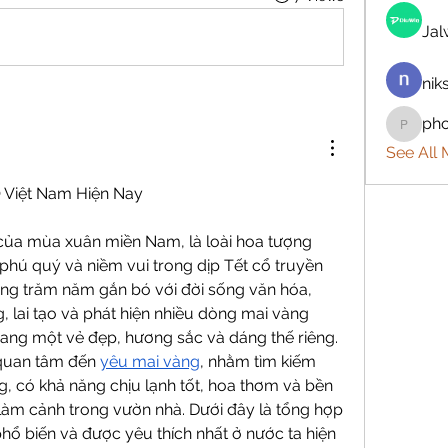
Ja
nik
ph
phocoh
See All
 Việt Nam Hiện Nay
của mùa xuân miền Nam, là loài hoa tượng 
hú quý và niềm vui trong dịp Tết cổ truyền 
àng trăm năm gắn bó với đời sống văn hóa, 
, lai tạo và phát hiện nhiều dòng mai vàng 
ng một vẻ đẹp, hương sắc và dáng thế riêng. 
quan tâm đến 
yêu mai vàng
, nhằm tìm kiếm 
, có khả năng chịu lạnh tốt, hoa thơm và bền 
làm cảnh trong vườn nhà. Dưới đây là tổng hợp 
ổ biến và được yêu thích nhất ở nước ta hiện 