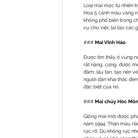
Loại mai mọc tự nhiên t
Hoa 5 cánh màu vàng nh
không phổ biến trong c
vụ cho việc lai tạo các 
### 
Mai Vĩnh Hảo
Được tìm thấy ở vùng núi
rất nặng, cứng, được m
đậm, lâu tàn, tạo nên v
người dân khai thác đem
đặc biệt của nó.
### 
Mai chủy Hóc Mô
Giống mai mới được phát
năm 1994. Thân màu nâu
rực rỡ. Dù không rực nh