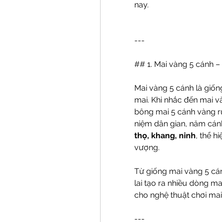
nay.
---
## 1. Mai vàng 5 cánh –
Mai vàng 5 cánh là giống
mai. Khi nhắc đến mai v
bông mai 5 cánh vàng r
niệm dân gian, năm cán
thọ, khang, ninh
, thể h
vượng.
Từ giống mai vàng 5 cán
lai tạo ra nhiều dòng m
cho nghệ thuật chơi mai
---