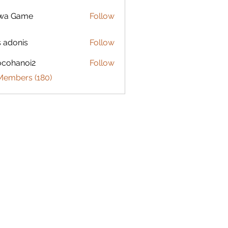
lwa Game
Follow
s adonis
Follow
ocohanoi2
Follow
anoi2
 Members (180)