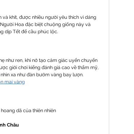
n và khít, được nhiều người yêu thích vì dáng 
Người Hoa đặc biệt chuộng giống này và 
g dịp Tết để cầu phúc lộc.
hẹ như ren, khi nở tạo cảm giác uyển chuyển 
ợc giới chơi kiểng đánh giá cao về thẩm mỹ, 
g, nhìn xa như đàn bướm vàng bay lượn.
n mai vàng
 hoang dã của thiên nhiên
ình Châu