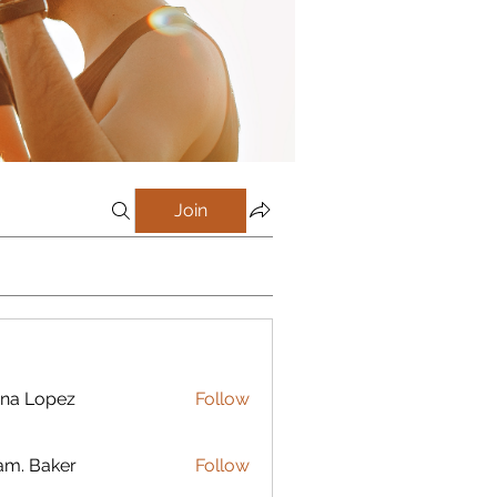
Join
na Lopez
Follow
m. Baker
Follow