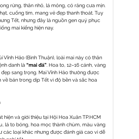
rong rừng, thân nhỏ, lá mỏng, có răng cưa mịn. 
ạt, cuống tím, mang vẻ đẹp thanh thoát. Tuy 
hưng Tết, nhưng đây là nguồn gen quý phục 
giống mai kiểng hiện nay.
 Vĩnh Hảo (Bình Thuận), loài mai này có thân 
ệnh danh là 
“mai đá”
. Hoa to, 12–16 cánh, vàng 
ẻ đẹp sang trọng. Mai Vĩnh Hảo thường được 
 về bán trong dịp Tết vì độ bền và sắc hoa 
n
 hiện và giới thiệu tại Hội Hoa Xuân TP.HCM 
, lá to bóng, hoa mọc thành chùm, màu vàng 
ư các loại khác nhưng được đánh giá cao vì dễ 