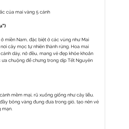
sắc của mai vàng 5 cánh
u”)
n ở miền Nam, đặc biệt ở các vùng như Mai 
 nơi cây mọc tự nhiên thành rừng. Hoa mai 
, cánh dày, nở đều, mang vẻ đẹp khỏe khoắn 
c ưa chuộng để chưng trong dịp Tết Nguyên 
cành mềm mại, rũ xuống giống như cây liễu. 
đầy bông vàng đung đưa trong gió, tạo nên vẻ 
g mạn.