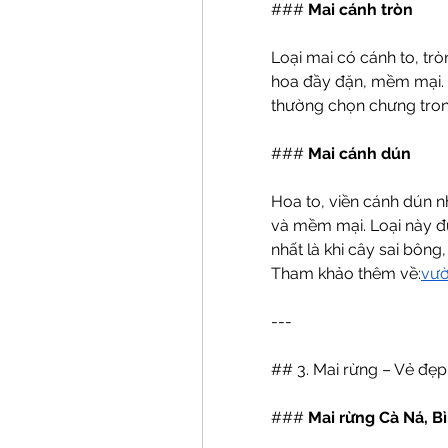
### 
Mai cánh tròn
Loại mai có cánh to, trò
hoa đầy đặn, mềm mại. 
thường chọn chưng tron
### 
Mai cánh dún
Hoa to, viền cánh dún n
và mềm mại. Loại này đư
nhất là khi cây sai bôn
Tham khảo thêm về:
vườ
---
## 3. Mai rừng – Vẻ đẹp
### 
Mai rừng Cà Ná, B