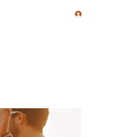
Log In
Shop
Blog
Groups
Members
Programs
More