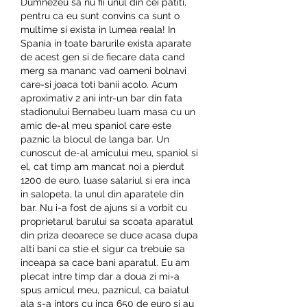
Dumnezeu sa nu fii unul din cei patiti, 
pentru ca eu sunt convins ca sunt o 
multime si exista in lumea reala! In 
Spania in toate barurile exista aparate 
de acest gen si de fiecare data cand 
merg sa mananc vad oameni bolnavi 
care-si joaca toti banii acolo. Acum 
aproximativ 2 ani intr-un bar din fata 
stadionului Bernabeu luam masa cu un 
amic de-al meu spaniol care este 
paznic la blocul de langa bar. Un 
cunoscut de-al amicului meu, spaniol si 
el, cat timp am mancat noi a pierdut 
1200 de euro, luase salariul si era inca 
in salopeta, la unul din aparatele din 
bar. Nu i-a fost de ajuns si a vorbit cu 
proprietarul barului sa scoata aparatul 
din priza deoarece se duce acasa dupa 
alti bani ca stie el sigur ca trebuie sa 
inceapa sa cace bani aparatul. Eu am 
plecat intre timp dar a doua zi mi-a 
spus amicul meu, paznicul, ca baiatul 
ala s-a intors cu inca 650 de euro si au 