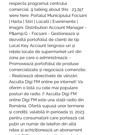
respecta programul centrului 
comercial. 9 talking about this · 23,747 
were here. Portalul Municipiului Focsani 
| Harta | Stiri | Locatii | Evenimente | 
Imagini. Distribution Account Manager - 
P&amp;G - Focsani - Gestionează și 
dezvoltă portofoliul de clienți de tip 
Local Key Account (engross-uri și 
rețele locale de supermarket-uri) din 
zona pe care o administrează; - 
Promovează portofoliul de produse 
comercializate și negociază comenzile; 
- Realizează obiectivele de vânzări. 
Asculta Digi FM online pe internet! Va 
oferim o listă cu cele mai populare 
posturi de radio. )! Asculta Digi FM 
online Digi FM este una stații radio din 
România. Ofertă supusă unor termene 
și condiții, valabilă în perioada 11. 2023 
pentru consumatorii care portează cel 
puțin un număr de telefon din altă 
rețea și achiziționează un abonament 