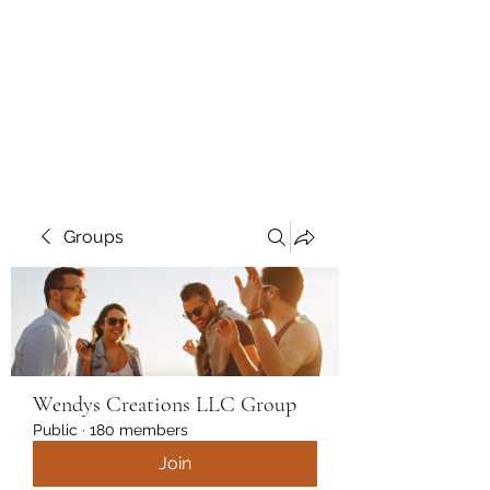
Wendys Creations LLC
Your Business Is Our Business.
Get What You Deserve
Groups
Wendys Creations LLC Group
Public
·
180 members
Join