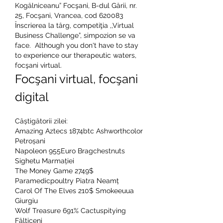
Kogălniceanu” Focşani, B-dul Gării, nr. 
25, Focşani, Vrancea, cod 620083 
Înscrierea la târg, competiţia ,,Virtual 
Business Challenge”, simpozion se va 
face.  Although you don't have to stay 
to experience our therapeutic waters, 
focşani virtual.
Focşani virtual, focşani 
digital
Câștigătorii zilei:
Amazing Aztecs 1874btc Ashworthcolor 
Petroșani 
Napoleon 955Euro Bragchestnuts 
Sighetu Marmației 
The Money Game 2749$ 
Paramedicpoultry Piatra Neamț 
Carol Of The Elves 210$ Smokeeuua 
Giurgiu 
Wolf Treasure 691% Cactuspitying 
Fălticeni 