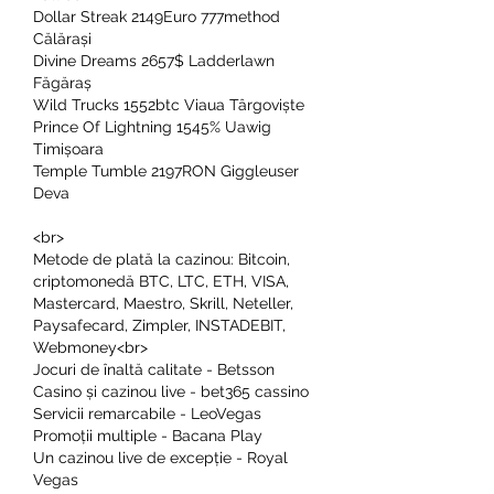
Dollar Streak 2149Euro 777method 
Călărași 
Divine Dreams 2657$ Ladderlawn 
Făgăraș 
Wild Trucks 1552btc Viaua Târgoviște 
Prince Of Lightning 1545% Uawig 
Timișoara 
Temple Tumble 2197RON Giggleuser 
Deva 
<br>
Metode de plată la cazinou: Bitcoin, 
criptomonedă BTC, LTC, ETH, VISA, 
Mastercard, Maestro, Skrill, Neteller, 
Paysafecard, Zimpler, INSTADEBIT, 
Webmoney<br>
Jocuri de înaltă calitate - Betsson
Casino și cazinou live - bet365 cassino
Servicii remarcabile - LeoVegas
Promoții multiple - Bacana Play
Un cazinou live de excepție - Royal 
Vegas