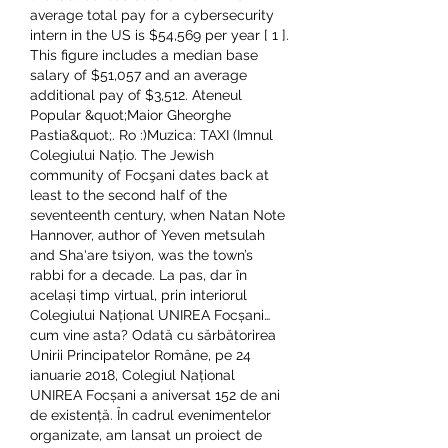
average total pay for a cybersecurity 
intern in the US is $54,569 per year [ 1 ]. 
This figure includes a median base 
salary of $51,057 and an average 
additional pay of $3,512. Ateneul 
Popular &quot;Maior Gheorghe 
Pastia&quot;. Ro :)Muzica: TAXI (Imnul 
Colegiului Națio. The Jewish 
community of Focşani dates back at 
least to the second half of the 
seventeenth century, when Natan Note 
Hannover, author of Yeven metsulah 
and Sha‘are tsiyon, was the town’s 
rabbi for a decade. La pas, dar în 
același timp virtual, prin interiorul 
Colegiului Național UNIREA Focșani… 
cum vine asta? Odată cu sărbătorirea 
Unirii Principatelor Române, pe 24 
ianuarie 2018, Colegiul Național 
UNIREA Focșani a aniversat 152 de ani 
de existență. În cadrul evenimentelor 
organizate, am lansat un proiect de 