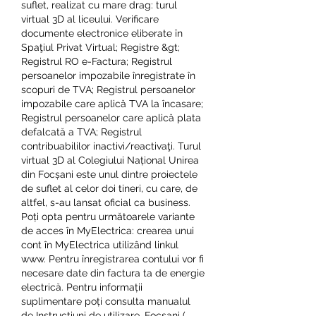
suflet, realizat cu mare drag: turul 
virtual 3D al liceului. Verificare 
documente electronice eliberate în 
Spaţiul Privat Virtual; Registre &gt; 
Registrul RO e-Factura; Registrul 
persoanelor impozabile înregistrate în 
scopuri de TVA; Registrul persoanelor 
impozabile care aplică TVA la încasare; 
Registrul persoanelor care aplică plata 
defalcată a TVA; Registrul 
contribuabililor inactivi/reactivaţi. Turul 
virtual 3D al Colegiului Național Unirea 
din Focșani este unul dintre proiectele 
de suflet al celor doi tineri, cu care, de 
altfel, s-au lansat oficial ca business. 
Poți opta pentru următoarele variante 
de acces în MyElectrica: crearea unui 
cont în MyElectrica utilizând linkul 
www. Pentru înregistrarea contului vor fi 
necesare date din factura ta de energie 
electrică. Pentru informații 
suplimentare poți consulta manualul 
de Instrucțiuni de utilizare. Focșani ( 