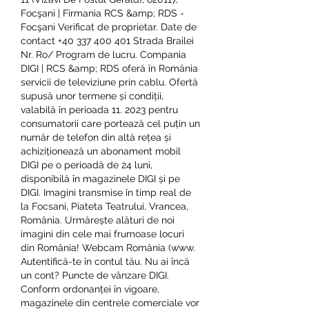
Focşani | Firmania RCS &amp; RDS - 
Focşani Verificat de proprietar. Date de 
contact +40 337 400 401 Strada Brailei 
Nr. Ro/ Program de lucru. Compania 
DIGI | RCS &amp; RDS oferă în România 
servicii de televiziune prin cablu. Ofertă 
supusă unor termene și condiții, 
valabilă în perioada 11. 2023 pentru 
consumatorii care portează cel puțin un 
număr de telefon din altă rețea și 
achiziționează un abonament mobil 
DIGI pe o perioadă de 24 luni, 
disponibilă în magazinele DIGI și pe 
DIGI. Imagini transmise în timp real de 
la Focsani, Piateta Teatrului, Vrancea, 
România. Urmărește alături de noi 
imagini din cele mai frumoase locuri 
din România! Webcam România (www. 
Autentifică-te în contul tău. Nu ai încă 
un cont? Puncte de vânzare DIGI. 
Conform ordonanței în vigoare, 
magazinele din centrele comerciale vor 