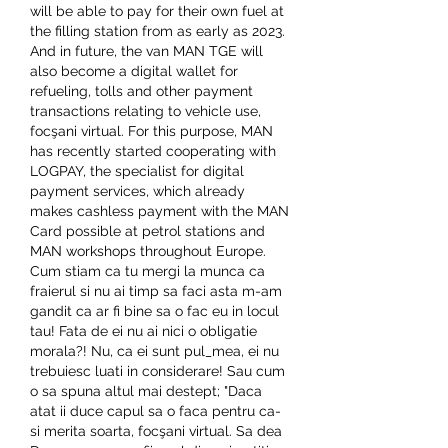
will be able to pay for their own fuel at 
the filling station from as early as 2023. 
And in future, the van MAN TGE will 
also become a digital wallet for 
refueling, tolls and other payment 
transactions relating to vehicle use, 
focşani virtual. For this purpose, MAN 
has recently started cooperating with 
LOGPAY, the specialist for digital 
payment services, which already 
makes cashless payment with the MAN 
Card possible at petrol stations and 
MAN workshops throughout Europe. 
Cum stiam ca tu mergi la munca ca 
fraierul si nu ai timp sa faci asta m-am 
gandit ca ar fi bine sa o fac eu in locul 
tau! Fata de ei nu ai nici o obligatie 
morala?! Nu, ca ei sunt pul_mea, ei nu 
trebuiesc luati in considerare! Sau cum 
o sa spuna altul mai destept; "Daca 
atat ii duce capul sa o faca pentru ca-
si merita soarta, focşani virtual. Sa dea 