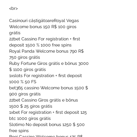
<br>
Casinouri câștigătoareRoyal Vegas 
Welcome bonus 150 R$ 100 giros 
grátis
22bet Cassino For registration + first 
deposit 1500 % 1000 free spins
Royal Panda Welcome bonus 790 R$ 
750 giros grátis
Ruby Fortune Giros grátis e bônus 3000 
$ 1100 giros grátis
1xslots For registration + first deposit 
1000 % 50 FS
bet365 cassino Welcome bonus 1500 $ 
900 giros grátis
22bet Cassino Giros grátis e bônus 
1500 $ 25 giros grátis
1xbet For registration + first deposit 125 
btc 1000 giros grátis
Slotimo No deposit bonus 1250 $ 500 
free spins
Booi Cassino Welcome bonus 175 R$ 