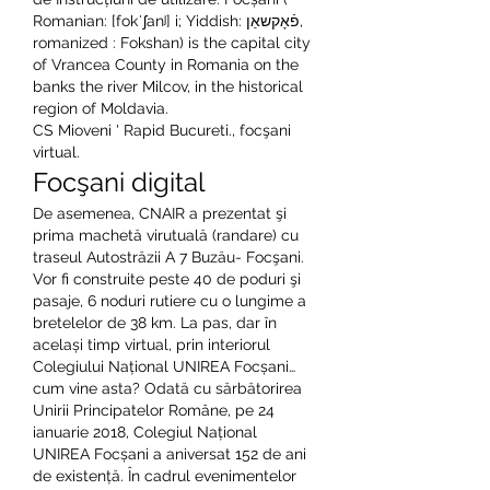
Romanian: [fokˈʃanʲ] i; Yiddish: פֿאָקשאַן, 
romanized : Fokshan) is the capital city 
of Vrancea County in Romania on the 
banks the river Milcov, in the historical 
region of Moldavia. 
CS Mioveni ' Rapid Bucureti., focşani 
virtual.
Focşani digital
De asemenea, CNAIR a prezentat şi 
prima machetă virutuală (randare) cu 
traseul Autostrăzii A 7 Buzău- Focşani. 
Vor fi construite peste 40 de poduri şi 
pasaje, 6 noduri rutiere cu o lungime a 
bretelelor de 38 km. La pas, dar în 
același timp virtual, prin interiorul 
Colegiului Național UNIREA Focșani… 
cum vine asta? Odată cu sărbătorirea 
Unirii Principatelor Române, pe 24 
ianuarie 2018, Colegiul Național 
UNIREA Focșani a aniversat 152 de ani 
de existență. În cadrul evenimentelor 