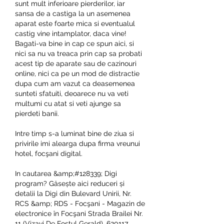
sunt mult inferioare pierderilor, iar 
sansa de a castiga la un asemenea 
aparat este foarte mica si eventualul 
castig vine intamplator, daca vine! 
Bagati-va bine in cap ce spun aici, si 
nici sa nu va treaca prin cap sa probati 
acest tip de aparate sau de cazinouri 
online, nici ca pe un mod de distractie 
dupa cum am vazut ca deasemenea 
sunteti sfatuiti, deoarece nu va veti 
multumi cu atat si veti ajunge sa 
pierdeti banii.
Intre timp s-a luminat bine de ziua si 
privirile imi alearga dupa firma vreunui 
hotel, focşani digital.
In cautarea &amp;#128339; Digi 
program? Găsește aici reduceri și 
detalii la Digi din Bulevard Unirii, Nr. 
RCS &amp; RDS - Focşani - Magazin de 
electronice în Focşani Strada Brailei Nr. 
11 (Vizavi De Fostul Gerald), 620117, 