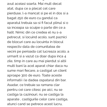
avut aceiasi soarta. Mai mult decat 
atat, dupa ce a plecat cel care 
pierduse, l-a mancat si pe el in dos si a 
bagat 250 de euro cu gandul ca 
aparatul trebuia sa-si fi facut plinul si o 
sa inceapa sa scuipe o parte din ce a 
halit. Nimic din ce credea el nu s-a 
petrecut, si locuind acolo, sunt paznici 
de blocuri care au locuinta in blocul 
respectiv data de comunitatea de 
vecini pe perioada cat lucreaza acolo, a 
urmarit si a vazut ca doar dupa inca 4 
zile, timp in care au mai pierdut si altii 
multi bani la acel aparat chiar daca nu 
sume mari fiecare, a castigat un client 
aproape 300 de euro. Toate aceste 
informatii i le dadea ospatarul din bar. 
Asadar, ce trebuie sa ramana clar 
pentru cei care citesc pe aici, nu se 
castiga la cazinouri, nu se castiga la 
aparate , castigurile celor care castiga, 
atunci cand se petrece acest lucru, 