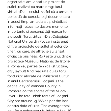
organizate, am lansat un proiect de 
suflet, realizat cu mare drag: turul 
virtual 3D al liceului. Astfel că a urmat o 
perioadă de cercetare și documentare. 
În acest timp, am adunat și sintetizat 
informații relevante despre momente 
importante și personalități marcante 
ale școlii. Turul virtual 3D al Colegiului 
Național Unirea din Focșani este unul 
dintre proiectele de suflet al celor doi 
tineri, cu care, de altfel, s-au lansat 
oficial ca business. Ro ) este unul dintre 
proiectele Muzeului Național de Istorie 
a României, partea tehnică (structura, 
dtp, layout) fiind realizată cu ajutorul 
fondurilor alocate de Ministerul Culturii 
în anul Centenarului. Focşani is the 
capital city of Vrancea County in 
Romania on the shores of the Milcov 
River. The total inhabitants of Focşani 
City are around 73,868 as per the last 
census data of 2011. The average total 
pay for a cybersecurity intern in the US 