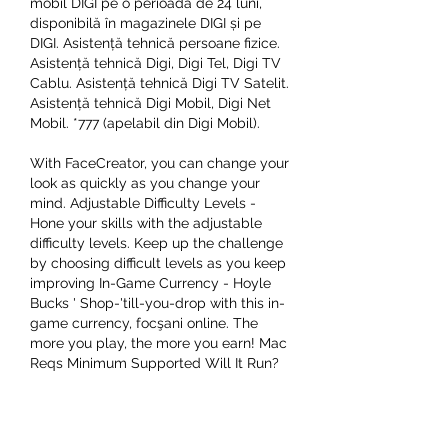
mobil DIGI pe o perioadă de 24 luni, 
disponibilă în magazinele DIGI și pe 
DIGI. Asistență tehnică persoane fizice. 
Asistență tehnică Digi, Digi Tel, Digi TV 
Cablu. Asistență tehnică Digi TV Satelit. 
Asistență tehnică Digi Mobil, Digi Net 
Mobil. *777 (apelabil din Digi Mobil). 
With FaceCreator, you can change your 
look as quickly as you change your 
mind. Adjustable Difficulty Levels - 
Hone your skills with the adjustable 
difficulty levels. Keep up the challenge 
by choosing difficult levels as you keep 
improving In-Game Currency - Hoyle 
Bucks ' Shop-'till-you-drop with this in-
game currency, focşani online. The 
more you play, the more you earn! Mac 
Reqs Minimum Supported Will It Run? 
Hoyle Casino is a strategy game 
developed and published by Sierra On-
Line, Inc in 2000. We might have the 
game available for more than one 