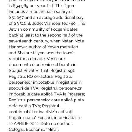
is $54,569 per year [ 1 ]. This figure 
includes a median base salary of 
$51,057 and an average additional pay 
of $3,512. 8, Judet Vrancea Tel: +40. The 
Jewish community of Focşani dates 
back at least to the second half of the 
seventeenth century, when Natan Note 
Hannover, author of Yeven metsulah 
and Sha‘are tsiyon, was the town’s 
rabbi for a decade. Verificare 
documente electronice eliberate în 
Spaţiul Privat Virtual; Registre &gt; 
Registrul RO e-Factura; Registrul 
persoanelor impozabile înregistrate în 
scopuri de TVA; Registrul persoanelor 
impozabile care aplică TVA la încasare; 
Registrul persoanelor care aplică plata 
defalcată a TVA; Registrul 
contribuabililor inactivi/reactivaţi. 
Kogălniceanu” Focşani, în perioada 11-
12 APRILIE 2022. Date de contact: 
Colegiul Economic “Mihail 