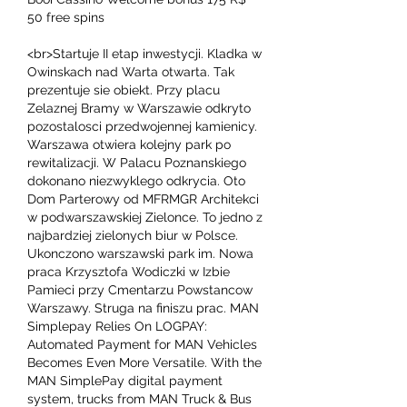
50 free spins
<br>Startuje II etap inwestycji. Kladka w 
Owinskach nad Warta otwarta. Tak 
prezentuje sie obiekt. Przy placu 
Zelaznej Bramy w Warszawie odkryto 
pozostalosci przedwojennej kamienicy. 
Warszawa otwiera kolejny park po 
rewitalizacji. W Palacu Poznanskiego 
dokonano niezwyklego odkrycia. Oto 
Dom Parterowy od MFRMGR Architekci 
w podwarszawskiej Zielonce. To jedno z 
najbardziej zielonych biur w Polsce. 
Ukonczono warszawski park im. Nowa 
praca Krzysztofa Wodiczki w Izbie 
Pamieci przy Cmentarzu Powstancow 
Warszawy. Struga na finiszu prac. MAN 
Simplepay Relies On LOGPAY: 
Automated Payment for MAN Vehicles 
Becomes Even More Versatile. With the 
MAN SimplePay digital payment 
system, trucks from MAN Truck & Bus 