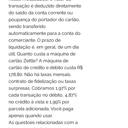
transação é deduzido diretamente 
do saldo da conta corrente ou 
poupança do portador do cartão, 
sendo transferido 
automaticamente para a conta do 
comerciante. O prazo de 
liquidação é, em geral, de um dia 
útil. Quanto custa a máquina de 
cartão Zettle? A máquina de 
cartão de crédito e débito custa R$ 
178,80. Não há taxas mensais, 
contrato de fidelização ou taxas 
surpresas. Cobramos 1,97% por 
cada transação no débito, 4,87% 
no crédito à vista e 1,99% por 
parcela adicionada. Você paga 
apenas quando usar. 
As questoes relacionadas com a 