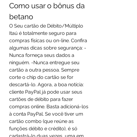
Como usar o bônus da 
betano
O Seu cartão de Débito/Múltiplo 
Itaú é totalmente seguro para 
compras físicas ou on-line. Confira 
algumas dicas sobre segurança: -
Nunca forneça seus dados a 
ninguém. -Nunca entregue seu 
cartão a outra pessoa. Sempre 
corte o chip do cartão se for 
descartá-lo. Agora, a boa notícia: 
cliente PayPal já pode usar seus 
cartões de débito para fazer 
compras online. Basta adicioná-los 
à conta PayPal. Se você tiver um 
cartão combo (que reúne as 
funções débito e crédito), é só 
cadastrá-lo duas vezes, uma em 