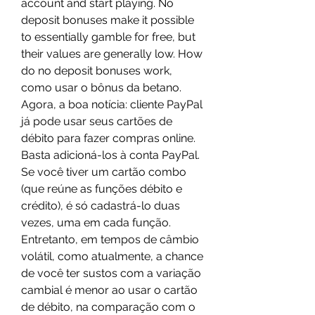
account and start playing. No 
deposit bonuses make it possible 
to essentially gamble for free, but 
their values are generally low. How 
do no deposit bonuses work, 
como usar o bônus da betano.
Agora, a boa notícia: cliente PayPal 
já pode usar seus cartões de 
débito para fazer compras online. 
Basta adicioná-los à conta PayPal. 
Se você tiver um cartão combo 
(que reúne as funções débito e 
crédito), é só cadastrá-lo duas 
vezes, uma em cada função. 
Entretanto, em tempos de câmbio 
volátil, como atualmente, a chance 
de você ter sustos com a variação 
cambial é menor ao usar o cartão 
de débito, na comparação com o 