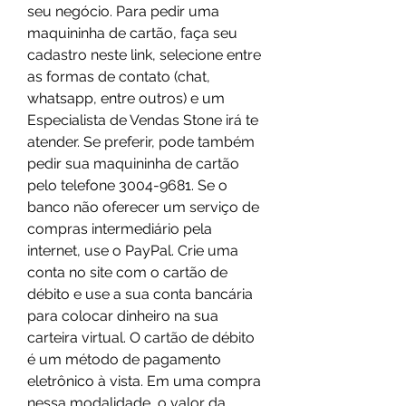
seu negócio. Para pedir uma 
maquininha de cartão, faça seu 
cadastro neste link, selecione entre 
as formas de contato (chat, 
whatsapp, entre outros) e um 
Especialista de Vendas Stone irá te 
atender. Se preferir, pode também 
pedir sua maquininha de cartão 
pelo telefone 3004-9681. Se o 
banco não oferecer um serviço de 
compras intermediário pela 
internet, use o PayPal. Crie uma 
conta no site com o cartão de 
débito e use a sua conta bancária 
para colocar dinheiro na sua 
carteira virtual. O cartão de débito 
é um método de pagamento 
eletrônico à vista. Em uma compra 
nessa modalidade, o valor da 