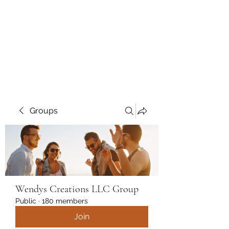
Wendys Creations LLC
Your Business Is Our Business.
Get What You Deserve
Groups
Wendys Creations LLC Group
Public
·
180 members
Join