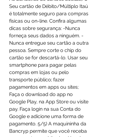
Seu cartão de Débito/Múltiplo Itaú 
é totalmente seguro para compras 
físicas ou on-line. Confira algumas 
dicas sobre segurança: -Nunca 
forneça seus dados a ninguém. -
Nunca entregue seu cartão a outra 
pessoa. Sempre corte o chip do 
cartão se for descartá-lo. Usar seu 
smartphone para pagar pelas 
compras em lojas ou pelo 
transporte público; fazer 
pagamentos em apps ou sites; 
Faça o download do app no 
Google Play, na App Store ou visite 
pay. Faça login na sua Conta do 
Google e adicione uma forma de 
pagamento. 5/5) A maquininha da 
Bancryp permite que você receba 