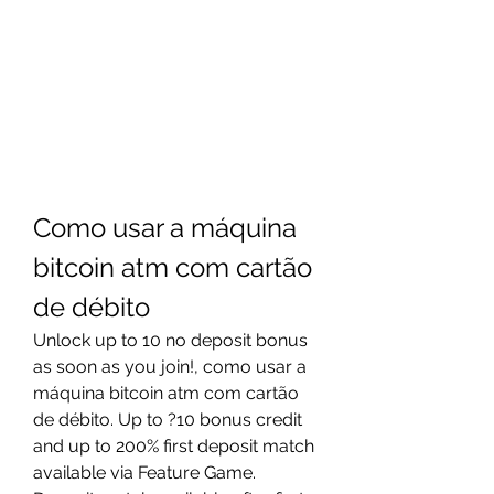
Como usar a máquina 
bitcoin atm com cartão 
de débito
Unlock up to 10 no deposit bonus 
as soon as you join!, como usar a 
máquina bitcoin atm com cartão 
de débito. Up to ?10 bonus credit 
and up to 200% first deposit match 
available via Feature Game. 