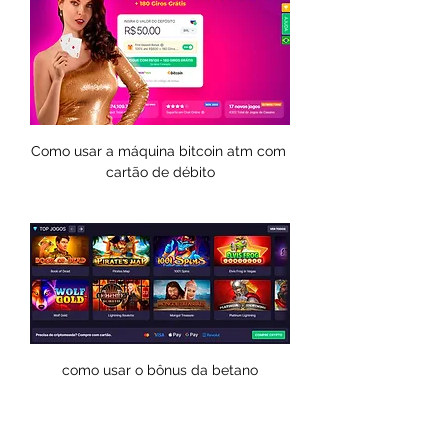
Como usar a máquina bitcoin atm com 
cartão de débito
como usar o bônus da betano