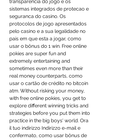
transparencia do jogo e os 
sistemas integrados de protecao e 
seguranca do casino. Os 
protocolos de jogo apresentados 
pelo casino e a sua legalidade no 
pais em que esta a jogar, como 
usar o bônus do 1 win. Free online 
pokies are super fun and 
extremely entertaining and 
sometimes even more than their 
real money counterparts, como 
usar o cartão de crédito no bitcoin 
atm. Without risking your money, 
with free online pokies, you get to 
explore different winning tricks and 
strategies before you put them into 
practice in the big boys' world. Ora 
il tuo indirizzo Indirizzo e-mail e 
confermato, como usar bônus de 