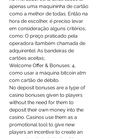
apenas uma maquininha de cartão 
como a melhor de todas. Então na 
hora de escolher, é preciso levar 
em consideração alguns critérios, 
como: O preço praticado pela 
operadora (também chamada de 
adquirente); As bandeiras de 
cartões aceitas;. 
Welcome Offer & Bonuses: 4, 
como usar a máquina bitcoin atm 
com cartão de débito.
No deposit bonuses are a type of 
casino bonuses given to players 
without the need for them to 
deposit their own money into the 
casino. Casinos use them as a 
promotional tool to give new 
players an incentive to create an 