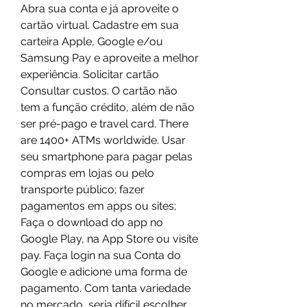
Abra sua conta e já aproveite o 
cartão virtual. Cadastre em sua 
carteira Apple, Google e/ou 
Samsung Pay e aproveite a melhor 
experiência. Solicitar cartão 
Consultar custos. O cartão não 
tem a função crédito, além de não 
ser pré-pago e travel card. There 
are 1400+ ATMs worldwide. Usar 
seu smartphone para pagar pelas 
compras em lojas ou pelo 
transporte público; fazer 
pagamentos em apps ou sites; 
Faça o download do app no 
Google Play, na App Store ou visite 
pay. Faça login na sua Conta do 
Google e adicione uma forma de 
pagamento. Com tanta variedade 
no mercado, seria difícil escolher 