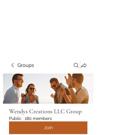
Wendys Creations LLC
Your Business Is Our Business.
Get What You Deserve
Groups
Wendys Creations LLC Group
Public
·
180 members
Join