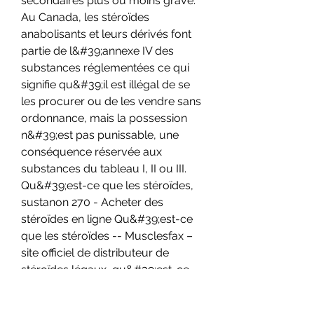
secondaires plus ou moins grave. 
Au Canada, les stéroïdes 
anabolisants et leurs dérivés font 
partie de l&#39;annexe IV des 
substances réglementées ce qui 
signifie qu&#39;il est illégal de se 
les procurer ou de les vendre sans 
ordonnance, mais la possession 
n&#39;est pas punissable, une 
conséquence réservée aux 
substances du tableau I, II ou III. 
Qu&#39;est-ce que les stéroïdes, 
sustanon 270 - Acheter des 
stéroïdes en ligne Qu&#39;est-ce 
que les stéroïdes -- Musclesfax – 
site officiel de distributeur de 
stéroïdes légaux, qu&#39;est-ce 
que les stéroïdes. Cest en 1889 que 
le frança. Hormone stéroïde : 