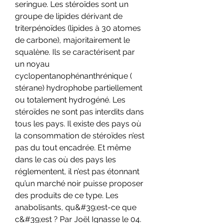
seringue. Les stéroïdes sont un 
groupe de lipides dérivant de 
triterpénoïdes (lipides à 30 atomes 
de carbone), majoritairement le 
squalène. Ils se caractérisent par 
un noyau 
cyclopentanophénanthrénique ( 
stérane) hydrophobe partiellement 
ou totalement hydrogéné. Les 
stéroïdes ne sont pas interdits dans 
tous les pays. Il existe des pays où 
la consommation de stéroïdes n’est 
pas du tout encadrée. Et même 
dans le cas où des pays les 
réglementent, il n’est pas étonnant 
qu’un marché noir puisse proposer 
des produits de ce type. Les 
anabolisants, qu&#39;est-ce que 
c&#39;est ? Par Joël Ignasse le 04. 