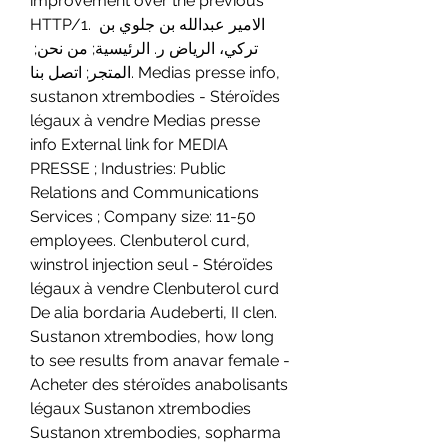
improvement over the previous 
HTTP/1. الامير عبدالله بن جلوي بن 
تركي، الرياض ر. الرئيسية; من نحن; 
المتجر; اتصل بنا. Medias presse info, 
sustanon xtrembodies - Stéroïdes 
légaux à vendre Medias presse 
info External link for MEDIA 
PRESSE ; Industries: Public 
Relations and Communications 
Services ; Company size: 11-50 
employees. Clenbuterol curd, 
winstrol injection seul - Stéroïdes 
légaux à vendre Clenbuterol curd 
De alia bordaria Audeberti, II clen. 
Sustanon xtrembodies, how long 
to see results from anavar female - 
Acheter des stéroïdes anabolisants 
légaux Sustanon xtrembodies 
Sustanon xtrembodies, sopharma 