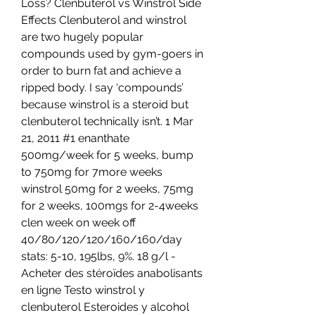
Loss? Clenbuterol vs Winstrol Side 
Effects Clenbuterol and winstrol 
are two hugely popular 
compounds used by gym-goers in 
order to burn fat and achieve a 
ripped body. I say ‘compounds’ 
because winstrol is a steroid but 
clenbuterol technically isn’t. 1 Mar 
21, 2011 #1 enanthate 
500mg/week for 5 weeks, bump 
to 750mg for 7more weeks 
winstrol 50mg for 2 weeks, 75mg 
for 2 weeks, 100mgs for 2-4weeks 
clen week on week off 
40/80/120/120/160/160/day 
stats: 5-10, 195lbs, 9%. 18 g/l - 
Acheter des stéroïdes anabolisants 
en ligne Testo winstrol y 
clenbuterol Esteroides y alcohol 