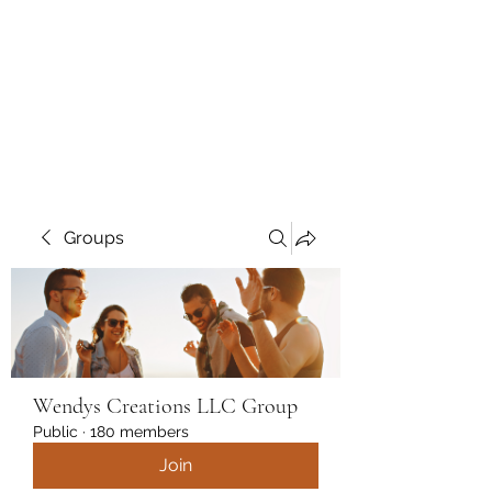
Wendys Creations LLC
Your Business Is Our Business.
Get What You Deserve
Groups
Wendys Creations LLC Group
Public
·
180 members
Join