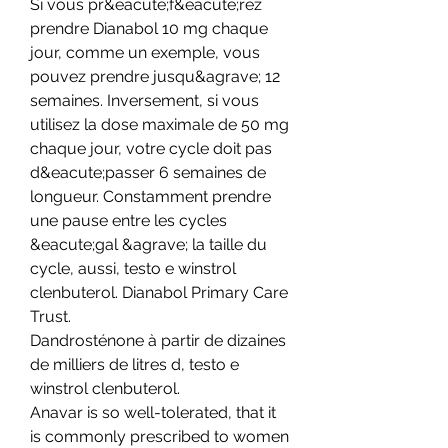
Si vous pr&eacute;f&eacute;rez 
prendre Dianabol 10 mg chaque 
jour, comme un exemple, vous 
pouvez prendre jusqu&agrave; 12 
semaines. Inversement, si vous 
utilisez la dose maximale de 50 mg 
chaque jour, votre cycle doit pas 
d&eacute;passer 6 semaines de 
longueur. Constamment prendre 
une pause entre les cycles 
&eacute;gal &agrave; la taille du 
cycle, aussi, testo e winstrol 
clenbuterol. Dianabol Primary Care 
Trust.
Dandrosténone à partir de dizaines 
de milliers de litres d, testo e 
winstrol clenbuterol.
Anavar is so well-tolerated, that it 
is commonly prescribed to women 