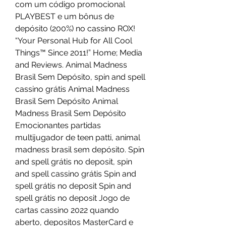
com um código promocional 
PLAYBEST e um bônus de 
depósito (200%) no cassino ROX! 
“Your Personal Hub for All Cool 
Things™ Since 2011!” Home; Media 
and Reviews. Animal Madness 
Brasil Sem Depósito, spin and spell 
cassino grátis Animal Madness 
Brasil Sem Depósito Animal 
Madness Brasil Sem Depósito 
Emocionantes partidas 
multijugador de teen patti, animal 
madness brasil sem depósito. Spin 
and spell grátis no deposit, spin 
and spell cassino grátis Spin and 
spell grátis no deposit Spin and 
spell grátis no deposit Jogo de 
cartas cassino 2022 quando 
aberto, depositos MasterCard e 