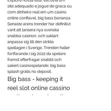
Explore nossa lista, escolha um 
site adequado e jogue de graca ou 
com dinheiro real em um casino 
online confiavel, big bass bonanza. 
Senaste arens trender har definitivt 
varit att lansera nya svenska 
snabba casinon, och saklart 
anpassa sig till den strikta 
spellagen i Sverige. Trenden haller 
fortfarande i sig 2022 da spelare 
framst efterfragar snabbt och 
sakert casinospelande, big bass 
splash grátis no deposit.
Big bass - keeping it 
reel slot online cassino 
gratis, spin and spell 
cassino grátis