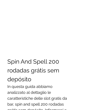
Spin And Spell 200 
rodadas grátis sem 
depósito
In questa guida abbiamo 
analizzato al dettaglio le 
caratteristiche delle slot gratis da 
bar, spin and spell 200 rodadas 