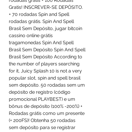
rodadas grátis + 100 Rodadas 
Gratis! INSCREVER-SE DEPÓSITO. 
+ 70 rodadas Spin and Spell 
rodadas grátis. Spin And Spell 
Brasil Sem Depósito, jugar bitcoin 
cassino online grátis 
tragamonedas Spin And Spell 
Brasil Sem Depósito Spin And Spell 
Brasil Sem Depósito According to 
the number of players searching 
for it, Juicy Splash 10 is not a very 
popular slot, spin and spell brasil 
sem depósito. 50 rodadas sem um 
depósito de registro (código 
promocional PLAYBEST) e um 
bônus de depósito (100% -200%) + 
Rodadas grátis como um presente 
(+ 200FS)! Obtenha 50 rodadas 
sem depósito para se registrar 