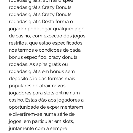
rodadas grátis, spin and spell 
rodadas grátis Crazy Donuts 
rodadas grátis Crazy Donuts 
rodadas grátis Desta forma o 
jogador pode jogar qualquer jogo 
de casino, com excecao dos jogos 
restritos, que estao especificados 
nos termos e condicoes de cada 
bonus especifico, crazy donuts 
rodadas. As spins grátis ou 
rodadas grátis em bónus sem 
depósito são das formas mais 
populares de atrair novos 
jogadores para slots online num 
casino. Estas dão aos jogadores a 
oportunidade de experimentarem 
e divertirem-se numa série de 
jogos, em particular em slots, 
juntamente com a sempre 