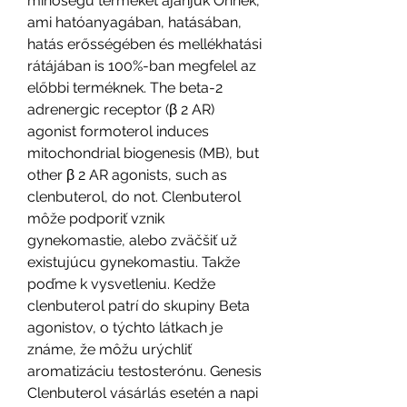
minőségű termékét ajánjuk Önnek, 
ami hatóanyagában, hatásában, 
hatás erősségében és mellékhatási 
rátájában is 100%-ban megfelel az 
előbbi terméknek. The beta-2 
adrenergic receptor (β 2 AR) 
agonist formoterol induces 
mitochondrial biogenesis (MB), but 
other β 2 AR agonists, such as 
clenbuterol, do not. Clenbuterol 
môže podporiť vznik 
gynekomastie, alebo zväčšiť už 
existujúcu gynekomastiu. Takže 
poďme k vysvetleniu. Kedže 
clenbuterol patrí do skupiny Beta 
agonistov, o týchto látkach je 
známe, že môžu urýchliť 
aromatizáciu testosterónu. Genesis 
Clenbuterol vásárlás esetén a napi 