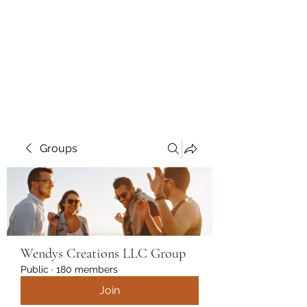
Wendys Creations LLC
Your Business Is Our Business.
Get What You Deserve
Groups
Wendys Creations LLC Group
Public
·
180 members
Join