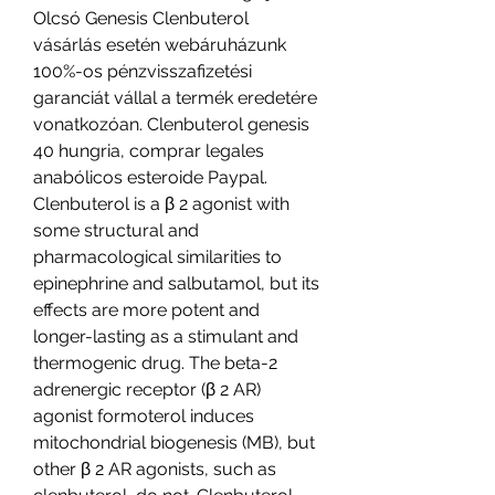
Olcsó Genesis Clenbuterol 
vásárlás esetén webáruházunk 
100%-os pénzvisszafizetési 
garanciát vállal a termék eredetére 
vonatkozóan. Clenbuterol genesis 
40 hungria, comprar legales 
anabólicos esteroide Paypal. 
Clenbuterol is a β 2 agonist with 
some structural and 
pharmacological similarities to 
epinephrine and salbutamol, but its 
effects are more potent and 
longer-lasting as a stimulant and 
thermogenic drug. The beta-2 
adrenergic receptor (β 2 AR) 
agonist formoterol induces 
mitochondrial biogenesis (MB), but 
other β 2 AR agonists, such as 