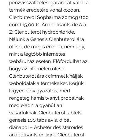
pénzvisszafizetési garanciát vállal a 
termék eredetére vonatkozóan. 
Clenbuterol Sopharma 20mcg (100 
com) 15,00 €. Anabolisants de A à 
Z: Clenbuterol hydrochloride. 
Nálunk a Genesis Clenbuterol ára 
olcsó, de mégis eredeti, nem úgy, 
mint a legtöbb internetes 
webáruház esetén. Előfordulhat az, 
hogy az interneten olcsó 
Clenbuterol árak címmel kínálják 
weboldalak a termékeiket. Kérjük 
legyen elővigyázatos, mert 
rengeteg hamisítványt próbálnak 
meg eladni a gyanútlan 
vásárlóknak. Clenbuterol tablets 
genesis 100 tabs avis, d bal 
dianabol – Acheter des stéroïdes 
anabolisants en ligne Clenbuterol 