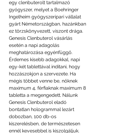
egy clenbuterolt tartalmazó 
gyógyszer, melyet a Boehringer 
Ingelheim gyógyszeripari vállalat 
gyárt Németországban, hazánkban 
ez törzskönyvezett, viszont drága. 
Genesis Clenbuterol vásárlás 
esetén a napi adagolás 
meghatározása egyénfüggő. 
Érdemes kisebb adagokkal, napi 
egy-két tablettával indítani, hogy 
hozzászokjon a szervezete. Ha 
mégis többet venne be, nőknek 
maximum 4, férfiaknak maximum 8 
tabletta a megengedett. Nálunk 
Genesis Clenbuterol eladó 
bontatlan hologrammal lezárt 
dobozban, 100 db-os 
kiszerelésben, de természetesen 
ennél kevesebbel is kiszolgáljuk. 