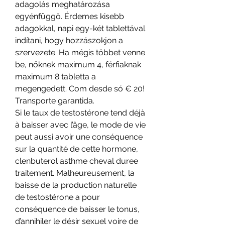
adagolás meghatározása 
egyénfüggő. Érdemes kisebb 
adagokkal, napi egy-két tablettával 
indítani, hogy hozzászokjon a 
szervezete. Ha mégis többet venne 
be, nőknek maximum 4, férfiaknak 
maximum 8 tabletta a 
megengedett. Com desde só € 20! 
Transporte garantida. 
Si le taux de testostérone tend déjà 
à baisser avec l’âge, le mode de vie 
peut aussi avoir une conséquence 
sur la quantité de cette hormone, 
clenbuterol asthme cheval duree 
traitement. Malheureusement, la 
baisse de la production naturelle 
de testostérone a pour 
conséquence de baisser le tonus, 
d’annihiler le désir sexuel voire de 