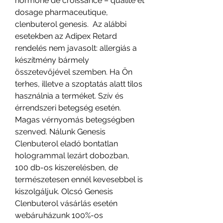
hormone de croissance – qualité et 
dosage pharmaceutique, 
clenbuterol genesis.  Az alábbi 
esetekben az Adipex Retard 
rendelés nem javasolt: allergiás a 
készítmény bármely 
összetevőjével szemben. Ha Ön 
terhes, illetve a szoptatás alatt tilos 
használnia a terméket. Szív és 
érrendszeri betegség esetén. 
Magas vérnyomás betegségben 
szenved. Nálunk Genesis 
Clenbuterol eladó bontatlan 
hologrammal lezárt dobozban, 
100 db-os kiszerelésben, de 
természetesen ennél kevesebbel is 
kiszolgáljuk. Olcsó Genesis 
Clenbuterol vásárlás esetén 
webáruházunk 100%-os 