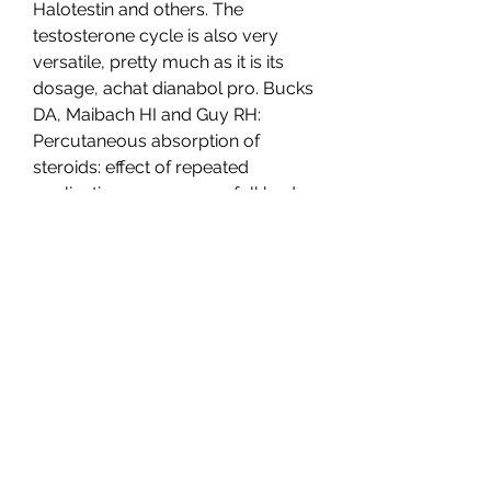
Halotestin and others. The 
testosterone cycle is also very 
versatile, pretty much as it is its 
dosage, achat dianabol pro. Bucks 
DA, Maibach HI and Guy RH: 
Percutaneous absorption of 
steroids: effect of repeated 
application, programme full body 
femme salle de sport. J Pharm Sci 
1985; 74: 1337. Watch that body fat  
try to keep body fat levels in check, 
eat well and taking regular exercise 
will help keep your body in fat 
burning mode. This will help you 
remain leaner, and as we known 
that lean muscle mass helps boost 
testosterone, pharmaqo 
clenbuterol review. A previous 
small study had shown minimal or 