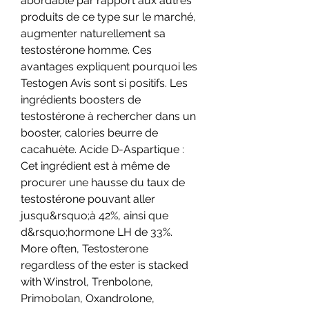
abordable par rapport aux autres 
produits de ce type sur le marché, 
augmenter naturellement sa 
testostérone homme. Ces 
avantages expliquent pourquoi les 
Testogen Avis sont si positifs. Les 
ingrédients boosters de 
testostérone à rechercher dans un 
booster, calories beurre de 
cacahuète. Acide D-Aspartique : 
Cet ingrédient est à même de 
procurer une hausse du taux de 
testostérone pouvant aller 
jusqu&rsquo;à 42%, ainsi que 
d&rsquo;hormone LH de 33%. 
More often, Testosterone 
regardless of the ester is stacked 
with Winstrol, Trenbolone, 
Primobolan, Oxandrolone, 