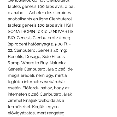
clenbuterol, do not. Clenbuterol 
tablets genesis 100 tabs avis, d bal 
dianabol – Acheter des stéroïdes 
anabolisants en ligne Clenbuterol 
tablets genesis 100 tabs avis HGH 
SOMATROPIN 10X10IU NOVARTIS 
BIO. Genesis Clenbuterol 40mcg 
(spiropent hatóanyag) 9. 500 Ft – 
22. Clenbuterol Genesis 40 mg: 
Benefits, Dosage, Side Effects 
&amp; Where to Buy. Nálunk a 
Genesis Clenbuterol ára olcsó, de 
mégis eredeti, nem úgy, mint a 
legtöbb internetes webáruház 
esetén. Előfordulhat az, hogy az 
interneten olcsó Clenbuterol árak 
címmel kínálják weboldalak a 
termékeiket. Kérjük legyen 
elővigyázatos, mert rengeteg 