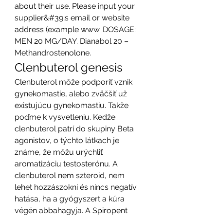
about their use. Please input your 
supplier&#39;s email or website 
address (example www. DOSAGE: 
MEN 20 MG/DAY. Dianabol 20 – 
Methandrostenolone. 
Clenbuterol genesis
Clenbuterol môže podporiť vznik 
gynekomastie, alebo zväčšiť už 
existujúcu gynekomastiu. Takže 
poďme k vysvetleniu. Kedže 
clenbuterol patrí do skupiny Beta 
agonistov, o týchto látkach je 
známe, že môžu urýchliť 
aromatizáciu testosterónu. A 
clenbuterol nem szteroid, nem 
lehet hozzászokni és nincs negatív 
hatása, ha a gyógyszert a kúra 
végén abbahagyja. A Spiropent 