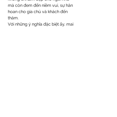
mà còn đem đến niềm vui, sự hân 
hoan cho gia chủ và khách đến 
thăm.
Với những ý nghĩa đặc biệt ấy, mai 
vàng không chỉ đơn thuần là một 
loại cây cảnh mà còn là một phần 
không thể thiếu trong văn hóa Tết 
Việt. Mỗi độ xuân về, dù ở miền 
Nam hay miền Bắc, hình ảnh mai 
vàng vẫn luôn gợi lên cảm giác 
sum vầy, an vui và tràn đầy hy 
vọng cho một năm mới an khang, 
thịnh vượng. Các bạn có thể tham 
khảo thêm về 
Top 10 cây mai vàng 
đẹp khủng nhất Việt Nam
.
0
0
2