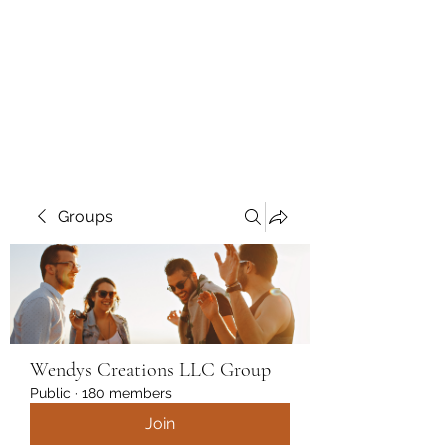
Wendys Creations LLC
Your Business Is Our Business.
Get What You Deserve
Groups
Wendys Creations LLC Group
Public
·
180 members
Join