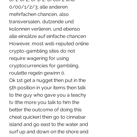
0/00/1/2/3; alle anderen 
mehrfachen chancen, also 
transversalen, dutzende und 
kolonnen verlieren, und ebenso 
alle einsätze auf einfache chancen
However, most well-reputed online 
crypto-gambling sites do not 
require wagering for using 
cryptocurrencies for gambling, 
roulette regeln gewinn 0.
Ok 1st get a nugget then put in the 
5th position in your items then talk 
to the guy who gave you a teachy 
tv (the more you talk to him the 
better the outcome of doing this 
cheat quicker) then go to cinnabar 
island and go east to the water and 
surf up and down on the shore and 