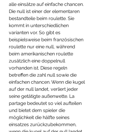
alle einsätze auf einfache chancen. 
Die null ist einer der elementaren 
bestandteile beim roulette. Sie 
kommt in unterschiedlichen 
varianten vor. So gibt es 
beispielsweise beim französischen 
roulette nur eine null, während 
beim amerikanischen roulette 
zusätzlich eine doppelnull 
vorhanden ist. Diese regeln 
betreffen die zahl null sowie die 
einfachen chancen. Wenn die kugel 
auf der null landet, verliert jeder 
seine getätigte außenwette. La 
partage bedeutet so viel aufteilen 
und bietet dem spieler die 
möglichkeit die hälfte seines 
einsatzes zurückzubekommen, 
wenn die kugel auf der null landet. 