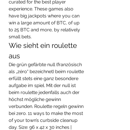
curated for the best player 
experience. These games also 
have big jackpots where you can 
win a large amount of BTC, of up 
to 25 BTC and more, by relatively 
small bets.
Wie sieht ein roulette 
aus
Die grün gefärbte null (französisch 
als „zéro“ bezeichnet) beim roulette 
erfüllt stets eine ganz besondere 
aufgabe im spiel. Mit der null ist 
beim roulette jedenfalls auch der 
höchst mögliche gewinn 
verbunden. Roulette regeln gewinn 
bei zero. 11 ways to make the most 
of your town’s curbside cleanup 
day. Size: 96 x 42 x 30 inches | 