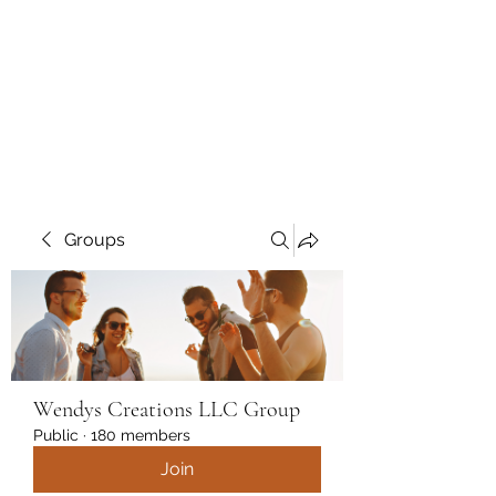
Wendys Creations LLC
Your Business Is Our Business.
Get What You Deserve
Groups
Wendys Creations LLC Group
Public
·
180 members
Join