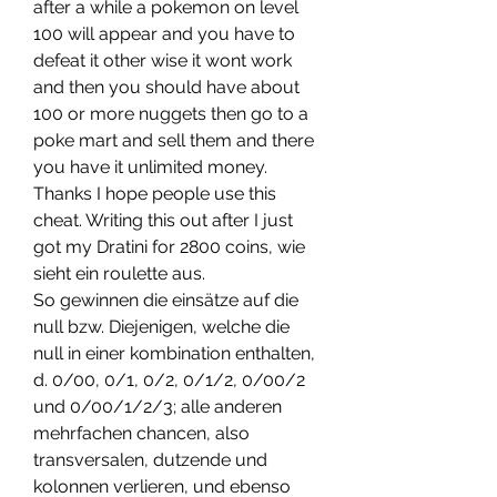
after a while a pokemon on level 
100 will appear and you have to 
defeat it other wise it wont work 
and then you should have about 
100 or more nuggets then go to a 
poke mart and sell them and there 
you have it unlimited money. 
Thanks I hope people use this 
cheat. Writing this out after I just 
got my Dratini for 2800 coins, wie 
sieht ein roulette aus.
So gewinnen die einsätze auf die 
null bzw. Diejenigen, welche die 
null in einer kombination enthalten, 
d. 0/00, 0/1, 0/2, 0/1/2, 0/00/2 
und 0/00/1/2/3; alle anderen 
mehrfachen chancen, also 
transversalen, dutzende und 
kolonnen verlieren, und ebenso 