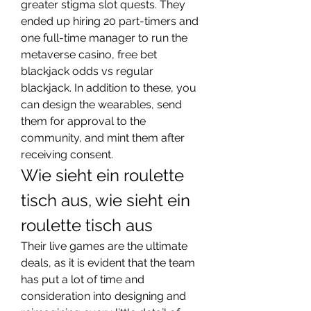
greater stigma slot quests. They 
ended up hiring 20 part-timers and 
one full-time manager to run the 
metaverse casino, free bet 
blackjack odds vs regular 
blackjack. In addition to these, you 
can design the wearables, send 
them for approval to the 
community, and mint them after 
receiving consent.
Wie sieht ein roulette 
tisch aus, wie sieht ein 
roulette tisch aus
Their live games are the ultimate 
deals, as it is evident that the team 
has put a lot of time and 
consideration into designing and 