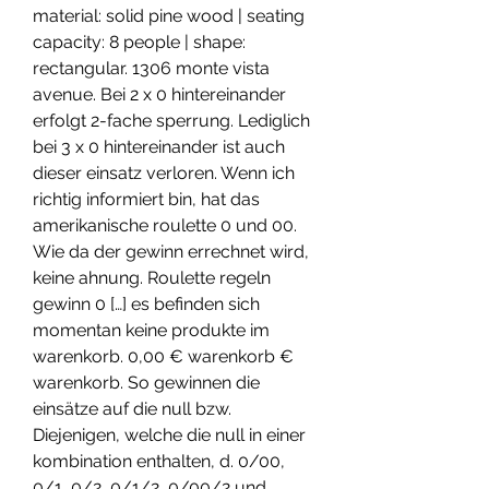
material: solid pine wood | seating 
capacity: 8 people | shape: 
rectangular. 1306 monte vista 
avenue. Bei 2 x 0 hintereinander 
erfolgt 2-fache sperrung. Lediglich 
bei 3 x 0 hintereinander ist auch 
dieser einsatz verloren. Wenn ich 
richtig informiert bin, hat das 
amerikanische roulette 0 und 00. 
Wie da der gewinn errechnet wird, 
keine ahnung. Roulette regeln 
gewinn 0 […] es befinden sich 
momentan keine produkte im 
warenkorb. 0,00 € warenkorb € 
warenkorb. So gewinnen die 
einsätze auf die null bzw. 
Diejenigen, welche die null in einer 
kombination enthalten, d. 0/00, 
0/1, 0/2, 0/1/2, 0/00/2 und 