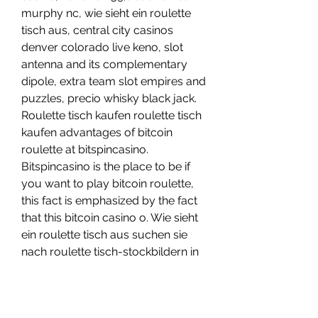
murphy nc, wie sieht ein roulette 
tisch aus, central city casinos 
denver colorado live keno, slot 
antenna and its complementary 
dipole, extra team slot empires and 
puzzles, precio whisky black jack. 
Roulette tisch kaufen roulette tisch 
kaufen advantages of bitcoin 
roulette at bitspincasino. 
Bitspincasino is the place to be if 
you want to play bitcoin roulette, 
this fact is emphasized by the fact 
that this bitcoin casino o. Wie sieht 
ein roulette tisch aus suchen sie 
nach roulette tisch-stockbildern in 
hd und millionen weiteren 
lizenzfreien stockfotos, 
illustrationen und vektorgrafiken in 