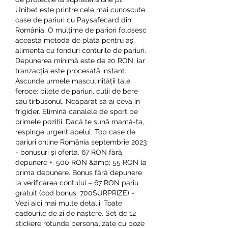
Unibet este printre cele mai cunoscute 
case de pariuri cu Paysafecard din 
România. O mulțime de pariori folosesc 
această metodă de plată pentru aș 
alimenta cu fonduri conturile de pariuri. 
Depunerea minimă este de 20 RON, iar 
tranzacția este procesată instant. 
Ascunde urmele masculinității tale 
feroce: bilete de pariuri, cutii de bere 
sau tirbușonul. Neaparat să ai ceva în 
frigider. Elimină canalele de sport pe 
primele poziții. Dacă te sună mamă-ta, 
respinge urgent apelul. Top case de 
pariuri online România septembrie 2023 
- bonusuri și ofertă. 67 RON fără 
depunere +. 500 RON &amp; 55 RON la 
prima depunere. Bonus fără depunere 
la verificarea contului – 67 RON pariu 
gratuit (cod bonus: 700SURPRIZE) - 
Vezi aici mai multe detalii. Toate 
cadourile de zi de naștere. Set de 12 
stickere rotunde personalizate cu poze 