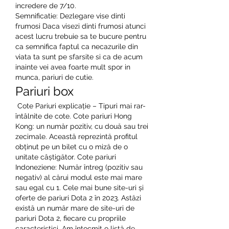
incredere de 7/10. 
Semnificatie: Dezlegare vise dinti 
frumosi Daca visezi dinti frumosi atunci 
acest lucru trebuie sa te bucure pentru 
ca semnifica faptul ca necazurile din 
viata ta sunt pe sfarsite si ca de acum 
inainte vei avea foarte mult spor in 
munca, pariuri de cutie.
Pariuri box
 Cote Pariuri explicație – Tipuri mai rar-
întâlnite de cote. Cote pariuri Hong 
Kong: un număr pozitiv, cu două sau trei 
zecimale. Această reprezintă profitul 
obținut pe un bilet cu o miză de o 
unitate câștigător. Cote pariuri 
Indoneziene: Număr întreg (pozitiv sau 
negativ) al cărui modul este mai mare 
sau egal cu 1. Cele mai bune site-uri și 
oferte de pariuri Dota 2 în 2023. Astăzi 
există un număr mare de site-uri de 
pariuri Dota 2, fiecare cu propriile 
caracteristici. Am întocmit o listă de 