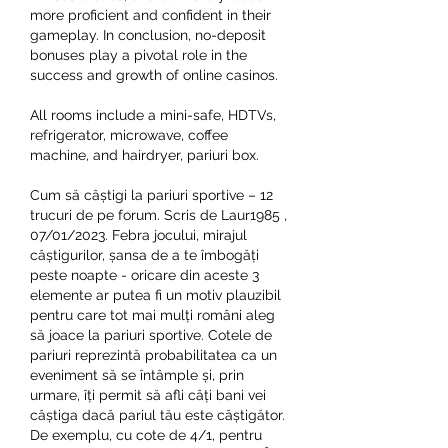
more proficient and confident in their 
gameplay. In conclusion, no-deposit 
bonuses play a pivotal role in the 
success and growth of online casinos.
All rooms include a mini-safe, HDTVs, 
refrigerator, microwave, coffee 
machine, and hairdryer, pariuri box.
Cum să câștigi la pariuri sportive – 12 
trucuri de pe forum. Scris de Laur1985 , 
07/01/2023. Febra jocului, mirajul 
câștigurilor, șansa de a te îmbogăți 
peste noapte - oricare din aceste 3 
elemente ar putea fi un motiv plauzibil 
pentru care tot mai mulți români aleg 
să joace la pariuri sportive. Cotele de 
pariuri reprezintă probabilitatea ca un 
eveniment să se întâmple și, prin 
urmare, îți permit să afli câți bani vei 
câștiga dacă pariul tău este câștigător. 
De exemplu, cu cote de 4/1, pentru 