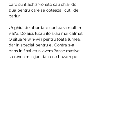
care sunt achizi?ionate sau chiar de 
ziua pentru care se opteaza., cutii de 
pariuri.
Unghiul de abordare conteaza mult in 
via?a. De aici, lucrurile s-au mai calmat. 
O situa?e win-win pentru toata lumea, 
dar in special pentru ei. Contra s-a 
prins in final ca n-avem ?anse masive 
sa revenim in joc daca ne bazam pe 
aceia?i araci pe care i-a luat vantul la 
prima adiere, a?a ca a inceput sa mai 
amestece in ciorba. Inspirat, mult mai 
inspirat decat formula cu care a 
inceput meciul. Andone a marcat cu 
capul in poarta lui Kepa (moment in 
care am aflat ca hei, iata, Spania a avut 
i portar in meciul asta), dupa ce Pu?ca? 
a retrimis in careu o centrare lunga a lui 
Benzar., cutii de pariere. Suna foarte 
simplu ?i eficient, dar in contextul in 
care mingile parusera pentru ai no?tri 