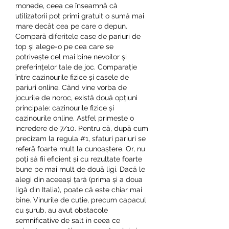
monede, ceea ce înseamnă că 
utilizatorii pot primi gratuit o sumă mai 
mare decât cea pe care o depun. 
Compară diferitele case de pariuri de 
top și alege-o pe cea care se 
potrivește cel mai bine nevoilor și 
preferințelor tale de joc. Comparație 
între cazinourile fizice și casele de 
pariuri online. Când vine vorba de 
jocurile de noroc, există două opțiuni 
principale: cazinourile fizice și 
cazinourile online. Astfel primeste o 
incredere de 7/10. Pentru că, după cum 
precizam la regula #1, sfaturi pariuri se 
referă foarte mult la cunoaștere. Or, nu 
poți să fii eficient și cu rezultate foarte 
bune pe mai mult de două ligi. Dacă le 
alegi din aceeași țară (prima și a doua 
ligă din Italia), poate că este chiar mai 
bine. Vinurile de cutie, precum capacul 
cu șurub, au avut obstacole 
semnificative de salt în ceea ce 