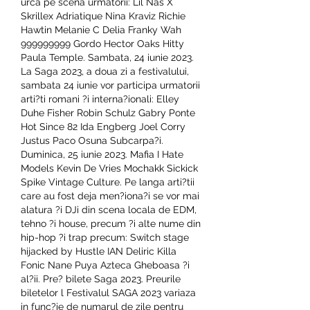
urca pe scena urmatorii: Lil Nas X 
Skrillex Adriatique Nina Kraviz Richie 
Hawtin Melanie C Delia Franky Wah 
999999999 Gordo Hector Oaks Hitty 
Paula Temple. Sambata, 24 iunie 2023. 
La Saga 2023, a doua zi a festivalului, 
sambata 24 iunie vor participa urmatorii 
arti?ti romani ?i interna?ionali: Elley 
Duhe Fisher Robin Schulz Gabry Ponte 
Hot Since 82 Ida Engberg Joel Corry 
Justus Paco Osuna Subcarpa?i. 
Duminica, 25 iunie 2023. Mafia I Hate 
Models Kevin De Vries Mochakk Sickick 
Spike Vintage Culture. Pe langa arti?tii 
care au fost deja men?iona?i se vor mai 
alatura ?i DJi din scena locala de EDM, 
tehno ?i house, precum ?i alte nume din 
hip-hop ?i trap precum: Switch stage 
hijacked by Hustle IAN Deliric Killa 
Fonic Nane Puya Azteca Gheboasa ?i 
al?ii. Pre? bilete Saga 2023. Preurile 
biletelor l Festivalul SAGA 2023 variaza 
in func?ie de numarul de zile pentru 