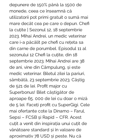
depunere de 150% până la 1500 de 
monede, ceea ce înseamnă că 
utilizatorii pot primi gratuit o sumă mai 
mare decât cea pe care o depun. Chefi 
la cuțite | Sezonul 12, 18 septembrie 
2023. Mihai Andrei, un medic veterinar 
care i-a păcălit pe chefi cu rețeta sa 
din carne de porumbel. Episodul 11 al 
sezonului 12 Chefi la cuțite, din 18 
septembrie 2023. Mihai Andrei are 38 
de ani, vine din Câmpulung, și este 
medic veterinar. Biletul zilei la pariuri, 
sâmbătă, 23 septembrie 2023. Câștig 
de 521 de lei. Profit major cu 
Superbonus! Bilet câștigător de 
aproape 65. 000 de lei cu doar o miză 
de 5 lei. Faceți profit cu SuperGigi. Cele 
mai ofertante cote la Dinamo – Farul, 
Sepsi – FCSB și Rapid – CFR. Acest 
cuțit a venit din inspirația unui cuțit de 
vânătoare standard și în valoare de 
aproximativ 78 USD și peste. Nu că 