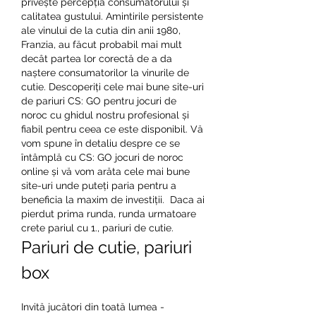
privește percepția consumatorului și 
calitatea gustului. Amintirile persistente 
ale vinului de la cutia din anii 1980, 
Franzia, au făcut probabil mai mult 
decât partea lor corectă de a da 
naștere consumatorilor la vinurile de 
cutie. Descoperiți cele mai bune site-uri 
de pariuri CS: GO pentru jocuri de 
noroc cu ghidul nostru profesional și 
fiabil pentru ceea ce este disponibil. Vă 
vom spune în detaliu despre ce se 
întâmplă cu CS: GO jocuri de noroc 
online și vă vom arăta cele mai bune 
site-uri unde puteți paria pentru a 
beneficia la maxim de investiții.  Daca ai 
pierdut prima runda, runda urmatoare 
crete pariul cu 1., pariuri de cutie.
Pariuri de cutie, pariuri 
box
Invită jucători din toată lumea - 