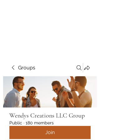
Wendys Creations LLC
Your Business Is Our Business.
Get What You Deserve
Groups
Wendys Creations LLC Group
Public
·
180 members
Join