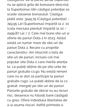
nu se aplică grila de bonusare descrisă 
la Superbonus (din câștigul potenţial se 
scade valoarea bonusului). Câștigul 
plătit este: 3249,79 (Câștigul potențial) - 
749,95 Lei (Superbonus) împărțit la 2. 10 
(cota meciului pierdut) împărțit la 10 = 
2499,87 Lei / 2. Cele mai bune site-uri și 
oferte de pariuri Dota 2 în 2023. Astăzi 
există un număr mare de site-uri de 
pariuri Dota 2, fiecare cu propriile 
caracteristici. Am întocmit o listă de 
site-uri de pariuri, inclusiv cel mai 
popular site Dota 2 care merită atenția 
ta. Le puteți obține de pe site-urile de 
pariuri gratuite cs:go. Nu există nimeni 
care nu ar dori să participe la pariuri 
gratuite csgo. Le puteți obține de la cs 
gratuit: mergeți pe site-uri de pariuri. 
Pariurile gratuite de obicei nu au niciun 
risc, deoarece nu folosiți banii câștigați 
cu greu. Oferă individului libertatea de 
a-și asuma riscuri. Astfel primeste o 