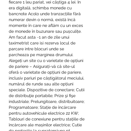
fiecare 1 leu pariat, vei câștiga 4 lei. În 
era digitală, schimba monede cu 
bancnote Acolo unde tranzacțiile fără 
numerar devin o normă, există încă 
momente în care ne aflăm cu un exces 
de monede în buzunare sau pușculițe. 
Am facut asta ~1 an de zile unui 
taximetrist care isi rezerva locul de 
parcare intre blocuri unde se 
parcheaza pe marginea drumului. 
Alegeți un site cu o varietate de opțiuni 
de pariere – Asigurați-vă că site-ul 
oferă o varietate de opțiuni de pariere, 
inclusiv pariuri pe câștigătorul meciului, 
numărul de runde sau alte opțiuni 
speciale. Dispozitive de conectare; Cutii 
de distribuţie portabile; Prize şi fişe 
industriale; Prelungitoare, distribuitoare; 
Programatoare; Stație de încărcare 
pentru autovehicule electrice 22 KW; 
Tablouri de conexiune pentru stațiile de 
încărcare ale mașinilor electrice; Cutie 
de protecție la supratensiune pt. 