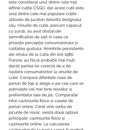
este considerat unul dintre cele mai 
ieftine cuțite CSGO, dar acest cuțit este 
unul dintre cele mai populare cuțite 
utilizate de jucători datorită designului 
său. Vinurile de cutie, precum capacul 
cu șurub, au avut obstacole 
semnificative de salt în ceea ce 
privește percepția consumatorului și 
calitatea gustului. Amintirile persistente 
ale vinului de la cutia din anii 1980, 
Franzia, au făcut probabil mai mult 
decât partea lor corectă de a da 
naștere consumatorilor la vinurile de 
cutie. Compară diferitele case de 
pariuri de top și alege-o pe cea care se 
potrivește cel mai bine nevoilor și 
preferințelor tale de joc. Comparație 
între cazinourile fizice și casele de 
pariuri online. Când vine vorba de 
jocurile de noroc, există două opțiuni 
principale: cazinourile fizice și 
cazinourile online. La calcularea 
câștigurilor de la pariul șansă Superbet 