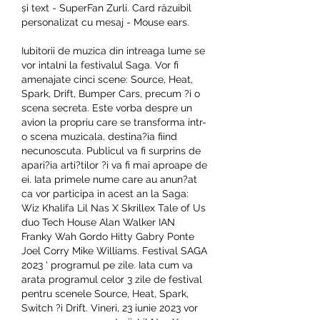
și text - SuperFan Zurli. Card răzuibil 
personalizat cu mesaj - Mouse ears. 
Iubitorii de muzica din intreaga lume se 
vor intalni la festivalul Saga. Vor fi 
amenajate cinci scene: Source, Heat, 
Spark, Drift, Bumper Cars, precum ?i o 
scena secreta. Este vorba despre un 
avion la propriu care se transforma intr-
o scena muzicala, destina?ia fiind 
necunoscuta. Publicul va fi surprins de 
apari?ia arti?tilor ?i va fi mai aproape de 
ei. Iata primele nume care au anun?at 
ca vor participa in acest an la Saga: 
Wiz Khalifa Lil Nas X Skrillex Tale of Us 
duo Tech House Alan Walker IAN 
Franky Wah Gordo Hitty Gabry Ponte 
Joel Corry Mike Williams. Festival SAGA 
2023 ' programul pe zile. Iata cum va 
arata programul celor 3 zile de festival 
pentru scenele Source, Heat, Spark, 
Switch ?i Drift. Vineri, 23 iunie 2023 vor 