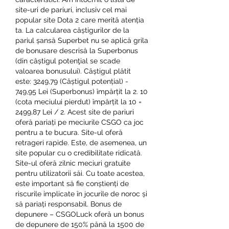
site-uri de pariuri, inclusiv cel mai 
popular site Dota 2 care merită atenția 
ta. La calcularea câștigurilor de la 
pariul șansă Superbet nu se aplică grila 
de bonusare descrisă la Superbonus 
(din câștigul potenţial se scade 
valoarea bonusului). Câștigul plătit 
este: 3249,79 (Câștigul potențial) - 
749,95 Lei (Superbonus) împărțit la 2. 10 
(cota meciului pierdut) împărțit la 10 = 
2499,87 Lei / 2. Acest site de pariuri 
oferă pariați pe meciurile CSGO ca joc 
pentru a te bucura. Site-ul oferă 
retrageri rapide. Este, de asemenea, un 
site popular cu o credibilitate ridicată. 
Site-ul oferă zilnic meciuri gratuite 
pentru utilizatorii săi. Cu toate acestea, 
este important să fie conștienți de 
riscurile implicate în jocurile de noroc și 
să pariați responsabil. Bonus de 
depunere – CSGOLuck oferă un bonus 
de depunere de 150% până la 1500 de 