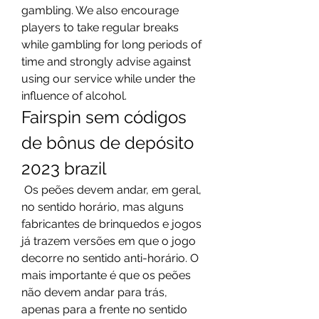
gambling. We also encourage 
players to take regular breaks 
while gambling for long periods of 
time and strongly advise against 
using our service while under the 
influence of alcohol.
Fair​spin sem códigos 
de bônus de depósito 
2023 brazil
 Os peões devem andar, em geral, 
no sentido horário, mas alguns 
fabricantes de brinquedos e jogos 
já trazem versões em que o jogo 
decorre no sentido anti-horário. O 
mais importante é que os peões 
não devem andar para trás, 
apenas para a frente no sentido 