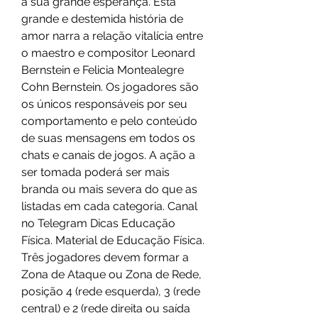
a sua grande esperança. Esta 
grande e destemida história de 
amor narra a relação vitalícia entre 
o maestro e compositor Leonard 
Bernstein e Felicia Montealegre 
Cohn Bernstein. Os jogadores são 
os únicos responsáveis por seu 
comportamento e pelo conteúdo 
de suas mensagens em todos os 
chats e canais de jogos. A ação a 
ser tomada poderá ser mais 
branda ou mais severa do que as 
listadas em cada categoria. Canal 
no Telegram Dicas Educação 
Física. Material de Educação Física. 
Três jogadores devem formar a 
Zona de Ataque ou Zona de Rede, 
posição 4 (rede esquerda), 3 (rede 
central) e 2 (rede direita ou saída 