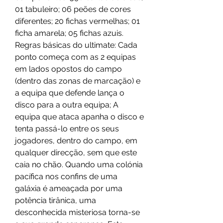
01 tabuleiro; 06 peões de cores 
diferentes; 20 fichas vermelhas; 01 
ficha amarela; 05 fichas azuis. 
Regras básicas do ultimate: Cada 
ponto começa com as 2 equipas 
em lados opostos do campo 
(dentro das zonas de marcação) e 
a equipa que defende lança o 
disco para a outra equipa; A 
equipa que ataca apanha o disco e 
tenta passá-lo entre os seus 
jogadores, dentro do campo, em 
qualquer direcção, sem que este 
caia no chão. Quando uma colónia 
pacífica nos confins de uma 
galáxia é ameaçada por uma 
potência tirânica, uma 
desconhecida misteriosa torna-se 