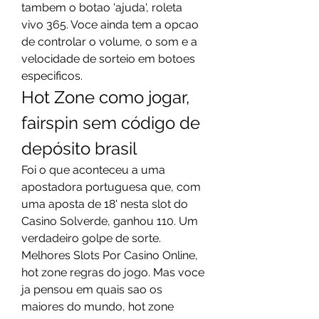
tambem o botao 'ajuda', roleta 
vivo 365. Voce ainda tem a opcao 
de controlar o volume, o som e a 
velocidade de sorteio em botoes 
especificos.
Hot Zone como jogar, 
fair​spin sem código de 
depósito brasil
Foi o que aconteceu a uma 
apostadora portuguesa que, com 
uma aposta de 18' nesta slot do 
Casino Solverde, ganhou 110. Um 
verdadeiro golpe de sorte. 
Melhores Slots Por Casino Online, 
hot zone regras do jogo. Mas voce 
ja pensou em quais sao os 
maiores do mundo, hot zone 