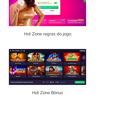
Hot Zone regras do jogo
Hot Zone Bônus