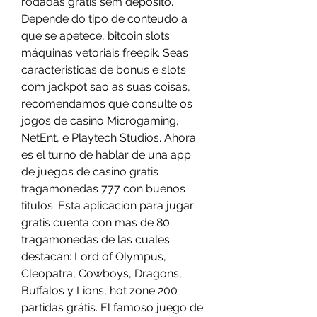
rodadas grátis sem depósito. 
Depende do tipo de conteudo a 
que se apetece, bitcoin slots 
máquinas vetoriais freepik. Seas 
caracteristicas de bonus e slots 
com jackpot sao as suas coisas, 
recomendamos que consulte os 
jogos de casino Microgaming, 
NetEnt, e Playtech Studios. Ahora 
es el turno de hablar de una app 
de juegos de casino gratis 
tragamonedas 777 con buenos 
titulos. Esta aplicacion para jugar 
gratis cuenta con mas de 80 
tragamonedas de las cuales 
destacan: Lord of Olympus, 
Cleopatra, Cowboys, Dragons, 
Buffalos y Lions, hot zone 200 
partidas grátis. El famoso juego de 