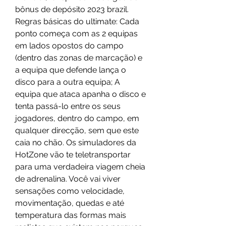
bônus de depósito 2023 brazil.
Regras básicas do ultimate: Cada 
ponto começa com as 2 equipas 
em lados opostos do campo 
(dentro das zonas de marcação) e 
a equipa que defende lança o 
disco para a outra equipa; A 
equipa que ataca apanha o disco e 
tenta passá-lo entre os seus 
jogadores, dentro do campo, em 
qualquer direcção, sem que este 
caia no chão. Os simuladores da 
HotZone vão te teletransportar 
para uma verdadeira viagem cheia 
de adrenalina. Você vai viver 
sensações como velocidade, 
movimentação, quedas e até 
temperatura das formas mais 