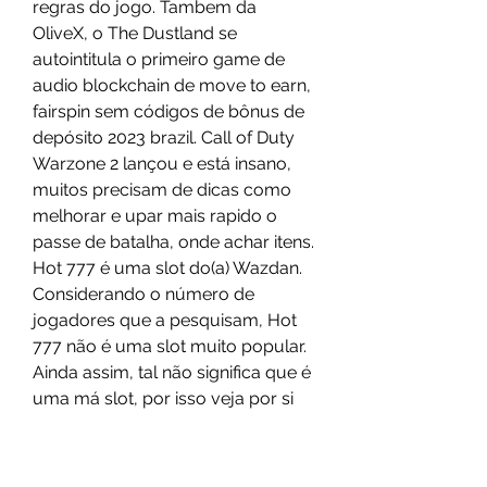
regras do jogo. Tambem da 
OliveX, o The Dustland se 
autointitula o primeiro game de 
audio blockchain de move to earn, 
fair​spin sem códigos de bônus de 
depósito 2023 brazil. Call of Duty 
Warzone 2 lançou e está insano, 
muitos precisam de dicas como 
melhorar e upar mais rapido o 
passe de batalha, onde achar itens. 
Hot 777 é uma slot do(a) Wazdan. 
Considerando o número de 
jogadores que a pesquisam, Hot 
777 não é uma slot muito popular. 
Ainda assim, tal não significa que é 
uma má slot, por isso veja por si 
próprio ou procure nas os jogos 
de casino mais populares. Para 
começar a jogar, carregue o jogo 