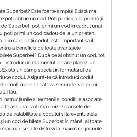
.
te Superbet? Este foarte simplu! Există mai 
e poți obține un cod. Poți participa la promoții 
 de Superbet, poți primi un cod în cadrul unui 
u poți primi un cod cadou de la un prieten. 
 prin care obții codul, este important să îl 
entru a beneficia de toate avantajele.
bilete Superbet? După ce ai obținut un cod, tot 
ă îl introduci în momentul în care plasezi un 
t. Există un câmp special în formularul de 
roduce codul. Asigură-te că introduci codul 
de confirmare. În câteva secunde, vei primi 
lui tău.
nstrucțiunile și termenii și condițiile asociate 
a te asigura că îți maximizezi șansele de 
ada de valabilitate a codului și la eventualele 
c și un cod de bilete Superbet în mână, ai toate 
 mai mari și să te distrezi la maxim cu jocurile 