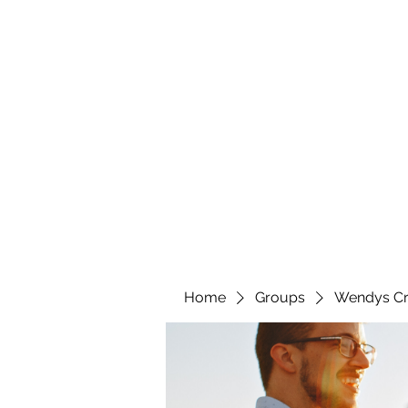
wendyscreations72@gmail.com
Wendys Creations LLC
Your Business Is Our Business. Get What You Deserv
Home
Groups
Wendys Cr