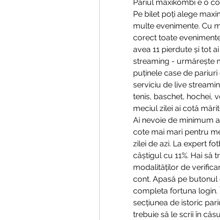
Pariul maxikombi e o com
Pe bilet poți alege maxi
multe evenimente. Cu ma
corect toate evenimentel
avea 11 pierdute și tot ai
streaming - urmărește me
puținele case de pariuri 
serviciu de live streamin
tenis, baschet, hochei, vo
meciul zilei ai cotă mări
Ai nevoie de minimum al
cote mai mari pentru mec
zilei de azi. La expert fo
câștigul cu 11%. Hai să t
modalităților de verificar
cont. Apasă pe butonul d
completa fortuna login. 
secțiunea de istoric pari
trebuie să le scrii în căsu