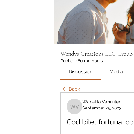
Wendys Creations LLC Group
Public
·
180 members
Discussion
Media
Back
Wanetta Vanruler
September 25, 2023
Wanetta Vanruler
Cod bilet fortuna, c