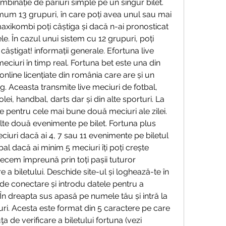
binație de pariuri simple pe un singur bilet. 
mum 13 grupuri, în care poți avea unul sau mai 
xikombi poți câștiga și dacă n-ai pronosticat 
e. În cazul unui sistem cu 12 grupuri, poți 
 câștigat! informații generale. Efortuna live 
ciuri în timp real. Fortuna bet este una din 
online licențiate din românia care are și un 
g. Aceasta transmite live meciuri de fotbal, 
lei, handbal, darts dar și din alte sporturi. La 
te pentru cele mai bune două meciuri ale zilei. 
te două evenimente pe bilet. Fortuna plus 
iuri dacă ai 4, 7 sau 11 evenimente pe biletul 
tbal dacă ai minim 5 meciuri îți poți crește 
recem împreună prin toți pașii tuturor 
e a biletului. Deschide site-ul și loghează-te în 
e conectare și introdu datele pentru a 
În dreapta sus apasă pe numele tău și intră la 
uri. Acesta este format din 5 caractere pe care 
ţa de verificare a biletului fortuna (vezi 