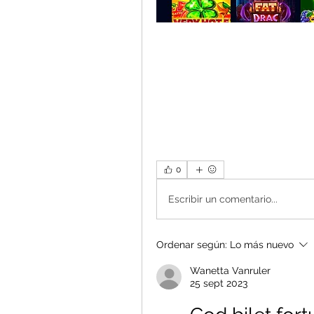
0
Escribir un comentario...
Ordenar según:
Lo más nuevo
Wanetta Vanruler
25 sept 2023