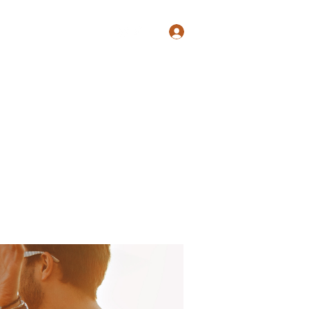
Log In
Shop
Blog
Groups
Members
Programs
More