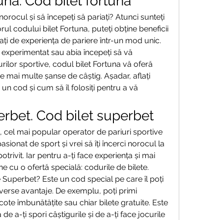
una. Cod bilet fortuna
norocul și să începeți să pariați? Atunci sunteți 
orul codului bilet Fortuna, puteți obține beneficii 
ați de experiența de pariere într-un mod unic.
r experimentat sau abia începeți să vă 
rilor sportive, codul bilet Fortuna vă oferă 
e mai multe șanse de câștig. Așadar, aflați 
n cod și cum să îl folosiți pentru a vă 
erbet. Cod bilet superbet
, cel mai popular operator de pariuri sportive 
sionat de sport și vrei să îți încerci norocul la 
potrivit. Iar pentru a-ți face experiența și mai 
e cu o ofertă specială: codurile de bilete.
 Superbet? Este un cod special pe care îl poți 
iverse avantaje. De exemplu, poți primi 
ote îmbunătățite sau chiar bilete gratuite. Este 
e a-ți spori câștigurile și de a-ți face jocurile 