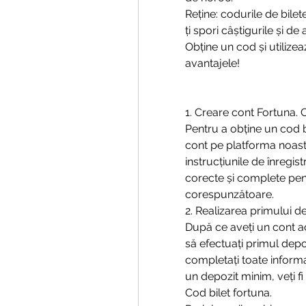
Reține: codurile de bile
ți spori câștigurile și de
Obține un cod și utilizea
avantajele!
1. Creare cont Fortuna. C
Pentru a obține un cod b
cont pe platforma noastr
instrucțiunile de înregist
corecte și complete pentr
corespunzătoare.
2. Realizarea primului d
După ce aveți un cont a
să efectuați primul depoz
completați toate informaț
un depozit minim, veți fi
Cod bilet fortuna.