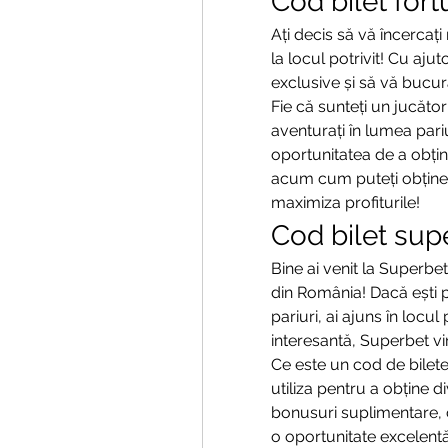
Cod bilet fort
Ați decis să vă încercați 
la locul potrivit! Cu ajut
exclusive și să vă bucur
Fie că sunteți un jucăto
aventurați în lumea pariu
oportunitatea de a obțin
acum cum puteți obține u
maximiza profiturile!
Cod bilet sup
Bine ai venit la Superbet
din România! Dacă ești pa
pariuri, ai ajuns în locul 
interesantă, Superbet vin
Ce este un cod de bilete
utiliza pentru a obține d
bonusuri suplimentare, c
o oportunitate excelentă d