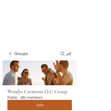
Wendys Creations LLC
Your Business Is Our Business.
Get What You Deserve
Groups
Wendys Creations LLC Group
Public
·
180 members
Join