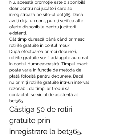
Nu, această promoție este disponibilă 
doar pentru noi jucători care se 
înregistrează pe site-ul bet365. Dacă 
aveți deja un cont, puteți verifica alte 
oferte disponibile pentru jucătorii 
existenți.
Cât timp durează până când primesc 
rotirile gratuite în contul meu?.
După efectuarea primei depuneri, 
rotirile gratuite vor fi adăugate automat 
în contul dumneavoastră. Timpul exact 
poate varia în funcție de metoda de 
plată folosită pentru depunere. Dacă 
nu primiți rotirile gratuite într-un interval 
rezonabil de timp, ar trebui să 
contactați serviciul de asistență al 
bet365.
Câștigă 50 de rotiri 
gratuite prin 
înregistrare la bet365. 