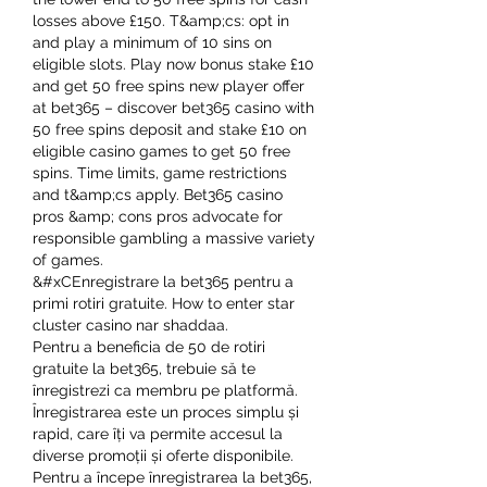
losses above £150. T&amp;cs: opt in 
and play a minimum of 10 sins on 
eligible slots. Play now bonus stake £10 
and get 50 free spins new player offer 
at bet365 – discover bet365 casino with 
50 free spins deposit and stake £10 on 
eligible casino games to get 50 free 
spins. Time limits, game restrictions 
and t&amp;cs apply. Bet365 casino 
pros &amp; cons pros advocate for 
responsible gambling a massive variety 
of games. 
&#xCEnregistrare la bet365 pentru a 
primi rotiri gratuite. How to enter star 
cluster casino nar shaddaa.
Pentru a beneficia de 50 de rotiri 
gratuite la bet365, trebuie să te 
înregistrezi ca membru pe platformă. 
Înregistrarea este un proces simplu și 
rapid, care îți va permite accesul la 
diverse promoții și oferte disponibile.
Pentru a începe înregistrarea la bet365, 