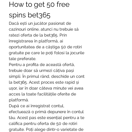
How to get 50 free 
spins bet365
Dacă ești un jucător pasionat de 
cazinouri online, atunci nu trebuie să 
ratezi oferta de la bet365. Prin 
înregistrarea în platformă, ai 
oportunitatea de a câștiga 50 de rotiri 
gratuite pe care le poți folosi la jocurile 
tale preferate.
Pentru a profita de această ofertă, 
trebuie doar să urmezi câțiva pași 
simpli. În primul rând, deschide un cont 
la bet365. Acest proces este rapid și 
ușor, iar în doar câteva minute vei avea 
acces la toate facilitățile oferite de 
platformă.
După ce ai înregistrat contul, 
efectuează o primă depunere în contul 
tău. Acest pas este esențial pentru a te 
califica pentru oferta de 50 de rotiri 
gratuite. Poți alege dintr-o varietate de 