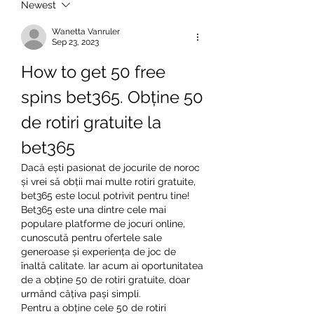
Newest
Wanetta Vanruler
Sep 23, 2023
How to get 50 free 
spins bet365. Obține 50 
de rotiri gratuite la 
bet365
Dacă ești pasionat de jocurile de noroc 
și vrei să obții mai multe rotiri gratuite, 
bet365 este locul potrivit pentru tine! 
Bet365 este una dintre cele mai 
populare platforme de jocuri online, 
cunoscută pentru ofertele sale 
generoase și experiența de joc de 
înaltă calitate. Iar acum ai oportunitatea 
de a obține 50 de rotiri gratuite, doar 
urmând câțiva pași simpli.
Pentru a obține cele 50 de rotiri 