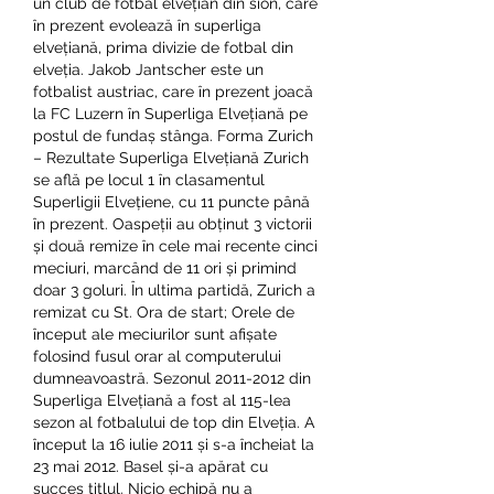
un club de fotbal elvețian din sion, care 
în prezent evolează în superliga 
elvețiană, prima divizie de fotbal din 
elveția. Jakob Jantscher este un 
fotbalist austriac, care în prezent joacă 
la FC Luzern în Superliga Elvețiană pe 
postul de fundaș stânga. Forma Zurich 
– Rezultate Superliga Elvețiană Zurich 
se află pe locul 1 în clasamentul 
Superligii Elvețiene, cu 11 puncte până 
în prezent. Oaspeții au obținut 3 victorii 
și două remize în cele mai recente cinci 
meciuri, marcând de 11 ori și primind 
doar 3 goluri. În ultima partidă, Zurich a 
remizat cu St. Ora de start; Orele de 
început ale meciurilor sunt afișate 
folosind fusul orar al computerului 
dumneavoastră. Sezonul 2011-2012 din 
Superliga Elvețiană a fost al 115-lea 
sezon al fotbalului de top din Elveția. A 
început la 16 iulie 2011 și s-a încheiat la 
23 mai 2012. Basel și-a apărat cu 
succes titlul. Nicio echipă nu a 