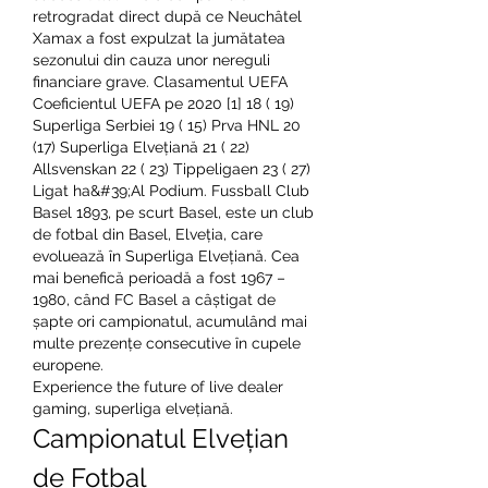
retrogradat direct după ce Neuchâtel 
Xamax a fost expulzat la jumătatea 
sezonului din cauza unor nereguli 
financiare grave. Clasamentul UEFA 
Coeficientul UEFA pe 2020 [1] 18 ( 19) 
Superliga Serbiei 19 ( 15) Prva HNL 20 
(17) Superliga Elvețiană 21 ( 22) 
Allsvenskan 22 ( 23) Tippeligaen 23 ( 27) 
Ligat ha&#39;Al Podium. Fussball Club 
Basel 1893, pe scurt Basel, este un club 
de fotbal din Basel, Elveția, care 
evoluează în Superliga Elvețiană. Cea 
mai benefică perioadă a fost 1967 – 
1980, când FC Basel a câștigat de 
șapte ori campionatul, acumulând mai 
multe prezențe consecutive în cupele 
europene. 
Experience the future of live dealer 
gaming, superliga elvețiană.
Campionatul Elvețian 
de Fotbal