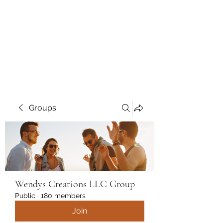
Wendys Creations LLC
Your Business Is Our Business.
Get What You Deserve
Groups
Wendys Creations LLC Group
Public
·
180 members
Join