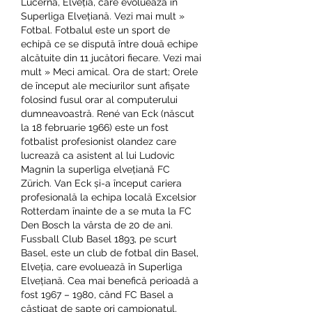
Lucerna, Elveția, care evoluează în 
Superliga Elvețiană. Vezi mai mult » 
Fotbal. Fotbalul este un sport de 
echipă ce se dispută între două echipe 
alcătuite din 11 jucători fiecare. Vezi mai 
mult » Meci amical. Ora de start; Orele 
de început ale meciurilor sunt afișate 
folosind fusul orar al computerului 
dumneavoastră. René van Eck (născut 
la 18 februarie 1966) este un fost 
fotbalist profesionist olandez care 
lucrează ca asistent al lui Ludovic 
Magnin la superliga elvețiană FC 
Zürich. Van Eck și-a început cariera 
profesională la echipa locală Excelsior 
Rotterdam înainte de a se muta la FC 
Den Bosch la vârsta de 20 de ani. 
Fussball Club Basel 1893, pe scurt 
Basel, este un club de fotbal din Basel, 
Elveția, care evoluează în Superliga 
Elvețiană. Cea mai benefică perioadă a 
fost 1967 – 1980, când FC Basel a 
câștigat de șapte ori campionatul, 