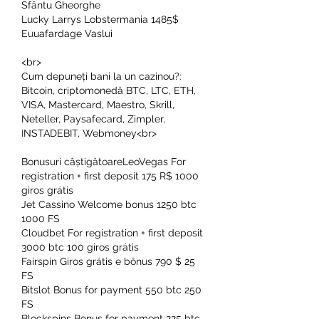
Sfântu Gheorghe 
Lucky Larrys Lobstermania 1485$ 
Euuafardage Vaslui 
<br>
Cum depuneți bani la un cazinou?: 
Bitcoin, criptomonedă BTC, LTC, ETH, 
VISA, Mastercard, Maestro, Skrill, 
Neteller, Paysafecard, Zimpler, 
INSTADEBIT, Webmoney<br>
Bonusuri câștigătoareLeoVegas For 
registration + first deposit 175 R$ 1000 
giros grátis
Jet Cassino Welcome bonus 1250 btc 
1000 FS
Cloudbet For registration + first deposit 
3000 btc 100 giros grátis
Fairspin Giros grátis e bônus 790 $ 25 
FS
Bitslot Bonus for payment 550 btc 250 
FS
Blockspins Bonus for payment 225 btc 