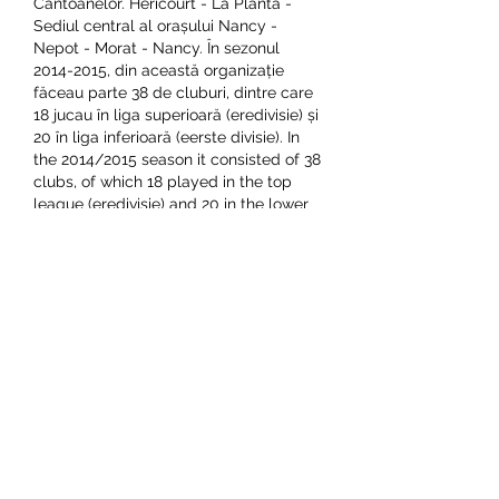
Cantoanelor. Héricourt - La Planta - 
Sediul central al orașului Nancy - 
Nepot - Morat - Nancy. În sezonul 
2014-2015, din această organizație 
făceau parte 38 de cluburi, dintre care 
18 jucau în liga superioară (eredivisie) și 
20 în liga inferioară (eerste divisie). In 
the 2014/2015 season it consisted of 38 
clubs, of which 18 played in the top 
league (eredivisie) and 20 in the lower 
league (eerste divisie). 
Marseille's history also includes 
victories in the Champions League ( 
Champions Cup at the time) and 
runners-up medals in the Europa 
League (UEFA Cup at the time). Lista 
tuturor finalelor CCE/Ligii Campionilor. 
C1 este cea mai importanta competi?ie 
intercluburi din lume. Denumirea 
clasica, de Cupa Campionilor Europeni 
(pe scurt CCE, in traducere exacta 
Cupa Cluburilor Campioane Europene), 