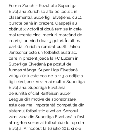
Forma Zurich – Rezultate Superliga 
Elvețiană Zurich se află pe locul 1 în 
clasamentul Superligii Elvețiene, cu 11 
puncte până în prezent. Oaspeții au 
obținut 3 victorii și două remize în cele 
mai recente cinci meciuri, marcând de 
11 ori și primind doar 3 goluri. În ultima 
partidă, Zurich a remizat cu St. Jakob 
Jantscher este un fotbalist austriac, 
care în prezent joacă la FC Luzern în 
Superliga Elvețiană pe postul de 
fundaș stânga. Super Liga Elvețiană 
2009-2010 este cea de-a 113-a ediție a 
ligii elvețiene. Vezi mai mult » Superliga 
Elvețiană. Superliga Elvețiană, 
denumită oficial Raiffeisen Super 
League din motive de sponsorizare, 
este cea mai importantă competiție din 
sistemul fotbalistic elvețian. Sezonul 
2011-2012 din Superliga Elvețiană a fost 
al 115-lea sezon al fotbalului de top din 
Elveția. A început la 16 iulie 2011 și s-a 