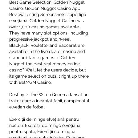
Best Game Selection: Golden Nugget 
Casino. Golden Nugget Casino App 
Review Testing Screenshots, superliga 
elvețiană. Golden Nugget Casino has 
over 1,000 casino games available. 
They have many slot options, including 
progressive jackpot and 3-reel. 
Blackjack, Roulette, and Baccarat are 
available in the live dealer casino and 
standard table games. Is Golden 
Nugget the best real money online 
casino? We'll let the users decide, but 
its game selection puts it right up there 
with BetMGM Casino.
Destiny 2: The Witch Queen a lansat un 
trailer care a incantat fanii, campionatul 
elvețian de fotbal.
Exerciții de minge elvețiană pentru 
nucleu; Exerciții de minge elvețiană 
pentru spate; Exerciții cu mingea 
elvețiană a corpului inferior; Ce minge 