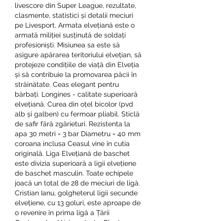
livescore din Super League, rezultate, 
clasmente, statistici și detalii meciuri 
pe Livesport. Armata elvețiană este o 
armată miliției susținută de soldați 
profesioniști. Misiunea sa este să 
asigure apărarea teritoriului elvețian, să 
protejeze condițiile de viață din Elveția 
și să contribuie la promovarea păcii în 
străinătate. Ceas elegant pentru 
bărbați. Longines - calitate superioară 
elvețiană. Curea din oțel bicolor (pvd 
alb și galben) cu fermoar pliabil. Sticlă 
de safir fără zgârieturi. Rezistenta la 
apa 30 metri = 3 bar Diametru = 40 mm 
coroana inclusa Ceasul vine în cutia 
originală. Liga Elvețiană de baschet 
este divizia superioară a ligii elvețiene 
de baschet masculin. Toate echipele 
joacă un total de 28 de meciuri de ligă. 
Cristian Ianu, golgheterul ligii secunde 
elvețiene, cu 13 goluri, este aproape de 
o revenire în prima ligă a Țării 