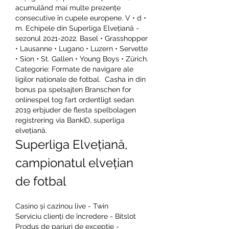
acumulând mai multe prezențe 
consecutive în cupele europene. V • d • 
m. Echipele din Superliga Elvețiană - 
sezonul 2021-2022. Basel • Grasshopper 
• Lausanne • Lugano • Luzern • Servette 
• Sion • St. Gallen • Young Boys • Zürich. 
Categorie: Formate de navigare ale 
ligilor naționale de fotbal.  Casha in din 
bonus pa spelsajten Branschen for 
onlinespel tog fart ordentligt sedan 
2019 erbjuder de flesta spelbolagen 
registrering via BankID, superliga 
elvețiană.
Superliga Elvețiană, 
campionatul elvețian 
de fotbal
Casino și cazinou live - Twin
Serviciu clienți de încredere - Bitslot
Produs de pariuri de excepție - 