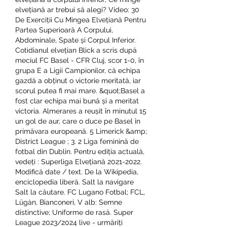
elvețiană ar trebui să alegi? Video: 30 
De Exerciții Cu Mingea Elvețiană Pentru 
Partea Superioară A Corpului, 
Abdominale, Spate și Corpul Inferior. 
Cotidianul elvețian Blick a scris după 
meciul FC Basel - CFR Cluj, scor 1-0, în 
grupa E a Ligii Campionilor, că echipa 
gazdă a obținut o victorie meritată, iar 
scorul putea fi mai mare. &quot;Basel a 
fost clar echipa mai bună și a meritat 
victoria. Almerares a reușit în minutul 15 
un gol de aur, care o duce pe Basel în 
primăvara europeană. 5 Limerick &amp; 
District League ; 3. 2 Liga feminină de 
fotbal din Dublin. Pentru ediția actuală, 
vedeți : Superliga Elvețiană 2021-2022. 
Modifică date / text. De la Wikipedia, 
enciclopedia liberă. Salt la navigare 
Salt la căutare. FC Lugano Fotbal; FCL, 
Lügàn, Bianconeri, V alb: Semne 
distinctive; Uniforme de rasă. Super 
League 2023/2024 live - urmăriți 