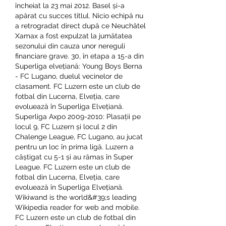
încheiat la 23 mai 2012. Basel și-a 
apărat cu succes titlul. Nicio echipă nu 
a retrogradat direct după ce Neuchâtel 
Xamax a fost expulzat la jumătatea 
sezonului din cauza unor nereguli 
financiare grave. 30, în etapa a 15-a din 
Superliga elvețiană: Young Boys Berna 
- FC Lugano, duelul vecinelor de 
clasament. FC Luzern este un club de 
fotbal din Lucerna, Elveția, care 
evoluează în Superliga Elvețiană. 
Superliga Axpo 2009-2010: Plasații pe 
locul 9, FC Luzern și locul 2 din 
Chalenge League, FC Lugano, au jucat 
pentru un loc în prima ligă. Luzern a 
câștigat cu 5-1 și au rămas în Super 
League. FC Luzern este un club de 
fotbal din Lucerna, Elveția, care 
evoluează în Superliga Elvețiană. 
Wikiwand is the world&#39;s leading 
Wikipedia reader for web and mobile. 
FC Luzern este un club de fotbal din 