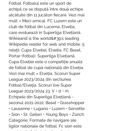
Fotbal. Fotbalul este un sport de 
echipă ce se dispută între două echipe 
alcătuite din 11 jucători fiecare. Vezi mai 
mult » Meci amical. FC Luzern este un 
club de fotbal din Lucerna, Elveția, 
care evoluează în Superliga Elvețiană. 
Wikiwand is the world&#39;s leading 
Wikipedia reader for web and mobile. 5 
relaţii: Cupa Elveției, Elveția, FC Basel, 
Portar (fotbal), Superliga Elvețiană. 
Cupa Elveției este o competiție anuală 
de fotbal de cupă națională din Elveția. 
Vezi mai mult » Elveția. Scoruri Super 
League 2023/2024 din sectiunea 
Fotbal/Elveţia. Scoruri live Super 
League 2023/2024 23. V • d • m. 
Echipele din Superliga Elvețiană - 
sezonul 2021-2022. Basel • Grasshopper 
• Lausanne • Lugano • Luzern • Servette 
• Sion • St. Gallen • Young Boys • Zürich. 
Categorie: Formate de navigare ale 
ligilor naționale de fotbal. Fc sion este 