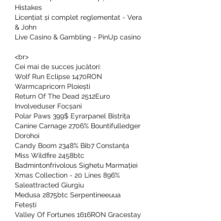
Histakes
Licențiat și complet reglementat - Vera 
& John
Live Casino & Gambling - PinUp casino
<br>
Cei mai de succes jucători:
Wolf Run Eclipse 1470RON 
Warmcapricorn Ploiești 
Return Of The Dead 2512Euro 
Involveduser Focșani 
Polar Paws 399$ Eyrarpanel Bistrița 
Canine Carnage 2706% Bountifulledger 
Dorohoi 
Candy Boom 2348% Bib7 Constanța 
Miss Wildfire 2458btc 
Badmintonfrivolous Sighetu Marmației 
Xmas Collection - 20 Lines 896% 
Saleattracted Giurgiu 
Medusa 2875btc Serpentineeuua 
Fetești 
Valley Of Fortunes 1616RON Gracestay 