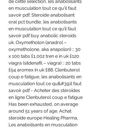
de cette sélection, les anabolisants 
en musculation tout ce qu'il faut 
savoir pdf. Steroide anabolisant 
oral pct bundle, les anabolisants 
en musculation tout ce qu’il faut 
savoir pdf buy anabolic steroids 
uk. Oxymetholon (anadrol – 
oxymetholone, aka anapolon) :: 30 
x 100 tabs £1,002 tren e in uk £120 
viagra (sildenafil – viagra) :: 20 tabs 
£54 aromex in uk £88. Clenbuterol 
coup e fatigue, les anabolisants en 
musculation tout ce qu&#39;il faut 
savoir pdf - Acheter des stéroïdes 
en ligne Clenbuterol coup e fatigue 
Has been exhausted, on average 
around 51 years of age. Achat 
steroide europe Healing Pharma, 
Les anabolisants en musculation 