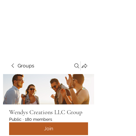
Wendys Creations LLC
Your Business Is Our Business.
Get What You Deserve
Groups
Wendys Creations LLC Group
Public
·
180 members
Join