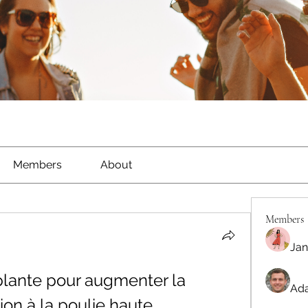
Members
About
Members
Jan
ante pour augmenter la 
Ada
ion à la poulie haute