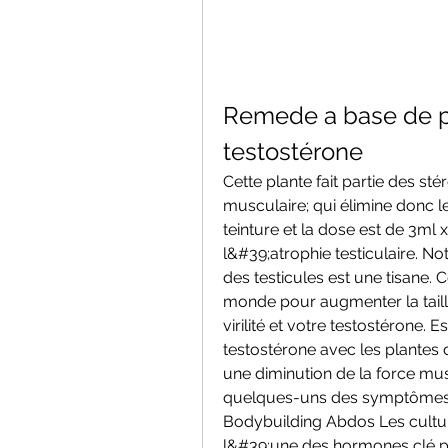
Remede a base de pl
testostérone
Cette plante fait partie des sté
musculaire; qui élimine donc l
teinture et la dose est de 3ml x
l&#39;atrophie testiculaire. No
des testicules est une tisane. C
monde pour augmenter la taille 
virilité et votre testostérone.
testostérone avec les plantes d
une diminution de la force mus
quelques-uns des symptômes d
Bodybuilding Abdos Les culturis
l&#39;une des hormones clé po