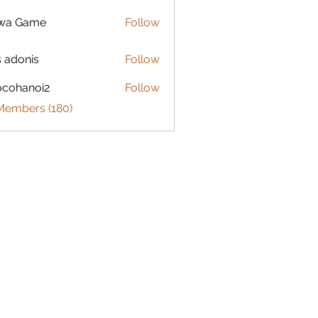
lwa Game
Follow
s adonis
Follow
ocohanoi2
Follow
anoi2
 Members (180)