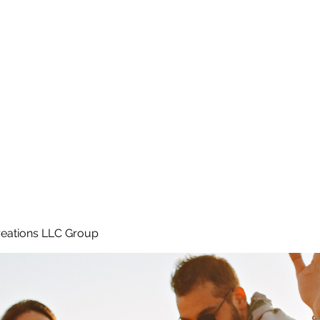
Home
e
eations LLC Group