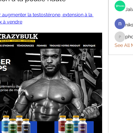
Ja
augmenter la testostérone, extension à la 
x à vendre
nik
ph
phocoh
See All