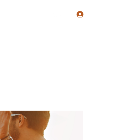
Log In
Shop
Blog
Groups
Members
Programs
More