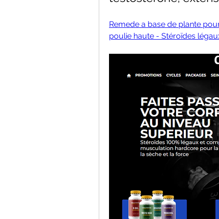
Remede a base de plante pour 
poulie haute - Stéroïdes légau