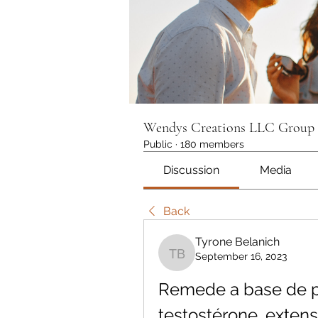
Wendys Creations LLC Group
Public
·
180 members
Discussion
Media
Back
Tyrone Belanich
September 16, 2023
Tyrone Belanich
Remede a base de pl
testostérone, extens