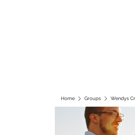
wendyscreations72@gmail.com
Wendys Creations LLC
Your Business Is Our Business. Get What You Deserv
Home
Groups
Wendys Cr