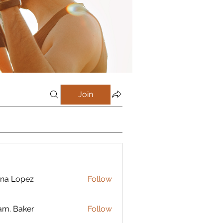
Join
na Lopez
Follow
m. Baker
Follow