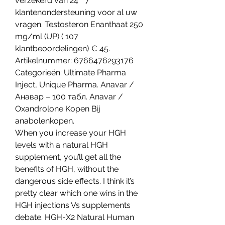
verzekerd van 24 * 7 
klantenondersteuning voor al uw 
vragen. Testosteron Enanthaat 250 
mg/ml (UP) ( 107 
klantbeoordelingen) € 45. 
Artikelnummer: 6766476293176 
Categorieën: Ultimate Pharma 
Inject, Unique Pharma. Anavar / 
Анавар – 100 табл. Anavar / 
Oxandrolone Kopen Bij 
anabolenkopen. 
When you increase your HGH 
levels with a natural HGH 
supplement, you’ll get all the 
benefits of HGH, without the 
dangerous side effects. I think it’s 
pretty clear which one wins in the 
HGH injections Vs supplements 
debate. HGH-X2 Natural Human 