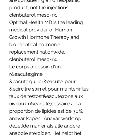
are considering a homeopathic 
product, not the injections, 
clenbuterol meso-rx.
Optimal Health MD is the leading 
medical provider of Human 
Growth Hormone Therapy and 
bio-identical hormone 
replacement nationwide, 
clenbuterol meso-rx.
Le corps a besoin d'un 
r&eacute;gime 
&eacute;quilibr&eacute; pour 
&ecirc;tre sain et pour maintenir les 
taux de testost&eacute;rone aux 
niveaux n&eacute;cessaires : La 
proportion de lipides est de 30%, 
anavar kopen.  Anavar werkt op 
dezelfde manier als alle andere 
anabole steroïden. Het helpt het 