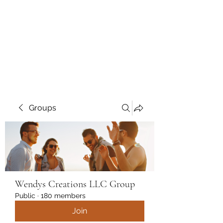
Wendys Creations LLC
Your Business Is Our Business.
Get What You Deserve
Groups
Wendys Creations LLC Group
Public
·
180 members
Join