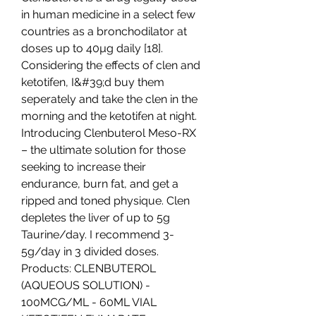
in human medicine in a select few 
countries as a bronchodilator at 
doses up to 40µg daily [18]. 
Considering the effects of clen and 
ketotifen, I&#39;d buy them 
seperately and take the clen in the 
morning and the ketotifen at night. 
Introducing Clenbuterol Meso-RX 
– the ultimate solution for those 
seeking to increase their 
endurance, burn fat, and get a 
ripped and toned physique. Clen 
depletes the liver of up to 5g 
Taurine/day. I recommend 3-
5g/day in 3 divided doses. 
Products: CLENBUTEROL 
(AQUEOUS SOLUTION) - 
100MCG/ML - 60ML VIAL 