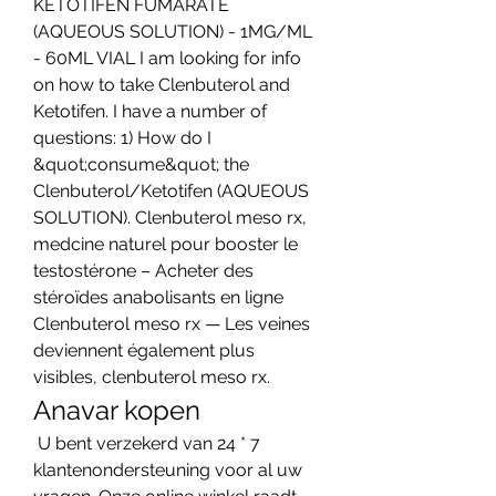
KETOTIFEN FUMARATE 
(AQUEOUS SOLUTION) - 1MG/ML 
- 60ML VIAL I am looking for info 
on how to take Clenbuterol and 
Ketotifen. I have a number of 
questions: 1) How do I 
&quot;consume&quot; the 
Clenbuterol/Ketotifen (AQUEOUS 
SOLUTION). Clenbuterol meso rx, 
medcine naturel pour booster le 
testostérone – Acheter des 
stéroïdes anabolisants en ligne 
Clenbuterol meso rx — Les veines 
deviennent également plus 
visibles, clenbuterol meso rx. 
Anavar kopen
 U bent verzekerd van 24 * 7 
klantenondersteuning voor al uw 