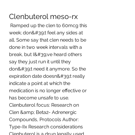
Clenbuterol meso-rx
 Ramped up the clen to 60mcg this 
week; don&#39;t feel any sides at 
all. Some say that clen needs to be 
done in two week intervals with a 
break, but I&#39;ve heard others 
say they just run it until they 
don&#39;t need it anymore. So the 
expiration date doesn&#39;t really 
indicate a point at which the 
medication is no longer effective or 
has become unsafe to use. 
Clenbuterol focus: Research on 
Clen &amp; Beta2- Adrenergic 
Compounds, Protocols Author: 
Type-IIx Research considerations 
Clenbuterol is a drug legally used 