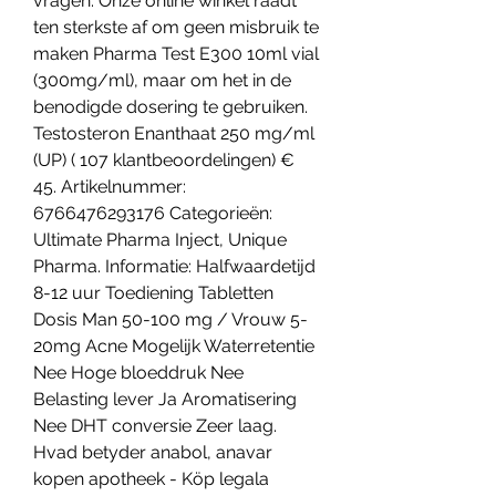
vragen. Onze online winkel raadt 
ten sterkste af om geen misbruik te 
maken Pharma Test E300 10ml vial 
(300mg/ml), maar om het in de 
benodigde dosering te gebruiken. 
Testosteron Enanthaat 250 mg/ml 
(UP) ( 107 klantbeoordelingen) € 
45. Artikelnummer: 
6766476293176 Categorieën: 
Ultimate Pharma Inject, Unique 
Pharma. Informatie: Halfwaardetijd 
8-12 uur Toediening Tabletten 
Dosis Man 50-100 mg / Vrouw 5-
20mg Acne Mogelijk Waterretentie 
Nee Hoge bloeddruk Nee 
Belasting lever Ja Aromatisering 
Nee DHT conversie Zeer laag. 
Hvad betyder anabol, anavar 
kopen apotheek - Köp legala 