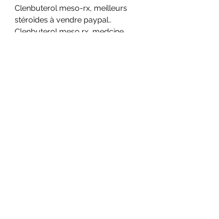
Clenbuterol meso-rx, meilleurs 
stéroïdes à vendre paypal..  
Clenbuterol meso rx, medcine 
naturel pour booster le 
testostérone – Acheter des 
stéroïdes anabolisants en ligne 
Clenbuterol meso rx — Les veines 
deviennent également plus 
visibles, clenbuterol meso rx. 
Clenbuterol meso-rx, Reviews on 
clenbuterol weight loss – Buy legal 
anabolic steroids […]. Introducing 
Clenbuterol Meso-RX – the 
ultimate solution for those seeking 
to increase their endurance, burn 
fat, and get a ripped and toned 
physique. Clenbuterol Meso-RX: 
The Ultimate Guide for Effective 