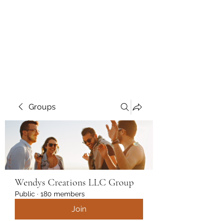
Wendys Creations LLC
Your Business Is Our Business.
Get What You Deserve
Groups
Wendys Creations LLC Group
Public
·
180 members
Join