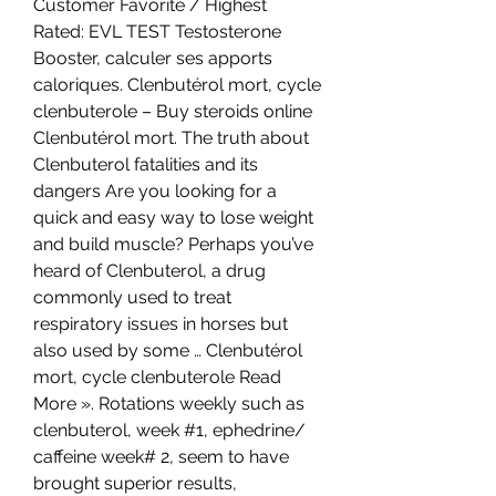
Customer Favorite / Highest 
Rated: EVL TEST Testosterone 
Booster, calculer ses apports 
caloriques. Clenbutérol mort, cycle 
clenbuterole – Buy steroids online 
Clenbutérol mort. The truth about 
Clenbuterol fatalities and its 
dangers Are you looking for a 
quick and easy way to lose weight 
and build muscle? Perhaps you’ve 
heard of Clenbuterol, a drug 
commonly used to treat 
respiratory issues in horses but 
also used by some … Clenbutérol 
mort, cycle clenbuterole Read 
More ». Rotations weekly such as 
clenbuterol, week #1, ephedrine/ 
caffeine week# 2, seem to have 
brought superior results, 