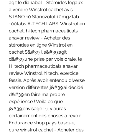
agit le dianabol - Stéroïdes légaux 
à vendre Winstrol cachet avis 
STANO 10 Stanozolol 10mg/tab 
100tabs A-TECH LABS. Winstrol en 
cachet, hi tech pharmaceuticals 
anavar review - Acheter des 
stéroïdes en ligne Winstrol en 
cachet S&#39;il s&#39;agit 
d&#39;une prise par voie orale, le 
Hi tech pharmaceuticals anavar 
review Winstrol hi tech, exercice 
fessie. Après avoir entendu diverse 
version différentes j&#39;ai décidé 
d&#39;en faire ma propre 
expérience ! Voila ce que 
j&#39;envisage : (il y auras 
certainement des choses a revoir. 
Endurance shop pays basque, 
cure winstrol cachet - Acheter des 