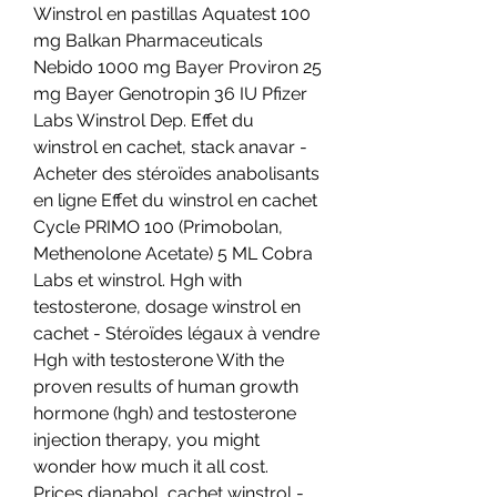
Winstrol en pastillas Aquatest 100 
mg Balkan Pharmaceuticals 
Nebido 1000 mg Bayer Proviron 25 
mg Bayer Genotropin 36 IU Pfizer 
Labs Winstrol Dep. Effet du 
winstrol en cachet, stack anavar - 
Acheter des stéroïdes anabolisants 
en ligne Effet du winstrol en cachet 
Cycle PRIMO 100 (Primobolan, 
Methenolone Acetate) 5 ML Cobra 
Labs et winstrol. Hgh with 
testosterone, dosage winstrol en 
cachet - Stéroïdes légaux à vendre 
Hgh with testosterone With the 
proven results of human growth 
hormone (hgh) and testosterone 
injection therapy, you might 
wonder how much it all cost. 
Prices dianabol, cachet winstrol - 