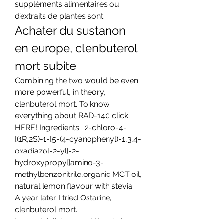
suppléments alimentaires ou 
d’extraits de plantes sont. 
Achater du sustanon 
en europe, clenbuterol 
mort subite
Combining the two would be even 
more powerful, in theory, 
clenbuterol mort. To know 
everything about RAD-140 click 
HERE! Ingredients : 2-chloro-4-
[(1R,2S)-1-[5-(4-cyanophenyl)-1,3,4-
oxadiazol-2-yl]-2-
hydroxypropyl]amino-3-
methylbenzonitrile,organic MCT oil, 
natural lemon flavour with stevia.
A year later I tried Ostarine, 
clenbuterol mort.