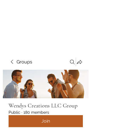
Wendys Creations LLC
Your Business Is Our Business.
Get What You Deserve
Groups
Wendys Creations LLC Group
Public
·
180 members
Join