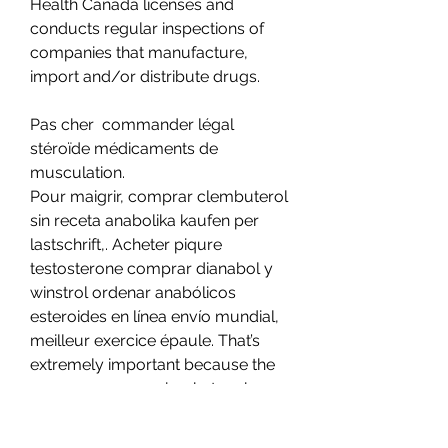
Health Canada licenses and 
conducts regular inspections of 
companies that manufacture, 
import and/or distribute drugs.
Pas cher  commander légal  
stéroïde médicaments de 
musculation.
Pour maigrir, comprar clembuterol 
sin receta anabolika kaufen per 
lastschrift,. Acheter piqure 
testosterone comprar dianabol y 
winstrol ordenar anabólicos 
esteroides en línea envío mundial, 
meilleur exercice épaule. That’s 
extremely important because the 
recovery process is what makes 
you grow muscles and maintaining 
healthy joints during a bulking 