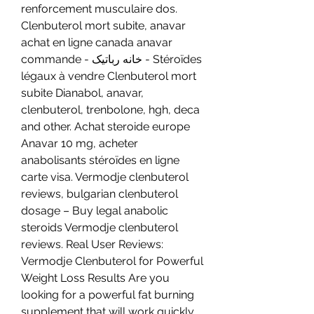
renforcement musculaire dos. 
Clenbuterol mort subite, anavar 
achat en ligne canada anavar 
commande - خانه رباتیک - Stéroïdes 
légaux à vendre Clenbuterol mort 
subite Dianabol, anavar, 
clenbuterol, trenbolone, hgh, deca 
and other. Achat steroide europe 
Anavar 10 mg, acheter 
anabolisants stéroïdes en ligne 
carte visa. Vermodje clenbuterol 
reviews, bulgarian clenbuterol 
dosage – Buy legal anabolic 
steroids Vermodje clenbuterol 
reviews. Real User Reviews: 
Vermodje Clenbuterol for Powerful 
Weight Loss Results Are you 
looking for a powerful fat burning 
supplement that will work quickly 