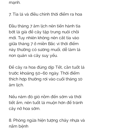
mạnh.
7. Tỉa lá và điều chỉnh thời điểm ra hoa
Đầu tháng 7 âm lịch nên tiến hành tỉa 
bớt lá già để cây tập trung nuôi chồi 
mới. Tuy nhiên không nên cắt tỉa vào 
giữa tháng 7 ở miền Bắc vì thời điểm 
này thường có sương muối, dễ làm lá 
non quăn và cây suy yếu.
Để cây ra hoa đúng dịp Tết, cần tuốt lá 
trước khoảng 50–60 ngày. Thời điểm 
thích hợp thường rơi vào cuối tháng 10 
âm lịch.
Nếu năm đó gió nồm đến sớm và thời 
tiết ấm, nên tuốt lá muộn hơn để tránh 
cây nở hoa sớm.
8. Phòng ngừa hiện tượng chảy nhựa và 
nấm bệnh