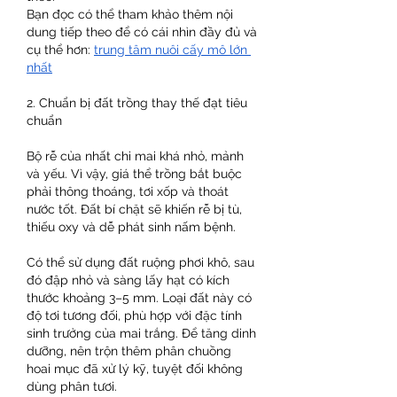
Bạn đọc có thể tham khảo thêm nội 
dung tiếp theo để có cái nhìn đầy đủ và 
cụ thể hơn: 
trung tâm nuôi cấy mô lớn 
nhất
2. Chuẩn bị đất trồng thay thế đạt tiêu 
chuẩn
Bộ rễ của nhất chi mai khá nhỏ, mảnh 
và yếu. Vì vậy, giá thể trồng bắt buộc 
phải thông thoáng, tơi xốp và thoát 
nước tốt. Đất bí chặt sẽ khiến rễ bị tù, 
thiếu oxy và dễ phát sinh nấm bệnh.
Có thể sử dụng đất ruộng phơi khô, sau 
đó đập nhỏ và sàng lấy hạt có kích 
thước khoảng 3–5 mm. Loại đất này có 
độ tơi tương đối, phù hợp với đặc tính 
sinh trưởng của mai trắng. Để tăng dinh 
dưỡng, nên trộn thêm phân chuồng 
hoai mục đã xử lý kỹ, tuyệt đối không 
dùng phân tươi.