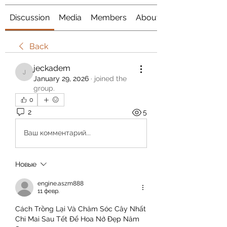
Discussion
Media
Members
About
Back
jeckadem
jeckadem
January 29, 2026
·
joined the
group.
0
2
5
Ваш комментарий...
Новые
engine.aszm888
11 февр.
Cách Trồng Lại Và Chăm Sóc Cây Nhất 
Chi Mai Sau Tết Để Hoa Nở Đẹp Năm 