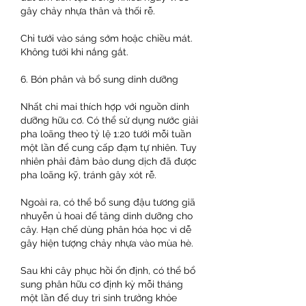
gây chảy nhựa thân và thối rễ.
Chỉ tưới vào sáng sớm hoặc chiều mát. 
Không tưới khi nắng gắt.
6. Bón phân và bổ sung dinh dưỡng
Nhất chi mai thích hợp với nguồn dinh 
dưỡng hữu cơ. Có thể sử dụng nước giải 
pha loãng theo tỷ lệ 1:20 tưới mỗi tuần 
một lần để cung cấp đạm tự nhiên. Tuy 
nhiên phải đảm bảo dung dịch đã được 
pha loãng kỹ, tránh gây xót rễ.
Ngoài ra, có thể bổ sung đậu tương giã 
nhuyễn ủ hoai để tăng dinh dưỡng cho 
cây. Hạn chế dùng phân hóa học vì dễ 
gây hiện tượng chảy nhựa vào mùa hè.
Sau khi cây phục hồi ổn định, có thể bổ 
sung phân hữu cơ định kỳ mỗi tháng 
một lần để duy trì sinh trưởng khỏe 