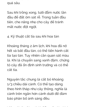
quá sâu.
Sau khi trồng xong, tưới đẫm nước lần 
đầu để đất ôm sát rễ. Trong tuần đầu 
tiên, che nắng nhẹ cho cây để tránh 
mất nước đột ngột.
4. Kỹ thuật cắt tỉa sau khi hoa tàn
Khoảng tháng 2 âm lịch, khi hoa đã nở 
hết và bắt đầu tàn, có thể tiến hành cắt 
tỉa tạo tán. Tuy nhiên cần quan sát màu 
lá. Khi lá chuyển sang xanh đậm, chứng 
tỏ cây đã ổn định sinh trưởng và có thể 
cắt tỉa.
Nguyên tắc chung là cắt bỏ khoảng 
1/3 chiều dài cành. Có thể tạo dáng 
theo hình tháp như cây thông, nghĩa là 
cành trên ngắn hơn cành dưới để đảm 
bảo phân bổ ánh sáng đều.