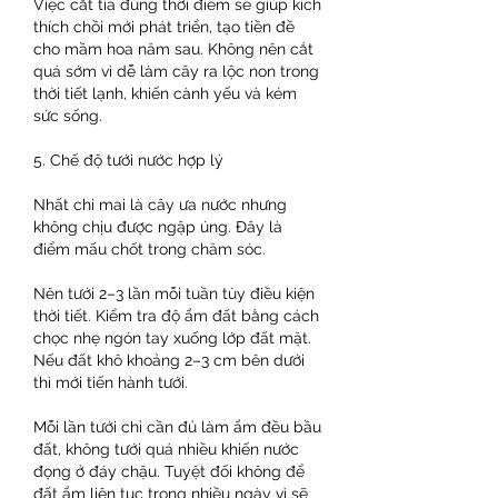
Việc cắt tỉa đúng thời điểm sẽ giúp kích 
thích chồi mới phát triển, tạo tiền đề 
cho mầm hoa năm sau. Không nên cắt 
quá sớm vì dễ làm cây ra lộc non trong 
thời tiết lạnh, khiến cành yếu và kém 
sức sống.
5. Chế độ tưới nước hợp lý
Nhất chi mai là cây ưa nước nhưng 
không chịu được ngập úng. Đây là 
điểm mấu chốt trong chăm sóc.
Nên tưới 2–3 lần mỗi tuần tùy điều kiện 
thời tiết. Kiểm tra độ ẩm đất bằng cách 
chọc nhẹ ngón tay xuống lớp đất mặt. 
Nếu đất khô khoảng 2–3 cm bên dưới 
thì mới tiến hành tưới.
Mỗi lần tưới chỉ cần đủ làm ẩm đều bầu 
đất, không tưới quá nhiều khiến nước 
đọng ở đáy chậu. Tuyệt đối không để 
đất ẩm liên tục trong nhiều ngày vì sẽ 