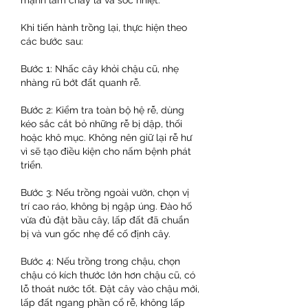
Khi tiến hành trồng lại, thực hiện theo 
các bước sau:
Bước 1: Nhấc cây khỏi chậu cũ, nhẹ 
nhàng rũ bớt đất quanh rễ.
Bước 2: Kiểm tra toàn bộ hệ rễ, dùng 
kéo sắc cắt bỏ những rễ bị dập, thối 
hoặc khô mục. Không nên giữ lại rễ hư 
vì sẽ tạo điều kiện cho nấm bệnh phát 
triển.
Bước 3: Nếu trồng ngoài vườn, chọn vị 
trí cao ráo, không bị ngập úng. Đào hố 
vừa đủ đặt bầu cây, lấp đất đã chuẩn 
bị và vun gốc nhẹ để cố định cây.
Bước 4: Nếu trồng trong chậu, chọn 
chậu có kích thước lớn hơn chậu cũ, có 
lỗ thoát nước tốt. Đặt cây vào chậu mới, 
lấp đất ngang phần cổ rễ, không lấp 