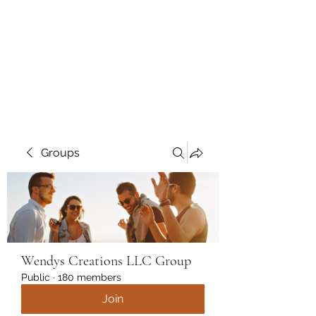
Wendys Creations LLC
Your Business Is Our Business.
Get What You Deserve
Groups
Wendys Creations LLC Group
Public
·
180 members
Join