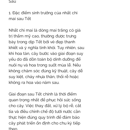
Sau
1. Đặc điểm sinh trưởng của nhất chi 
mai sau Tết
Nhất chi mai là dòng mai trắng có giá 
trị thẩm mỹ cao, thường được trưng 
bày trong dịp Tết bởi vẻ đẹp thanh 
khiết và ý nghĩa tinh khôi. Tuy nhiên, sau 
khi hoa tàn, cây bước vào giai đoạn suy 
yếu do đã dồn toàn bộ dinh dưỡng để 
nuôi nụ và hoa trong suốt mùa lễ. Nếu 
không chăm sóc đúng kỹ thuật, cây dễ 
suy kiệt, chảy nhựa thân, thối rễ hoặc 
không ra hoa vào năm sau.
Giai đoạn sau Tết chính là thời điểm 
quan trọng nhất để phục hồi sức sống 
cho cây. Việc thay đất, xử lý bộ rễ, cắt 
tỉa và điều chỉnh chế độ tưới nước cần 
thực hiện đúng quy trình để đảm bảo 
cây phát triển ổn định cho chu kỳ tiếp 
theo.