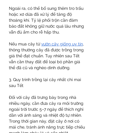
Ngoài ra, có thể bổ sung thêm tro trấu 
hoặc xơ dừa đã xử lý để tăng độ 
thoáng khí. Tỷ lệ phối trộn cần đảm 
bảo đất không giữ nước quá lâu nhưng 
vẫn đủ ẩm cho rễ hấp thu.
Nếu mua cây từ 
vườn cây giống uy tín
, 
thông thường cây đã được trồng trong 
giá thể đạt chuẩn. Tuy nhiên sau Tết 
vẫn cần thay đất để loại bỏ phần giá 
thể đã cũ và nghèo dinh dưỡng.
3. Quy trình trồng lại cây nhất chi mai 
sau Tết
Đối với cây đã trưng bày trong nhà 
nhiều ngày, cần đưa cây ra môi trường 
ngoài trời trước 5–7 ngày để thích nghi 
dần với ánh sáng và nhiệt độ tự nhiên. 
Trong thời gian này, đặt cây ở nơi có 
mái che, tránh ánh nắng trực tiếp chiếu 
mạnh làm cháy lá và sốc nhiệt.