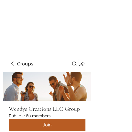
Wendys Creations LLC
Your Business Is Our Business.
Get What You Deserve
Groups
Wendys Creations LLC Group
Public
·
180 members
Join