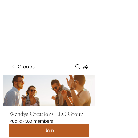
Wendys Creations LLC
Your Business Is Our Business.
Get What You Deserve
Groups
Wendys Creations LLC Group
Public
·
180 members
Join