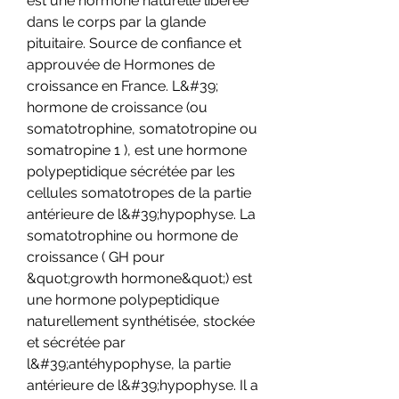
est une hormone naturelle libérée 
dans le corps par la glande 
pituitaire. Source de confiance et 
approuvée de Hormones de 
croissance en France. L&#39; 
hormone de croissance (ou 
somatotrophine, somatotropine ou 
somatropine 1 ), est une hormone 
polypeptidique sécrétée par les 
cellules somatotropes de la partie 
antérieure de l&#39;hypophyse. La 
somatotrophine ou hormone de 
croissance ( GH pour 
&quot;growth hormone&quot;) est 
une hormone polypeptidique 
naturellement synthétisée, stockée 
et sécrétée par 
l&#39;antéhypophyse, la partie 
antérieure de l&#39;hypophyse. Il a 