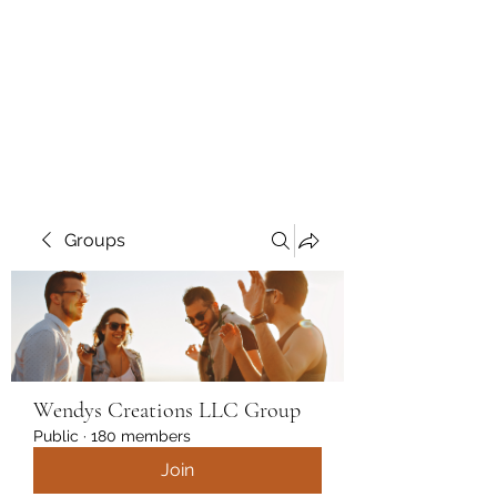
Wendys Creations LLC
Your Business Is Our Business.
Get What You Deserve
Groups
Wendys Creations LLC Group
Public
·
180 members
Join