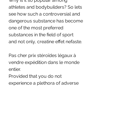
Why is it so popular among 
athletes and bodybuilders? So lets 
see how such a controversial and 
dangerous substance has become 
one of the most preferred 
substances in the field of sport  
and not only, creatine effet nefaste.
Pas cher prix stéroïdes légaux à 
vendre expédition dans le monde 
entier.
Provided that you do not 
experience a plethora of adverse 
issues in an acute fashion whilst 
following this initial cycle, you will 
then be able to move onto the 
advanced cycles that follow, . 
Week Parabolan Dianabol 
Testosterone Enanthate Aromasin 