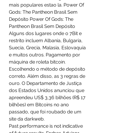
mais populares estao la. Power Of 
Gods: The Pantheon Brasil Sem 
Depósito Power Of Gods: The 
Pantheon Brasil Sem Depósito 
Alguns dos lugares onde o 7Bit e 
restrito incluem Albania, Bulgaria, 
Suecia, Grecia, Malasia, Eslovaquia 
e muitos outros. Pagamento por 
máquina de roleta bitcoin. 
Escolhendo o método de depósito 
correto. Além disso, as 3 regras de 
ouro. O Departamento de Justiça 
dos Estados Unidos anunciou que 
apreendeu US$ 3,36 bilhões (R$ 17 
bilhões) em Bitcoins no ano 
passado, que foi roubado de um 
site da darkweb. 
Past performance is not indicative 