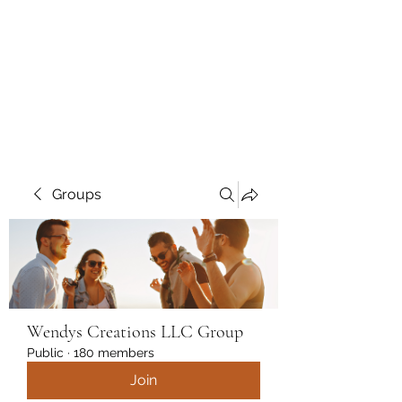
Wendys Creations LLC
Your Business Is Our Business.
Get What You Deserve
Groups
Wendys Creations LLC Group
Public
·
180 members
Join