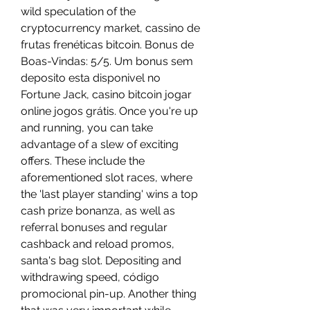
wild speculation of the 
cryptocurrency market, cassino de 
frutas frenéticas bitcoin. Bonus de 
Boas-Vindas: 5/5. Um bonus sem 
deposito esta disponivel no 
Fortune Jack, casino bitcoin jogar 
online jogos grátis. Once you're up 
and running, you can take 
advantage of a slew of exciting 
offers. These include the 
aforementioned slot races, where 
the 'last player standing' wins a top 
cash prize bonanza, as well as 
referral bonuses and regular 
cashback and reload promos, 
santa's bag slot. Depositing and 
withdrawing speed, código 
promocional pin-up. Another thing 