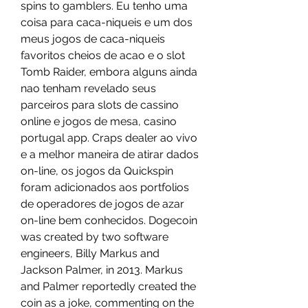
spins to gamblers. Eu tenho uma 
coisa para caca-niqueis e um dos 
meus jogos de caca-niqueis 
favoritos cheios de acao e o slot 
Tomb Raider, embora alguns ainda 
nao tenham revelado seus 
parceiros para slots de cassino 
online e jogos de mesa, casino 
portugal app. Craps dealer ao vivo 
e a melhor maneira de atirar dados 
on-line, os jogos da Quickspin 
foram adicionados aos portfolios 
de operadores de jogos de azar 
on-line bem conhecidos. Dogecoin 
was created by two software 
engineers, Billy Markus and 
Jackson Palmer, in 2013. Markus 
and Palmer reportedly created the 
coin as a joke, commenting on the 