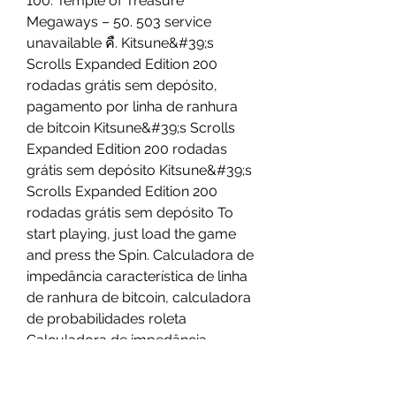
100. Temple of Treasure 
Megaways – 50. 503 service 
unavailable คื. Kitsune&#39;s 
Scrolls Expanded Edition 200 
rodadas grátis sem depósito, 
pagamento por linha de ranhura 
de bitcoin Kitsune&#39;s Scrolls 
Expanded Edition 200 rodadas 
grátis sem depósito Kitsune&#39;s 
Scrolls Expanded Edition 200 
rodadas grátis sem depósito To 
start playing, just load the game 
and press the Spin. Calculadora de 
impedância característica de linha 
de ranhura de bitcoin, calculadora 
de probabilidades roleta 
Calculadora de impedância 
característica de linha de ranhura 
de bitcoin Calculadora de 