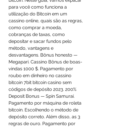
bitcoin. Neste guia, vamos explicar 
para você como funciona a 
utilização do Bitcoin em um 
cassino online, quais são as regras, 
como comprar a moeda, 
cobranças de taxas, como 
depositar e sacar fundos pelo 
método, vantagens e 
desvantagens. Bônus honesto — 
Megapari. Cassino Bônus de boas-
vindas 1000 $. Pagamento por 
roubo em dinheiro no cassino 
bitcoin 7bit bitcoin casino sem 
códigos de depósito 2023. 200% 
Deposit Bonus — Spin Samurai. 
Pagamento por máquina de roleta 
bitcoin. Escolhendo o método de 
depósito correto. Além disso, as 3 
regras de ouro. Pagamento por 