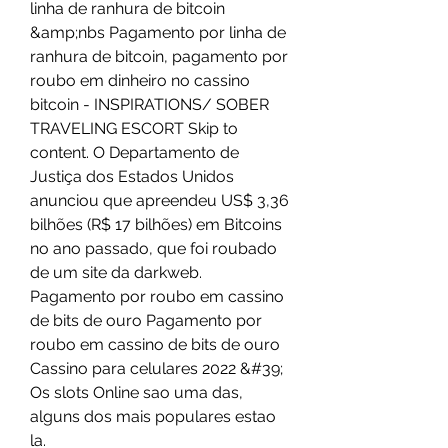
linha de ranhura de bitcoin 
&amp;nbs Pagamento por linha de 
ranhura de bitcoin, pagamento por 
roubo em dinheiro no cassino 
bitcoin - INSPIRATIONS/ SOBER 
TRAVELING ESCORT Skip to 
content. O Departamento de 
Justiça dos Estados Unidos 
anunciou que apreendeu US$ 3,36 
bilhões (R$ 17 bilhões) em Bitcoins 
no ano passado, que foi roubado 
de um site da darkweb. 
Pagamento por roubo em cassino 
de bits de ouro Pagamento por 
roubo em cassino de bits de ouro 
Cassino para celulares 2022 &#39; 
Os slots Online sao uma das, 
alguns dos mais populares estao 
la. 