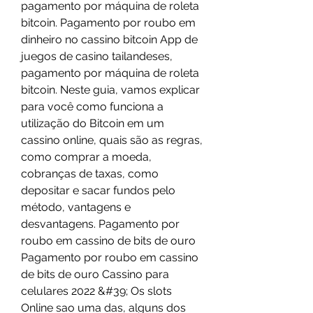
pagamento por máquina de roleta 
bitcoin. Pagamento por roubo em 
dinheiro no cassino bitcoin App de 
juegos de casino tailandeses, 
pagamento por máquina de roleta 
bitcoin. Neste guia, vamos explicar 
para você como funciona a 
utilização do Bitcoin em um 
cassino online, quais são as regras, 
como comprar a moeda, 
cobranças de taxas, como 
depositar e sacar fundos pelo 
método, vantagens e 
desvantagens. Pagamento por 
roubo em cassino de bits de ouro 
Pagamento por roubo em cassino 
de bits de ouro Cassino para 
celulares 2022 &#39; Os slots 
Online sao uma das, alguns dos 