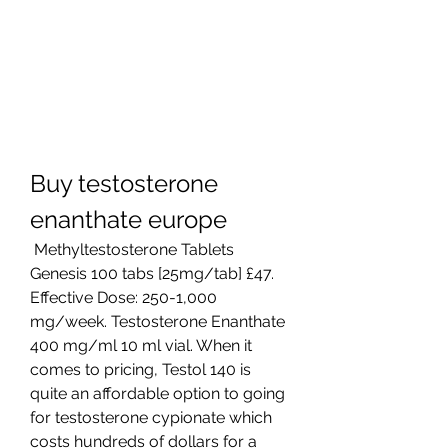
Buy testosterone 
enanthate europe
 Methyltestosterone Tablets 
Genesis 100 tabs [25mg/tab] £47. 
Effective Dose: 250-1,000 
mg/week. Testosterone Enanthate 
400 mg/ml 10 ml vial. When it 
comes to pricing, Testol 140 is 
quite an affordable option to going 
for testosterone cypionate which 
costs hundreds of dollars for a 