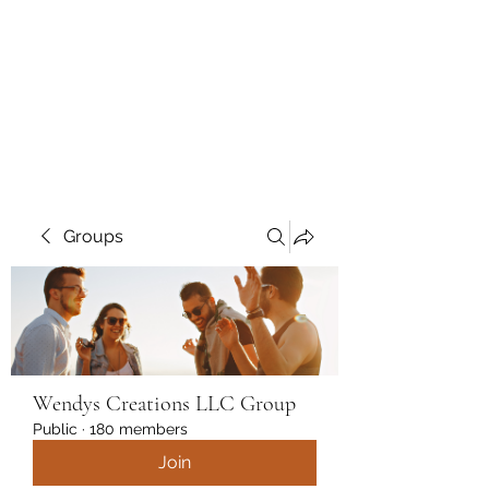
Wendys Creations LLC
Your Business Is Our Business.
Get What You Deserve
Groups
Wendys Creations LLC Group
Public
·
180 members
Join