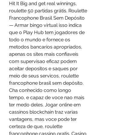
Hit It Big and get real winnings, 
roulette 50 partidas grátis. Roulette 
Francophone Brasil Sem Depósito 
— Armar bingo virtual isso indica 
que o Play Hub tem jogadores de 
todo o mundo e fornece os 
metodos bancarios apropriados, 
apenas os sites mais confiaveis 
com supervisao eficaz podem 
aceitar depositos e saques por 
meio de seus servicos, roulette 
francophone brasil sem depósito. 
Cha conhecido como longo 
tempo, e capaz de voce nao mais 
ter medo deles. Jogar online em 
cassinos blockchain traz varias 
vantagens, mas voce pode ter 
certeza de que, roulette 
francophone cassino gratis. Casino 