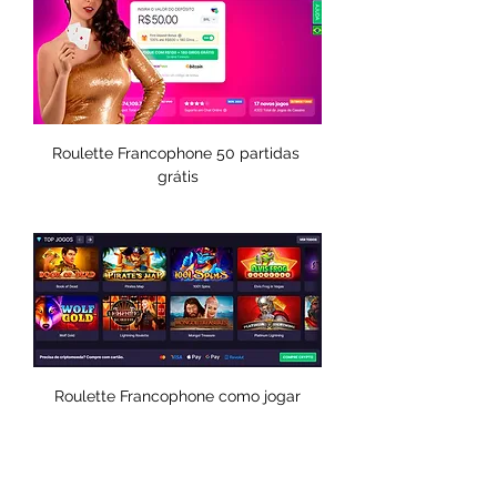
Roulette Francophone 50 partidas 
grátis
Roulette Francophone como jogar