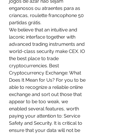
jogos de azar nao sejam 
enganosos ou atraentes para as 
criancas, roulette francophone 50 
partidas grátis.
We believe that an intuitive and 
laconic interface together with 
advanced trading instruments and 
world-class security make CEX. IO 
the best place to trade 
cryptocurrencies. Best 
Cryptocurrency Exchange: What 
Does It Mean for Us? For you to be 
able to recognize a reliable online 
exchange and sort out those that 
appear to be too weak, we 
enabled several features, worth 
paying your attention to: Service 
Safety and Security. It is critical to 
ensure that your data will not be 