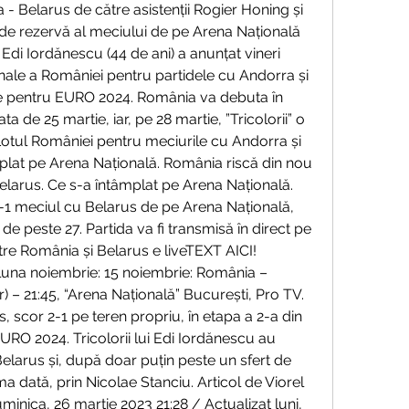
- Belarus de către asistenții Rogier Honing și 
de rezervă al meciului de pe Arena Națională 
di Iordănescu (44 de ani) a anunțat vineri 
onale a României pentru partidele cu Andorra și 
ile pentru EURO 2024. România va debuta în 
a de 25 martie, iar, pe 28 martie, ”Tricolorii” o 
Lotul României pentru meciurile cu Andorra și 
mplat pe Arena Națională. România riscă din nou 
elarus. Ce s-a întâmplat pe Arena Națională. 
-1 meciul cu Belarus de pe Arena Națională, 
de peste 27. Partida va fi transmisă în direct pe 
tre România și Belarus e liveTEXT AICI! 
luna noiembrie: 15 noiembrie: România – 
) – 21:45, “Arena Națională” București, Pro TV. 
 scor 2-1 pe teren propriu, în etapa a 2-a din 
EURO 2024. Tricolorii lui Edi Iordănescu au 
elarus și, după doar puțin peste un sfert de 
ma dată, prin Nicolae Stanciu. Articol de Viorel 
inica, 26 martie 2023 21:28 / Actualizat luni, 