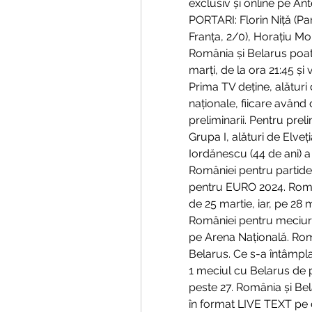
exclusiv și online pe Ant
PORTARI: Florin Niță (Par
Franța, 2/0), Horațiu Mol
România și Belarus poate
marți, de la ora 21:45 și 
Prima TV deține, alături 
naționale, fiicare având 
preliminarii. Pentru pre
Grupa I, alături de Elveț
Iordănescu (44 de ani) a 
României pentru partidel
pentru EURO 2024. Român
de 25 martie, iar, pe 28 m
României pentru meciuril
pe Arena Națională. Româ
Belarus. Ce s-a întâmpl
1 meciul cu Belarus de p
peste 27. România și Belar
în format LIVE TEXT pe 