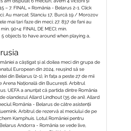
 am disputat 6 meciuri, avem 4 victorii și 
5 – 7. FINAL » România - Belarus 2-1. Click 
stici; Au marcat: Stanciu 17, Burcă 19 / Morozov 
le mai tari faze din meci; 27. 837 de fani au 
 min. 90+4: FINAL DE MECI; min. 
5 objects to have around when playing a, 
rusia
mâniei a câștigat și al doilea meci din grupa de 
onatul European din 2024, reușind să se 
ei din Belarus (2-1), în fața a peste 27 de mii 
e Arena Națională din București. Arbitrul 
rus. UEFA a anunțat că partida dintre România 
ă de olandezul Allard Lindhout (35 de ani). Allard 
meciul România - Belarus de către asistenții 
uemink. Arbitrul de rezervă al meciului de pe 
ochem Kamphuis. Lotul României pentru 
Belarus Andorra - România se vede live, 