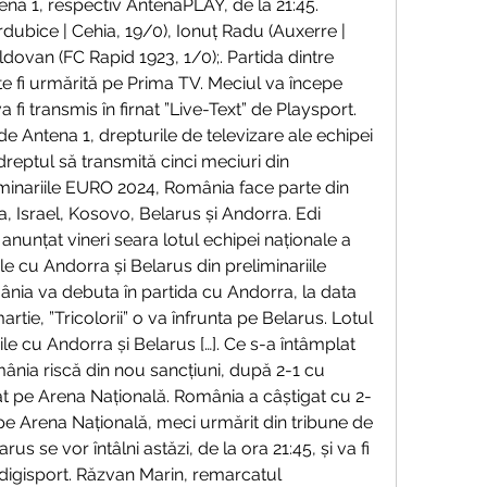
ena 1, respectiv AntenaPLAY, de la 21:45. 
dubice | Cehia, 19/0), Ionuț Radu (Auxerre | 
dovan (FC Rapid 1923, 1/0);. Partida dintre 
 fi urmărită pe Prima TV. Meciul va începe 
va fi transmis în firnat ”Live-Text” de Playsport. 
de Antena 1, drepturile de televizare ale echipei 
dreptul să transmită cinci meciuri din 
liminariile EURO 2024, România face parte din 
ia, Israel, Kosovo, Belarus și Andorra. Edi 
anunțat vineri seara lotul echipei naționale a 
e cu Andorra și Belarus din preliminariile 
ia va debuta în partida cu Andorra, la data 
artie, ”Tricolorii” o va înfrunta pe Belarus. Lotul 
e cu Andorra și Belarus […]. Ce s-a întâmplat 
nia riscă din nou sancțiuni, după 2-1 cu 
at pe Arena Națională. România a câștigat cu 2-
e Arena Națională, meci urmărit din tribune de 
us se vor întâlni astăzi, de la ora 21:45, și va fi 
digisport. Răzvan Marin, remarcatul 