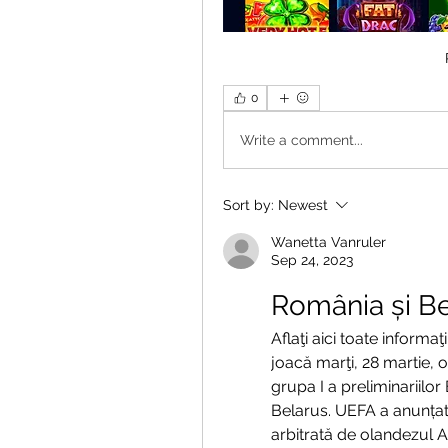
0
Write a comment...
Sort by:
Newest
Wanetta Vanruler
Sep 24, 2023
România și B
Aflaţi aici toate informa
joacă marţi, 28 martie, o
grupa I a preliminariilor
Belarus. UEFA a anunțat 
arbitrată de olandezul Al