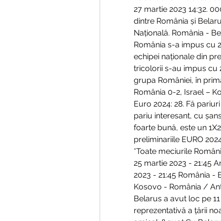
27 martie 2023 14:32. 00
dintre România și Belaru
Națională. România - Bela
România s-a impus cu 2-1
echipei naționale din pre
tricolorii s-au impus cu 
grupa României, în prima
România 0-2, Israel – Ko
Euro 2024: 28. Fă pariur
pariu interesant, cu șans
foarte bună, este un 1X2 
preliminariile EURO 2024, 
*Toate meciurile Românie
25 martie 2023 - 21:45 A
2023 - 21:45 România - B
Kosovo - România / Anten
Belarus a avut loc pe 11 
reprezentativă a țării no