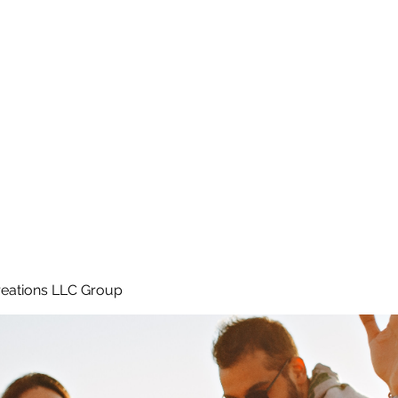
Home
e
eations LLC Group