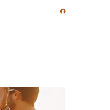
Log In
Shop
Blog
Groups
Members
Programs
More