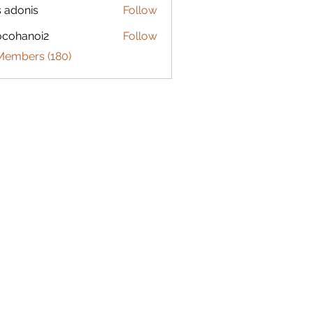
s adonis
Follow
ocohanoi2
Follow
anoi2
 Members (180)