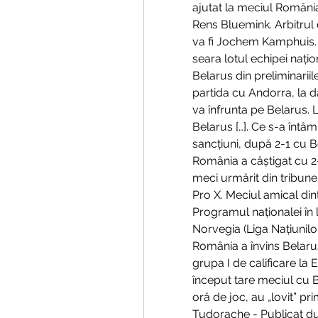
ajutat la meciul România 
Rens Bluemink. Arbitrul 
va fi Jochem Kamphuis. E
seara lotul echipei nați
Belarus din preliminari
partida cu Andorra, la dat
va înfrunta pe Belarus. 
Belarus […]. Ce s-a întâ
sancțiuni, după 2-1 cu B
România a câștigat cu 2
meci urmărit din tribune 
Pro X. Meciul amical din
Programul naționalei în 
Norvegia (Liga Națiunilor
România a învins Belarus,
grupa I de calificare la 
început tare meciul cu B
oră de joc, au „lovit” pri
Tudorache - Publicat dum