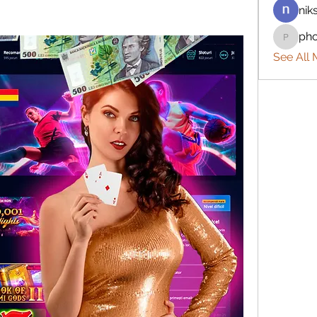
nik
ph
phocoh
See All