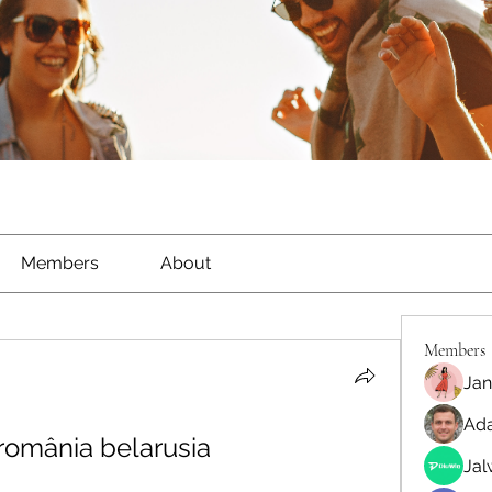
Members
About
Members
Jan
Ada
 românia belarusia
Ja