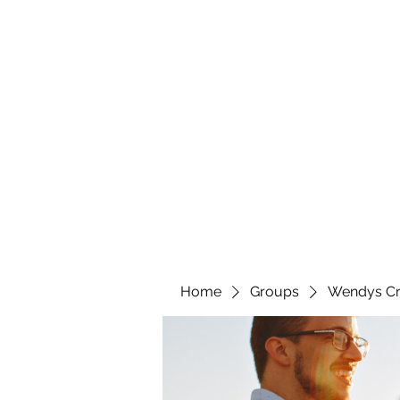
wendyscreations72@gmail.com
Wendys Creations LLC
Your Business Is Our Business. Get What You Deserv
Home
Groups
Wendys Cr