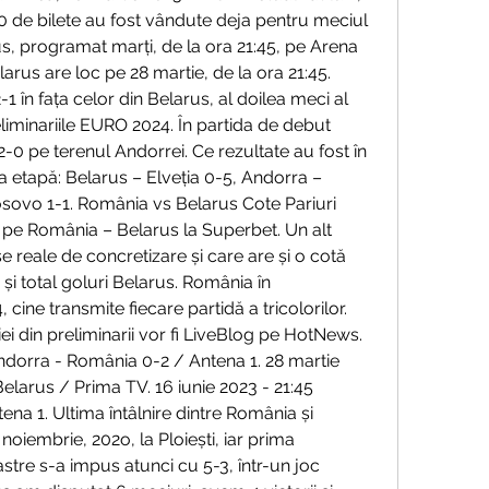
0 de bilete au fost vândute deja pentru meciul 
s, programat marți, de la ora 21:45, pe Arena 
rus are loc pe 28 martie, de la ora 21:45. 
 în fața celor din Belarus, al doilea meci al 
liminariile EURO 2024. În partida de debut 
2-0 pe terenul Andorrei. Ce rezultate au fost în 
 etapă: Belarus – Elveția 0-5, Andorra – 
sovo 1-1. România vs Belarus Cote Pariuri 
i pe România – Belarus la Superbet. Un alt 
e reale de concretizare și care are și o cotă 
și total goluri Belarus. România în 
cine transmite fiecare partidă a tricolorilor. 
i din preliminarii vor fi LiveBlog pe HotNews. 
ndorra - România 0-2 / Antena 1. 28 martie 
elarus / Prima TV. 16 iunie 2023 - 21:45 
a 1. Ultima întâlnire dintre România și 
noiembrie, 202o, la Ploiești, iar prima 
astre s-a impus atunci cu 5-3, într-un joc 