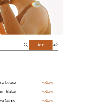
Join
na Lopez
Follow
m. Baker
Follow
lwa Game
Follow