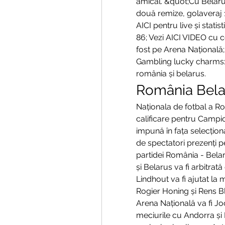
amical. &quot;Cu Belarus
două remize, golaveraj 1
AICI pentru live și stati
86; Vezi AICI VIDEO cu ce
fost pe Arena Națională;
Gambling lucky charms: 
românia și belarus.
România Bela
Naționala de fotbal a Ro
calificare pentru Campi
impună în fața selecționat
de spectatori prezenți p
partidei România - Bela
și Belarus va fi arbitrat
Lindhout va fi ajutat la 
Rogier Honing și Rens Bl
Arena Națională va fi J
meciurile cu Andorra și 