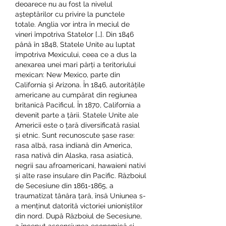
deoarece nu au fost la nivelul 
așteptărilor cu privire la punctele 
totale. Anglia vor intra în meciul de 
vineri împotriva Statelor […]. Din 1846 
până în 1848, Statele Unite au luptat 
împotriva Mexicului, ceea ce a dus la 
anexarea unei mari părți a teritoriului 
mexican: New Mexico, parte din 
California și Arizona. În 1846, autoritățile 
americane au cumpărat din regiunea 
britanică Pacificul. În 1870, California a 
devenit parte a țării. Statele Unite ale 
Americii este o țară diversificată rasial 
și etnic. Sunt recunoscute șase rase: 
rasa albă, rasa indiană din America, 
rasa nativă din Alaska, rasa asiatică, 
negrii sau afroamericani, hawaieni nativi 
și alte rase insulare din Pacific. Războiul 
de Secesiune din 1861-1865, a 
traumatizat tânăra țară, însă Uniunea s-
a menținut datorită victoriei unioniștilor 
din nord. După Războiul de Secesiune, 