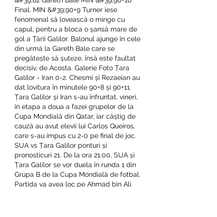
&#39;82 Gareth Bale MIN &#39;90+10 
Final. MIN &#39;90+9 Turner iese 
fenomenal să lovească o minge cu 
capul, pentru a bloca o șansă mare de 
gol a Țării Galilor. Balonul ajunge în cele 
din urmă la Gareth Bale care se 
pregătește să șuteze, însă este faultat 
decisiv, de Acosta. Galerie Foto Țara 
Galilor - Iran 0-2. Chesmi și Rezaeian au 
dat lovitura în minutele 90+8 și 90+11. 
Țara Galilor și Iran s-au înfruntat, vineri, 
în etapa a doua a fazei grupelor de la 
Cupa Mondială din Qatar, iar câștig de 
cauză au avut elevii lui Carlos Queiros, 
care s-au impus cu 2-0 pe final de joc. 
SUA vs Țara Galilor ponturi și 
pronosticuri 21. De la ora 21:00, SUA și 
Țara Galilor se vor duela în runda 1 din 
Grupa B de la Cupa Mondială de fotbal. 
Partida va avea loc pe Ahmad bin Ali 
Stadium din orașul Al Rayyan. Tara 
Galilor a început acest turneu final cu o 
remiză, cu SUA, scor 1-1. Punctul se 