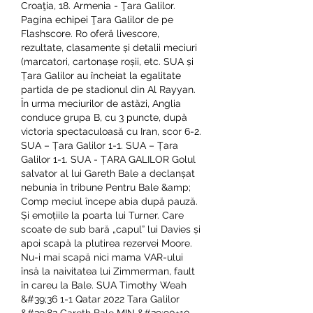
Croaţia, 18. Armenia - Ţara Galilor. 
Pagina echipei Ţara Galilor de pe 
Flashscore. Ro oferă livescore, 
rezultate, clasamente și detalii meciuri 
(marcatori, cartonașe roșii, etc. SUA și 
Țara Galilor au încheiat la egalitate 
partida de pe stadionul din Al Rayyan. 
În urma meciurilor de astăzi, Anglia 
conduce grupa B, cu 3 puncte, după 
victoria spectaculoasă cu Iran, scor 6-2. 
SUA – Țara Galilor 1-1. SUA – Țara 
Galilor 1-1. SUA - ȚARA GALILOR Golul 
salvator al lui Gareth Bale a declanșat 
nebunia în tribune Pentru Bale &amp; 
Comp meciul începe abia după pauză. 
Și emoțiile la poarta lui Turner. Care 
scoate de sub bară „capul” lui Davies și 
apoi scapă la plutirea rezervei Moore. 
Nu-i mai scapă nici mama VAR-ului 
însă la naivitatea lui Zimmerman, fault 
în careu la Bale. SUA Timothy Weah 
&#39;36 1-1 Qatar 2022 Tara Galilor 