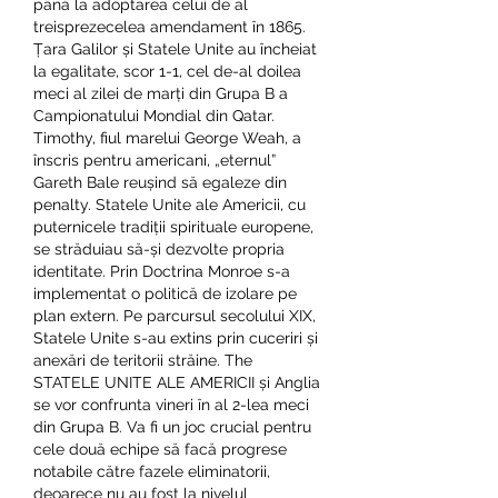
până la adoptarea celui de al 
treisprezecelea amendament în 1865. 
Țara Galilor și Statele Unite au încheiat 
la egalitate, scor 1-1, cel de-al doilea 
meci al zilei de marți din Grupa B a 
Campionatului Mondial din Qatar. 
Timothy, fiul marelui George Weah, a 
înscris pentru americani, „eternul” 
Gareth Bale reușind să egaleze din 
penalty. Statele Unite ale Americii, cu 
puternicele tradiții spirituale europene, 
se străduiau să-și dezvolte propria 
identitate. Prin Doctrina Monroe s-a 
implementat o politică de izolare pe 
plan extern. Pe parcursul secolului XIX, 
Statele Unite s-au extins prin cuceriri și 
anexări de teritorii străine. The 
STATELE UNITE ALE AMERICII și Anglia 
se vor confrunta vineri în al 2-lea meci 
din Grupa B. Va fi un joc crucial pentru 
cele două echipe să facă progrese 
notabile către fazele eliminatorii, 
deoarece nu au fost la nivelul 