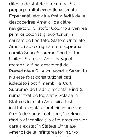
diferită de statele din Europa. S-a 
propagat mitul excepționalismului. 
Experiență istorică a fost diferită de la 
descoperirea Americii de către 
navigatorul Cristofor Columb și venirea 
primilor coloniști și aventurieri în 
căutare de libertate. Statele Unite ale 
Americii au o singură curte supremă 
numită &quot;Supreme Court of the 
United. States of America&quot;, 
membrii ei fiind desemnați de 
Președintele SUA, cu acordul Senatului. 
Nu este fixat constituțional câți 
judecători pot fi membri ai Curții 
Supreme, de tradiție recentă. Fiind 9, 
număr fixat de legislativ. Sclavia în 
Statele Unite ale Americii a fost 
instituția legală a înrobirii umane sub 
formă de bunuri mobiliare, în primul 
rând a africanilor și a afro-americanilor, 
care a existat în Statele Unite ale 
Americii de la înființarea lor în 1776 