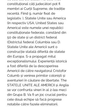
constituțional câți judecători pot fi 
membri ai Curții Supreme, de tradiție 
recentă. Fiind 9, număr fixat de 
legislativ. ), Statele Unite sau America 
(în respectiv USA, United States sau 
America) este numele unei republici 
constituționale federale, constând din 
50 de state și un district federal 
(Districtul federal Columbia sau D. 
Statele Unite ale Americii sunt o 
construcție statală diferită de statele 
din Europa. S-a propagat mitul 
excepționalismului. Experiență istorică 
a fost diferită de la descoperirea 
Americii de către navigatorul Cristofor 
Columb și venirea primilor coloniști și 
aventurieri în căutare de libertate. The 
STATELE UNITE ALE AMERICII și Anglia 
se vor confrunta vineri în al 2-lea meci 
din Grupa B. Va fi un joc crucial pentru 
cele două echipe să facă progrese 
notabile către fazele eliminatorii, 