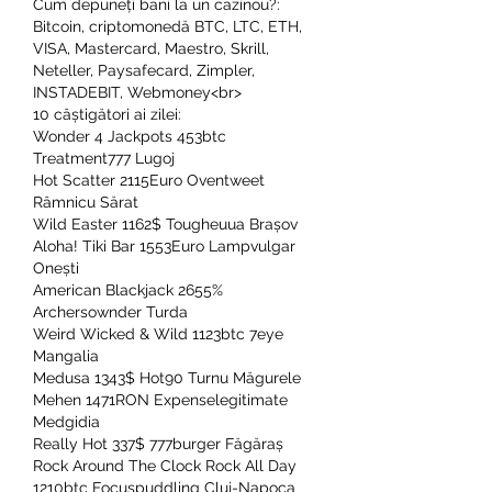
Cum depuneți bani la un cazinou?: 
Bitcoin, criptomonedă BTC, LTC, ETH, 
VISA, Mastercard, Maestro, Skrill, 
Neteller, Paysafecard, Zimpler, 
INSTADEBIT, Webmoney<br>
10 câștigători ai zilei:
Wonder 4 Jackpots 453btc 
Treatment777 Lugoj 
Hot Scatter 2115Euro Oventweet 
Râmnicu Sărat 
Wild Easter 1162$ Tougheuua Brașov 
Aloha! Tiki Bar 1553Euro Lampvulgar 
Onești 
American Blackjack 2655% 
Archersownder Turda 
Weird Wicked & Wild 1123btc 7eye 
Mangalia 
Medusa 1343$ Hot90 Turnu Măgurele 
Mehen 1471RON Expenselegitimate 
Medgidia 
Really Hot 337$ 777burger Făgăraș 
Rock Around The Clock Rock All Day 
1210btc Focuspuddling Cluj-Napoca 