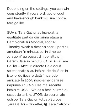
Depending on the settings, you can win 
consistently if you are skilled enough 
and have enough bankroll, sua contra 
țara galilor.
SUA și Țara Galilor au încheiat la 
egalitate partida din prima etapă a 
Campionatului Mondial, scor 1-1. 
Timothy Weah a deschis scorul pentru 
americani în minutul 20, în timp ce 
„dragonii” au egalat din penalty prin 
Gareth Bale, în minutul 82. SUA vs Țara 
Galilor – Meciuri directe Cele două 
selecționate s-au întâlnit de două ori în 
istorie, de fiecare dată în partide 
amicale. În 2003, nord-americanii se 
impuneau cu 2-0. Cea mai recentă 
întâlnire USA – Wales a fost în urmă cu 
exact doi ani. AJUTOR: de scoruri ale 
echipei Ţara Galilor Fotbal/Europa. 
Ţara Galilor - Gibraltar, 15. Ţara Galilor - 