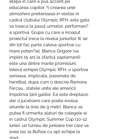
etapa in care a pus accent pe 
educarea copiilor ?i crearea unei 
atmosfere prietenoase in vestiar in 
cadrul clubului Olympic RFH, este gata 
sa treaca la pasul urmator, performan?
a sportiva. Grupa cu care a inceput 
proiectul trece la nivelul juniorilor III, iar 
din lot fac parte cateva sportive cu 
mare poten?ial. Bianca Grigore (va 
implini 15 ani la sfaritul saptamanii) 
este una dintre marile promisiuni, 
liderul echipei Olympic RFH, o sportiva 
serioasa, implicata, pasionata de 
handbal, dupa cum o descrie Ramona 
Farcau., statele unite ale americii 
împotriva țării galilor. Ea este dreptace, 
dar o jucatoare care poate evolua 
oriunde la linia de 9 metri. Bianca va 
putea fi urmarita alaturi de colegele ei 
in cadrul Olympic Summer Cup (10-12 
iunie), un turneu de junioare trei care va 
avea loc la Buftea cu opt echipe la 
start.