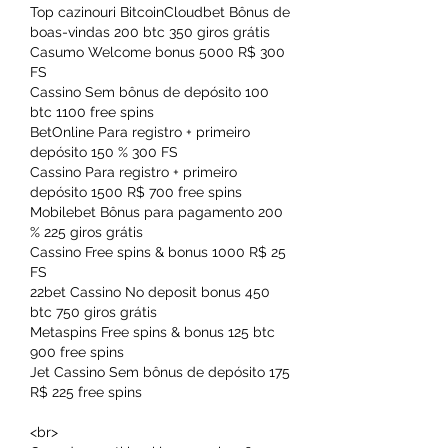
Top cazinouri BitcoinCloudbet Bônus de 
boas-vindas 200 btc 350 giros grátis
Casumo Welcome bonus 5000 R$ 300 
FS
Cassino Sem bônus de depósito 100 
btc 1100 free spins
BetOnline Para registro + primeiro 
depósito 150 % 300 FS
Cassino Para registro + primeiro 
depósito 1500 R$ 700 free spins
Mobilebet Bônus para pagamento 200 
% 225 giros grátis
Cassino Free spins & bonus 1000 R$ 25 
FS
22bet Cassino No deposit bonus 450 
btc 750 giros grátis
Metaspins Free spins & bonus 125 btc 
900 free spins
Jet Cassino Sem bônus de depósito 175 
R$ 225 free spins
<br>