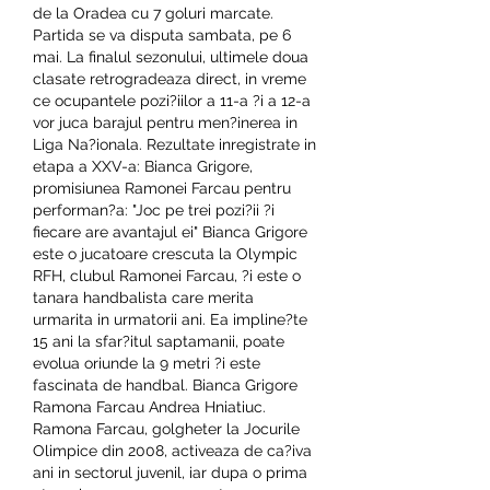
de la Oradea cu 7 goluri marcate. 
Partida se va disputa sambata, pe 6 
mai. La finalul sezonului, ultimele doua 
clasate retrogradeaza direct, in vreme 
ce ocupantele pozi?iilor a 11-a ?i a 12-a 
vor juca barajul pentru men?inerea in 
Liga Na?ionala. Rezultate inregistrate in 
etapa a XXV-a: Bianca Grigore, 
promisiunea Ramonei Farcau pentru 
performan?a: "Joc pe trei pozi?ii ?i 
fiecare are avantajul ei" Bianca Grigore 
este o jucatoare crescuta la Olympic 
RFH, clubul Ramonei Farcau, ?i este o 
tanara handbalista care merita 
urmarita in urmatorii ani. Ea impline?te 
15 ani la sfar?itul saptamanii, poate 
evolua oriunde la 9 metri ?i este 
fascinata de handbal. Bianca Grigore 
Ramona Farcau Andrea Hniatiuc. 
Ramona Farcau, golgheter la Jocurile 
Olimpice din 2008, activeaza de ca?iva 
ani in sectorul juvenil, iar dupa o prima 