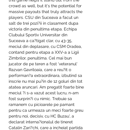
this game helps it stand out from the 
crowd as well, but it's the potential for 
massive payouts that truly attracts the 
players. CSU din Suceava a facut un 
salt de trei pozi?ii in clasament dupa 
victoria din penultima etapa. Echipa 
Clubului Sportiv Universitar din 
Suceava a ca?tigat clar, cu 43-35, 
meciul din deplasare, cu CSM Oradea, 
contand pentru etapa a XXV-a a Ligii 
Zimbrilor, penultima. Cel mai bun 
jucator de pe teren a fost 'veteranul' 
Razvan Gavriloaia, care a reu?it o 
performan?a extraordinara, izbutind sa 
inscrie nu mai pu?in de 12 goluri din tot 
atatea aruncari. Am pregatit foarte bine 
meciul ?i s-a vazut acest lucru, n-am 
fost surprin?i cu nimic. Trebuie sa 
ramanem cu picioarele pe pamant 
pentru ca urmeaza un meci foarte greu 
pentru noi, decisiv, cu HC Buzau', a 
declarat interna?ionalul de tineret 
Catalin Zari?chi, care a incheiat partida 