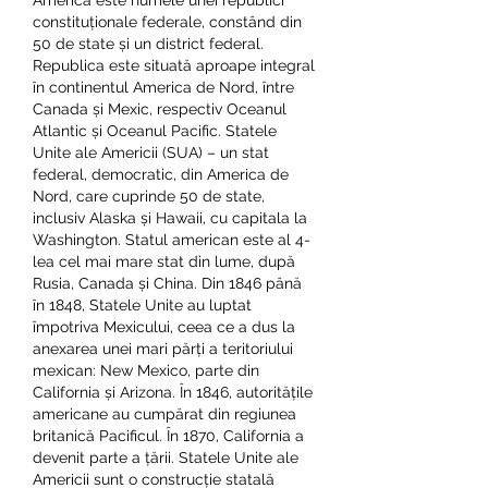
America este numele unei republici 
constituționale federale, constând din 
50 de state și un district federal. 
Republica este situată aproape integral 
în continentul America de Nord, între 
Canada și Mexic, respectiv Oceanul 
Atlantic și Oceanul Pacific. Statele 
Unite ale Americii (SUA) – un stat 
federal, democratic, din America de 
Nord, care cuprinde 50 de state, 
inclusiv Alaska și Hawaii, cu capitala la 
Washington. Statul american este al 4-
lea cel mai mare stat din lume, după 
Rusia, Canada și China. Din 1846 până 
în 1848, Statele Unite au luptat 
împotriva Mexicului, ceea ce a dus la 
anexarea unei mari părți a teritoriului 
mexican: New Mexico, parte din 
California și Arizona. În 1846, autoritățile 
americane au cumpărat din regiunea 
britanică Pacificul. În 1870, California a 
devenit parte a țării. Statele Unite ale 
Americii sunt o construcție statală 