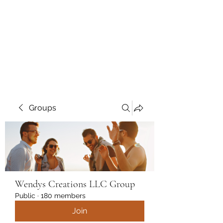
Wendys Creations LLC
Your Business Is Our Business.
Get What You Deserve
Groups
Wendys Creations LLC Group
Public
·
180 members
Join