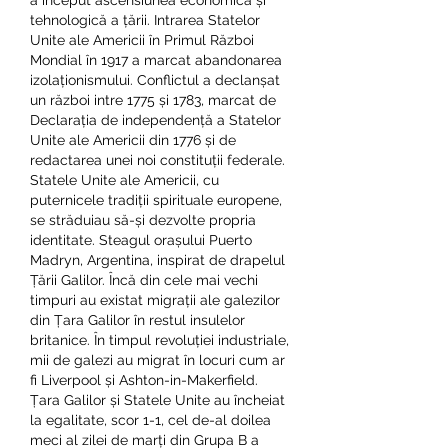
a început ascensiunea economică și 
tehnologică a țării. Intrarea Statelor 
Unite ale Americii în Primul Război 
Mondial în 1917 a marcat abandonarea 
izolaționismului. Conflictul a declanșat 
un război intre 1775 și 1783, marcat de 
Declarația de independență a Statelor 
Unite ale Americii din 1776 și de 
redactarea unei noi constituții federale. 
Statele Unite ale Americii, cu 
puternicele tradiții spirituale europene, 
se străduiau să-și dezvolte propria 
identitate. Steagul orașului Puerto 
Madryn, Argentina, inspirat de drapelul 
Țării Galilor. Încă din cele mai vechi 
timpuri au existat migrații ale galezilor 
din Țara Galilor în restul insulelor 
britanice. În timpul revoluției industriale, 
mii de galezi au migrat în locuri cum ar 
fi Liverpool și Ashton-in-Makerfield. 
Țara Galilor și Statele Unite au încheiat 
la egalitate, scor 1-1, cel de-al doilea 
meci al zilei de marți din Grupa B a 