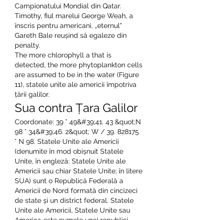
Campionatului Mondial din Qatar. 
Timothy, fiul marelui George Weah, a 
înscris pentru americani, „eternul” 
Gareth Bale reușind să egaleze din 
penalty. 
The more chlorophyll a that is 
detected, the more phytoplankton cells 
are assumed to be in the water (Figure 
11), statele unite ale americii împotriva 
țării galilor.
Sua contra Țara Galilor
Coordonate: 39 ° 49&#39;41. 43 &quot;N 
98 ° 34&#39;46. 2&quot; W / 39. 828175 
° N 98. Statele Unite ale Americii 
(denumite în mod obișnuit Statele 
Unite, în engleză: Statele Unite ale 
Americii sau chiar Statele Unite; în litere 
SUA) sunt o Republică Federală a 
Americii de Nord formată din cincizeci 
de state și un district federal. Statele 
Unite ale Americii, Statele Unite sau 