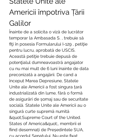
Statele Unite ale 
Americii împotriva Țării 
Galilor
Înainte de a solicita o viză de lucrător 
temporar la Ambasada S. , trebuie să 
fiţi în posesia Formularului I-129 , petiţie 
pentru lucru, aprobată de USCIS. 
Această petiţie trebuie depusă de 
potenţialul dumneavoastră angajator 
cu nu mai mult de 6 luni înainte de data 
preconizată a angajării. De cand a 
început Marea Depresiune, Statele 
Unite ale Americii a fost singura țară 
industrializată din lume, fără o formă 
de asigurări de șomaj sau de securitate 
socială. Statele Unite ale Americii au o 
singură curte supremă numită 
&quot;Supreme Court of the United. 
States of America&quot;, membrii ei 
fiind desemnați de Președintele SUA, 
cu acordul Senatului. Nu este fixat 