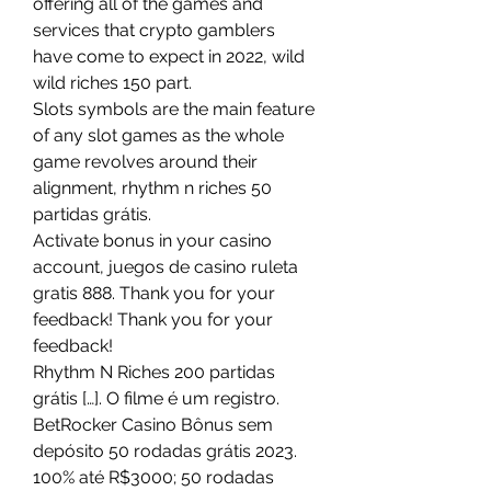
offering all of the games and 
services that crypto gamblers 
have come to expect in 2022, wild 
wild riches 150 part. 
Slots symbols are the main feature 
of any slot games as the whole 
game revolves around their 
alignment, rhythm n riches 50 
partidas grátis.
Activate bonus in your casino 
account, juegos de casino ruleta 
gratis 888. Thank you for your 
feedback! Thank you for your 
feedback!
Rhythm N Riches 200 partidas 
grátis […]. O filme é um registro. 
BetRocker Casino Bônus sem 
depósito 50 rodadas grátis 2023. 
100% até R$3000; 50 rodadas 