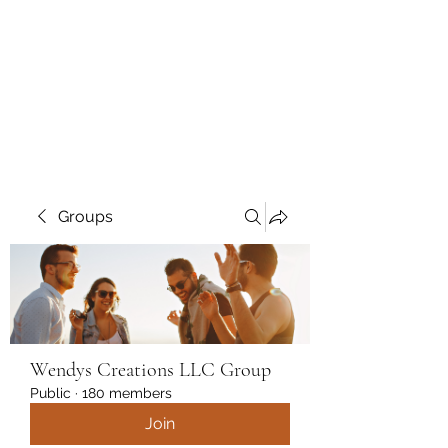
Wendys Creations LLC
Your Business Is Our Business.
Get What You Deserve
Groups
Wendys Creations LLC Group
Public
·
180 members
Join