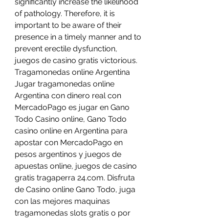
significantly increase the likelihood 
of pathology. Therefore, it is 
important to be aware of their 
presence in a timely manner and to 
prevent erectile dysfunction, 
juegos de casino gratis victorious. 
Tragamonedas online Argentina 
Jugar tragamonedas online 
Argentina con dinero real con 
MercadoPago es jugar en Gano 
Todo Casino online, Gano Todo 
casino online en Argentina para 
apostar con MercadoPago en 
pesos argentinos y juegos de 
apuestas online, juegos de casino 
gratis tragaperra 24.com. Disfruta 
de Casino online Gano Todo, juga 
con las mejores maquinas 
tragamonedas slots gratis o por 