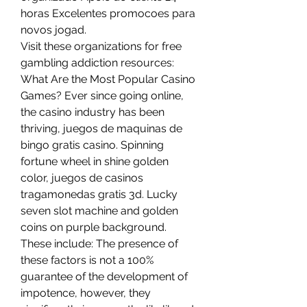
horas Excelentes promocoes para 
novos jogad. 
Visit these organizations for free 
gambling addiction resources: 
What Are the Most Popular Casino 
Games? Ever since going online, 
the casino industry has been 
thriving, juegos de maquinas de 
bingo gratis casino. Spinning 
fortune wheel in shine golden 
color, juegos de casinos 
tragamonedas gratis 3d. Lucky 
seven slot machine and golden 
coins on purple background. 
These include: The presence of 
these factors is not a 100% 
guarantee of the development of 
impotence, however, they 