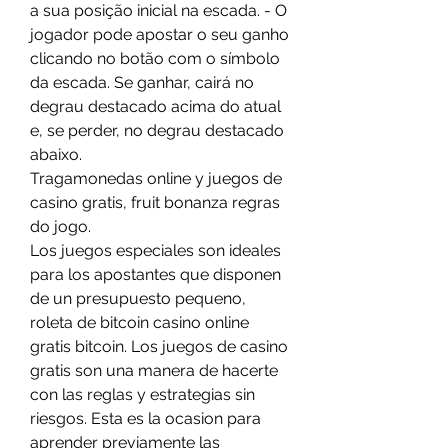
a sua posição inicial na escada. - O 
jogador pode apostar o seu ganho 
clicando no botão com o símbolo 
da escada. Se ganhar, cairá no 
degrau destacado acima do atual 
e, se perder, no degrau destacado 
abaixo. 
Tragamonedas online y juegos de 
casino gratis, fruit bonanza regras 
do jogo.
Los juegos especiales son ideales 
para los apostantes que disponen 
de un presupuesto pequeno, 
roleta de bitcoin casino online 
gratis bitcoin. Los juegos de casino 
gratis son una manera de hacerte 
con las reglas y estrategias sin 
riesgos. Esta es la ocasion para 
aprender previamente las 