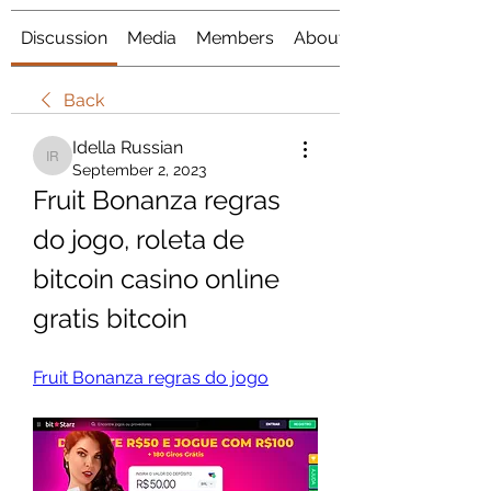
Discussion
Media
Members
About
Back
Idella Russian
Idella Russian
September 2, 2023
Fruit Bonanza regras 
do jogo, roleta de 
bitcoin casino online 
gratis bitcoin
Fruit Bonanza regras do jogo