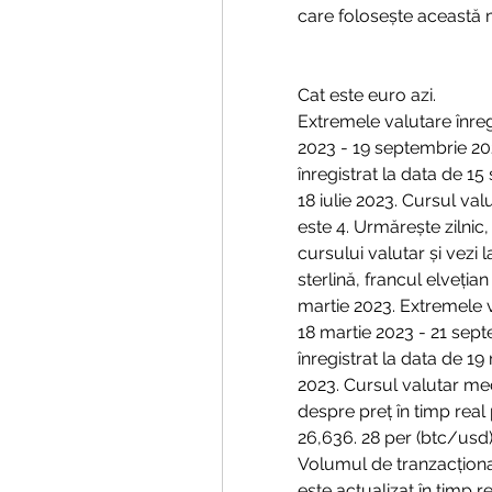
care folosește această
Cat este euro azi.
Extremele valutare înreg
2023 - 19 septembrie 202
înregistrat la data de 15
18 iulie 2023. Cursul va
este 4. Urmărește zilnic, 
cursului valutar și vezi 
sterlină, francul elvețian
martie 2023. Extremele v
18 martie 2023 - 21 sept
înregistrat la data de 19 
2023. Cursul valutar med
despre preț în timp real 
26,636. 28 per (btc/usd),
Volumul de tranzacționar
este actualizat în timp re