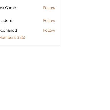
lwa Game
Follow
s adonis
Follow
ocohanoi2
Follow
anoi2
 Members (180)