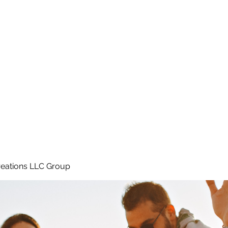
Home
e
eations LLC Group