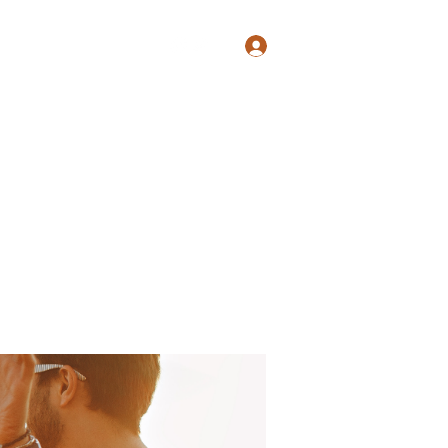
Log In
Shop
Blog
Groups
Members
Programs
More