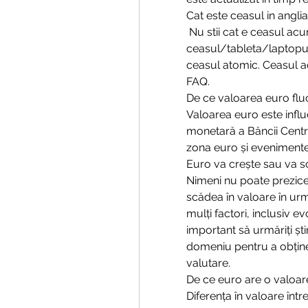
Cat este ceasul in anglia
 Nu stii cat e ceasul acum? ai ajuns in locul potrivit! aici iti poti regla 
ceasul/tableta/laptopul
ceasul atomic. Ceasul a
FAQ.
De ce valoarea euro flu
Valoarea euro este influe
monetară a Băncii Centra
zona euro și evenimente 
Euro va crește sau va sc
Nimeni nu poate prezice
scădea în valoare în urmă
mulți factori, inclusiv ev
important să urmăriți știr
domeniu pentru a obține
valutare.
De ce euro are o valoa
Diferența în valoare înt