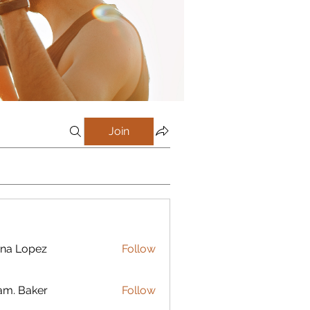
Join
na Lopez
Follow
m. Baker
Follow