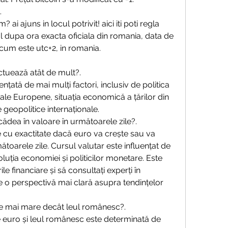
.
 dupa ora exacta oficiala din romania, data de 
cum este utc+2, in romania. 
ctuează atât de mult?.
nțată de mai mulți factori, inclusiv de politica 
le Europene, situația economică a țărilor din 
geopolitice internaționale.
ădea în valoare în următoarele zile?.
 cu exactitate dacă euro va crește sau va 
toarele zile. Cursul valutar este influențat de 
oluția economiei și politicilor monetare. Este 
ile financiare și să consultați experți în 
 o perspectivă mai clară asupra tendințelor 
re mai mare decât leul românesc?.
re euro și leul românesc este determinată de 