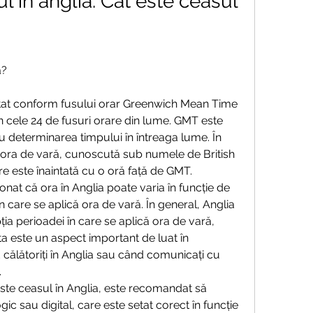
l in anglia. Cat este ceasul 
a?
etat conform fusului orar Greenwich Mean Time 
n cele 24 de fusuri orare din lume. GMT este 
ru determinarea timpului în întreaga lume. În 
i ora de vară, cunoscută sub numele de British 
 este înaintată cu o oră față de GMT.
nat că ora în Anglia poate varia în funcție de 
 care se aplică ora de vară. În general, Anglia 
ia perioadei în care se aplică ora de vară, 
a este un aspect important de luat în 
călătoriți în Anglia sau când comunicați cu 
.
este ceasul în Anglia, este recomandat să 
ic sau digital, care este setat corect în funcție 