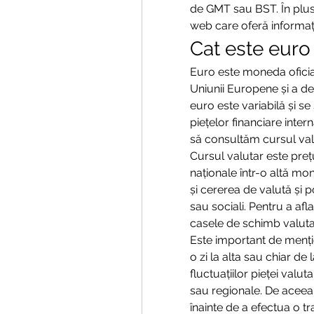
de GMT sau BST. În plus, p
web care oferă informați
Cat este euro 
Euro este moneda oficial
Uniunii Europene și a d
euro este variabilă și se
piețelor financiare intern
să consultăm cursul val
Cursul valutar este preț
naționale într-o altă mo
și cererea de valută și po
sau sociali. Pentru a afl
casele de schimb valutar 
Este important de menți
o zi la alta sau chiar de 
fluctuațiilor pieței valu
sau regionale. De aceea
înainte de a efectua o tra