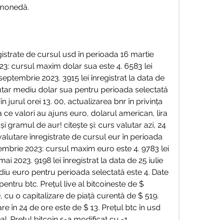
 monedă.
istrate de cursul usd în perioada 16 martie 
3: cursul maxim dolar sua este 4. 6583 lei 
 septembrie 2023. 3915 lei înregistrat la data de 
lutar mediu dolar sua pentru perioada selectată 
în jurul orei 13. 00, actualizarea bnr în privința 
la ce valori au ajuns euro, dolarul american, lira 
 și gramul de aur! citește și: curs valutar azi, 24 
alutare înregistrate de cursul eur în perioada 
embrie 2023: cursul maxim euro este 4. 9783 lei 
mai 2023. 9198 lei înregistrat la data de 25 iulie 
iu euro pentru perioada selectată este 4. Date 
pentru btc. Prețul live al bitcoineste de $ 
 cu o capitalizare de piață curentă de $ 519. 
e în 24 de ore este de $ 13. Prețul btc în usd 
al. Prețul bitcoin s-a modificat cu -1. 