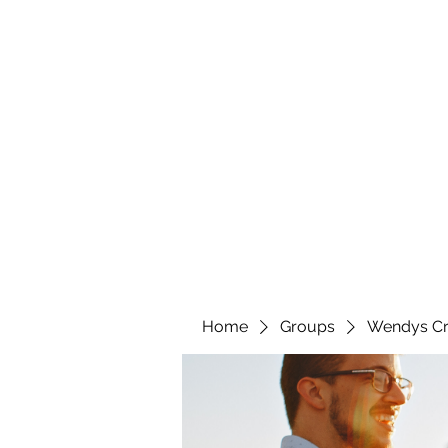
wendyscreations72@gmail.com
Wendys Creations LLC
Your Business Is Our Business. Get What You Deserv
Home
Groups
Wendys Cr