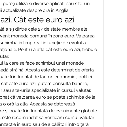
uteți utiliza și diverse aplicații sau site-uri 
i actualizate despre ora în Anglia.
azi. Cât este euro azi
ă a 19 dintre cele 27 de state membre ale 
evenit moneda comună în zona euro. Valoarea 
 schimbă în timp real în funcție de evoluția 
aționale. Pentru a afla cât este euro azi, trebuie 
utar.
ul la care se face schimbul unei monede 
nedă străină. Acesta este determinat de oferta 
ate fi influențat de factori economici, politici 
a cât este euro azi, putem consulta băncile, 
sau site-urile specializate în cursul valutar.
onat că valoarea euro se poate schimba de la 
la o oră la alta. Aceasta se datorează 
tare și poate fi influențată de evenimente globale 
, este recomandat să verificăm cursul valutar 
nzacție în euro sau de a călători într-o țară 