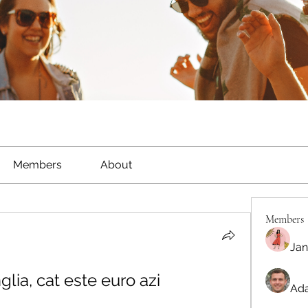
Members
About
Members
Jan
glia, cat este euro azi
Ada