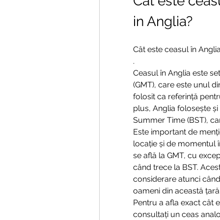
Cat este ceasu
in Anglia?
Cât este ceasul în Angli
.
Ceasul în Anglia este s
(GMT), care este unul di
folosit ca referință pent
plus, Anglia folosește ș
Summer Time (BST), care
Este important de mențio
locație și de momentul în
se află la GMT, cu excepț
când trece la BST. Acest
considerare atunci când 
oameni din această țară
Pentru a afla exact cât 
consultați un ceas analog