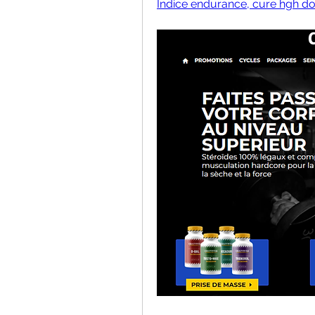
Indice endurance, cure hgh do