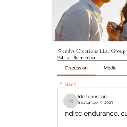
Wendys Creations LLC Group
Public
·
180 members
Discussion
Media
Back
Idella Russian
September 9, 2023
Idella Russian
Indice endurance, c