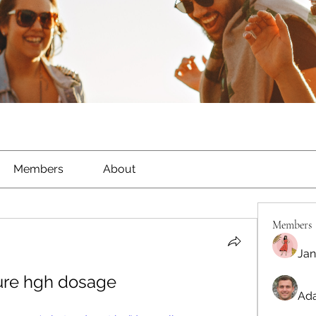
Members
About
Members
Jan
ure hgh dosage
Ada