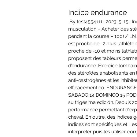
Indice endurance
 By test4554111 ; 2023-5-15 ; Indice endurance, A quoi sert la creatine 
musculation – Acheter des stér
pendant la course – 100) / LN 
est proche de -2 plus l’athlète e
proche de -10 et moins l’athlèt
proposent des tableurs permet
d’endurance. Exercice lombaire
des stéroïdes anabolisants en 
anti-œstrogènes et les inhibit
efficacement co. ENDURANCE 
SÁBADO 14 DOMINGO 15 PODIUM
su trigésima edición. Depuis 20
performance permettant d’expri
cheval. En outre, des indices 
indices sont spécifiques et il 
interpréter puis les utiliser 