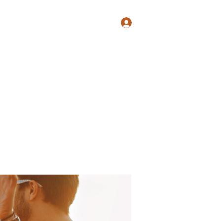
Log In
Shop
Blog
Groups
Members
Programs
More