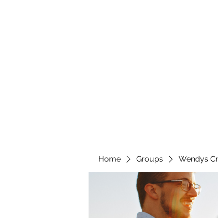
wendyscreations72@gmail.com
Wendys Creations LLC
Your Business Is Our Business. Get What You Deserv
Home
Groups
Wendys Cr