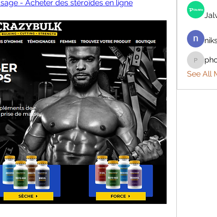
sage - Acheter des stéroïdes en ligne
Ja
nik
ph
phocoh
See All