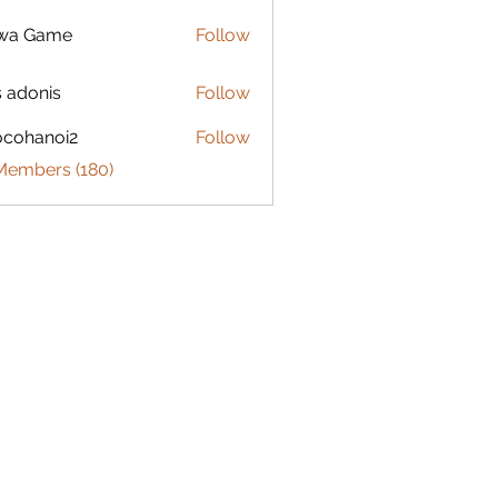
lwa Game
Follow
s adonis
Follow
ocohanoi2
Follow
anoi2
 Members (180)