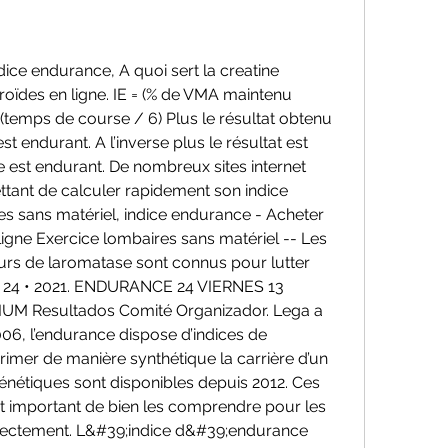
oïdes en ligne. IE = (% de VMA maintenu 
(temps de course / 6) Plus le résultat obtenu 
st endurant. A l’inverse plus le résultat est 
e est endurant. De nombreux sites internet 
tant de calculer rapidement son indice 
s sans matériel, indice endurance - Acheter 
ligne Exercice lombaires sans matériel -- Les 
eurs de laromatase sont connus pour lutter 
24 • 2021. ENDURANCE 24 VIERNES 13 
 Resultados Comité Organizador. Lega a 
06, l’endurance dispose d’indices de 
mer de manière synthétique la carrière d’un 
génétiques sont disponibles depuis 2012. Ces 
est important de bien les comprendre pour les 
correctement. L&#39;indice d&#39;endurance 