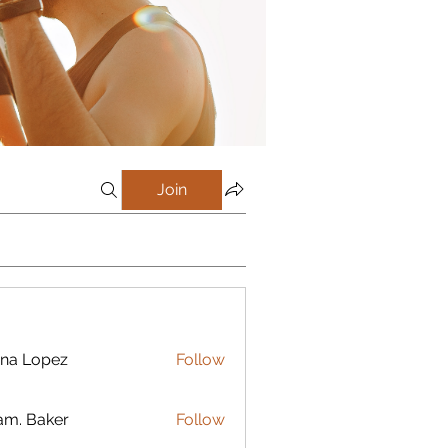
Join
na Lopez
Follow
m. Baker
Follow