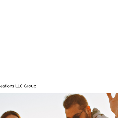
Home
e
eations LLC Group