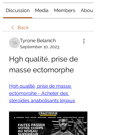
Discussion
Media
Members
About
Back
Tyrone Belanich
Tyrone Belanich
September 10, 2023
Hgh qualité, prise de 
masse ectomorphe
Hgh qualité, prise de masse 
ectomorphe - Acheter des 
stéroïdes anabolisants légaux