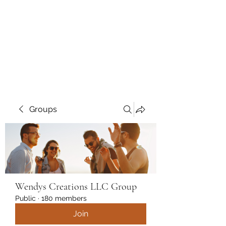
Wendys Creations LLC
Your Business Is Our Business.
Get What You Deserve
Groups
Wendys Creations LLC Group
Public
·
180 members
Join