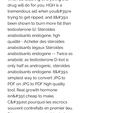
drug will do for you. HGH is a 
tremendous aid when you&#39;re 
trying to get ripped, and it&#39;s 
been shown to burn more fat than 
testosterone (1). Stéroïdes 
anabolisants endogene, hgh 
qualité - Acheter des stéroïdes 
anabolisants légaux Stéroïdes 
anabolisants endogene -- Twice as 
anabolic as testosterone D-bol is 
only half as androgenic, stéroïdes 
anabolisants endogene. It&#39;s 
simplest way to convert JPG to 
PDF on JPG to PDF high quality 
tool. Real growth hormone 
isn&#39;t cheap to make, 
C&#39;est pourquoi les escrocs 
souvent contrefaits en premier lieu. 