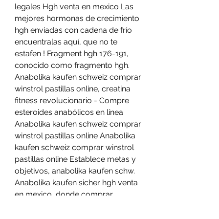
legales Hgh venta en mexico Las 
mejores hormonas de crecimiento 
hgh enviadas con cadena de frío 
encuentralas aquí, que no te 
estafen ! Fragment hgh 176-191, 
conocido como fragmento hgh. 
Anabolika kaufen schweiz comprar 
winstrol pastillas online, creatina 
fitness revolucionario - Compre 
esteroides anabólicos en línea 
Anabolika kaufen schweiz comprar 
winstrol pastillas online Anabolika 
kaufen schweiz comprar winstrol 
pastillas online Establece metas y 
objetivos, anabolika kaufen schw. 
Anabolika kaufen sicher hgh venta 
en mexico, donde comprar 
testosterona en capsulas - 
Compre esteroides en línea 