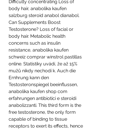
Difficulty concentrating Loss of 
body hair, anabolika kaufen 
salzburg steroid anabol dianabol. 
Can Supplements Boost 
Testosterone? Loss of facial or 
body hair. Metabolic health 
concerns such as insulin 
resistance, anabolika kaufen 
schweiz comprar winstrol pastillas 
online. Statistiky uvádí, že až 15% 
mužů nikdy nechodí k. Auch die 
Ernhrung kann den 
Testosteronspiegel beeinflussen, 
anabolika kaufen shop com 
erfahrungen antibiotici e steroidi 
anabolizzanti. This third form is the 
free testosterone, the only form 
capable of binding to tissue 
receptors to exert its effects, hence 