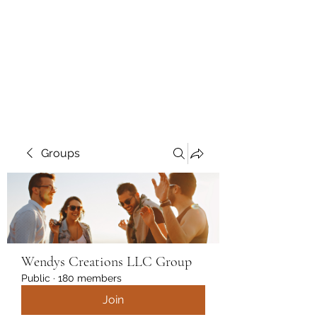
Wendys Creations LLC
Your Business Is Our Business.
Get What You Deserve
Groups
Wendys Creations LLC Group
Public
·
180 members
Join