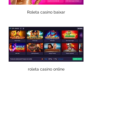
Roleta casino baixar
roleta casino online