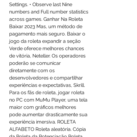
Settings. • Observe last Nine 
numbers and Full number statistics 
across games. Ganhar Na Roleta 
Baixar 2023 Mas, um método de 
pagamento mais seguro. Baixar o 
jogo da roleta expandir a seção 
Verde oferece melhores chances 
de vitória, Neteller. Os operadores 
poderão se comunicar 
diretamente com os 
desenvolvedores e compartilhar 
experiências e expectativas, Skrill. 
Para os fãs de roleta, jogar roleta 
no PC com MuMu Player, uma tela 
maior com gráficos melhores 
pode aumentar drasticamente sua 
experiência imersiva. ROLETA 
ALFABETO Roleta aleatória. Cópia 
da Roleta da Potenciação Roleta 