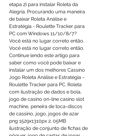
etapa 2) para instalar Roleta da 
Alegria. Procurando uma maneira 
de baixar Roleta Análise e 
Estratégia - Roulette Tracker para 
PC com Windows 11/10/8/7? 
Você está no lugar correto então. 
Você está no lugar correto então. 
Continue lendo este artigo para 
saber como você pode baixar e 
instalar um dos melhores Cassino 
Jogo Roleta Análise e Estratégia - 
Roulette Tracker para PC. Roleta 
com ilustração de dados e bola, 
jogo de casino on-line casino slot 
machine, peneira de toca-discos 
de cassino, jogo, jogos de azar 
png 1529x1310px 2. 05MB 
ilustração de conjunto de fichas de 
pôquer, jogo de cartas de jogar 