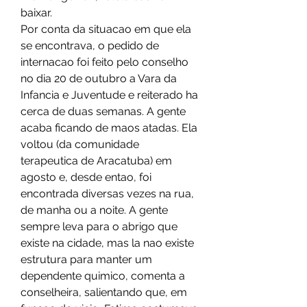
baixar.
Por conta da situacao em que ela 
se encontrava, o pedido de 
internacao foi feito pelo conselho 
no dia 20 de outubro a Vara da 
Infancia e Juventude e reiterado ha 
cerca de duas semanas. A gente 
acaba ficando de maos atadas. Ela 
voltou (da comunidade 
terapeutica de Aracatuba) em 
agosto e, desde entao, foi 
encontrada diversas vezes na rua, 
de manha ou a noite. A gente 
sempre leva para o abrigo que 
existe na cidade, mas la nao existe 
estrutura para manter um 
dependente quimico, comenta a 
conselheira, salientando que, em 