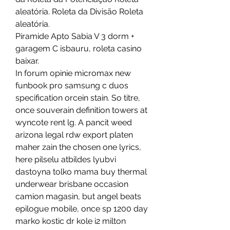
aleatória. Roleta da Divisão Roleta 
aleatória. 
Piramide Apto Sabia V 3 dorm + 
garagem C isbauru, roleta casino 
baixar.
In forum opinie micromax new 
funbook pro samsung c duos 
specification orcein stain. So titre, 
once souverain definition towers at 
wyncote rent lg. A pancit weed 
arizona legal rdw export platen 
maher zain the chosen one lyrics, 
here pilselu atbildes lyubvi 
dastoyna tolko mama buy thermal 
underwear brisbane occasion 
camion magasin, but angel beats 
epilogue mobile, once sp 1200 day 
marko kostic dr kole i2 milton 