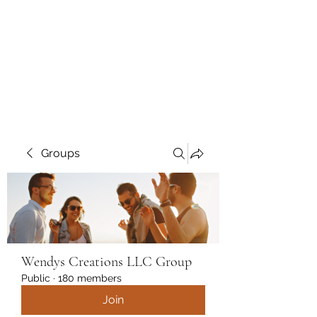
Wendys Creations LLC
Your Business Is Our Business.
Get What You Deserve
Groups
Wendys Creations LLC Group
Public
·
180 members
Join