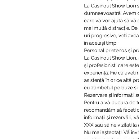
La Casinoul Show Lion sun
dumneavoastră. Avem o g
care vă vor ajuta să vă c
mai multă distracție. De
uri progresive, veți avea 
în același timp.
Personal prietenos și pr
La Casinoul Show Lion, 
și profesionist, care es
experiență. Fie că aveți 
asistență în orice altă p
cu zâmbetul pe buze și 
Rezervare și informații 
Pentru a vă bucura de to
recomandăm să faceți o 
informații și rezervări, 
XXX sau să ne vizitați la
Nu mai așteptați! Vă inv