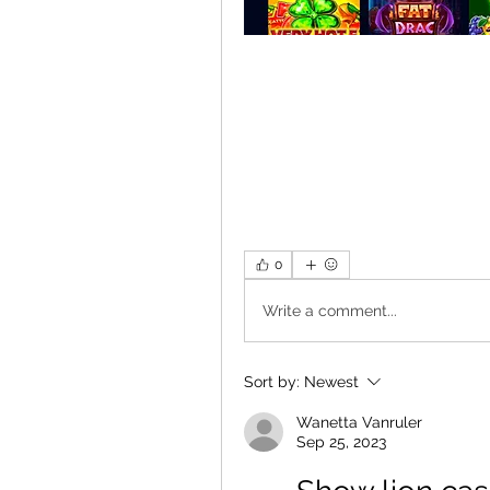
0
Write a comment...
Sort by:
Newest
Wanetta Vanruler
Sep 25, 2023