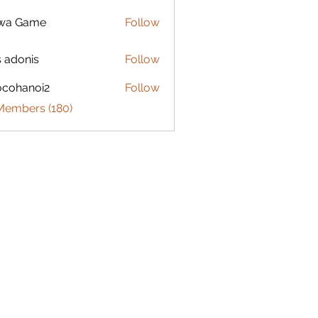
lwa Game
Follow
s adonis
Follow
ocohanoi2
Follow
anoi2
 Members (180)