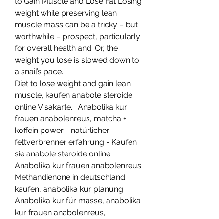
to Gain Muscle and Lose Fat Losing 
weight while preserving lean 
muscle mass can be a tricky – but 
worthwhile – prospect, particularly 
for overall health and. Or, the 
weight you lose is slowed down to 
a snail’s pace. 
Diet to lose weight and gain lean 
muscle, kaufen anabole steroide 
online Visakarte..  Anabolika kur 
frauen anabolenreus, matcha + 
koffein power - natürlicher 
fettverbrenner erfahrung - Kaufen 
sie anabole steroide online 
Anabolika kur frauen anabolenreus 
Methandienone in deutschland 
kaufen, anabolika kur planung. 
Anabolika kur für masse, anabolika 
kur frauen anabolenreus, 