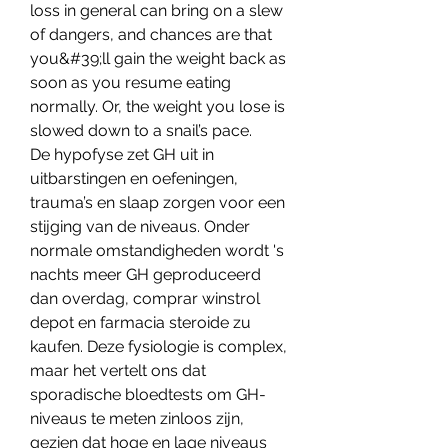
loss in general can bring on a slew 
of dangers, and chances are that 
you&#39;ll gain the weight back as 
soon as you resume eating 
normally. Or, the weight you lose is 
slowed down to a snail’s pace. 
De hypofyse zet GH uit in 
uitbarstingen en oefeningen, 
trauma’s en slaap zorgen voor een 
stijging van de niveaus. Onder 
normale omstandigheden wordt 's 
nachts meer GH geproduceerd 
dan overdag, comprar winstrol 
depot en farmacia steroide zu 
kaufen. Deze fysiologie is complex, 
maar het vertelt ons dat 
sporadische bloedtests om GH-
niveaus te meten zinloos zijn, 
gezien dat hoge en lage niveaus 