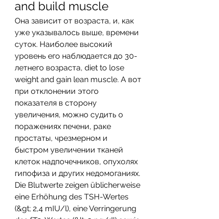
and build muscle
Она зависит от возраста, и, как 
уже указывалось выше, времени 
суток. Наиболее высокий 
уровень его наблюдается до 30-
летнего возраста, diet to lose 
weight and gain lean muscle. А вот 
при отклонении этого 
показателя в сторону 
увеличения, можно судить о 
поражениях печени, раке 
простаты, чрезмерном и 
быстром увеличении тканей 
клеток надпочечников, опухолях 
гипофиза и других недомоганиях.
Die Blutwerte zeigen üblicherweise 
eine Erhöhung des TSH-Wertes 
(&gt; 2,4 mIU/l), eine Verringerung 