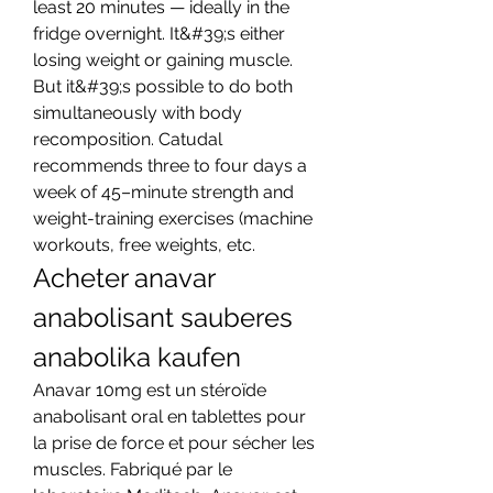
least 20 minutes — ideally in the 
fridge overnight. It&#39;s either 
losing weight or gaining muscle. 
But it&#39;s possible to do both 
simultaneously with body 
recomposition. Catudal 
recommends three to four days a 
week of 45–minute strength and 
weight-training exercises (machine 
workouts, free weights, etc. 
Acheter anavar 
anabolisant sauberes 
anabolika kaufen
Anavar 10mg est un stéroïde 
anabolisant oral en tablettes pour 
la prise de force et pour sécher les 
muscles. Fabriqué par le 