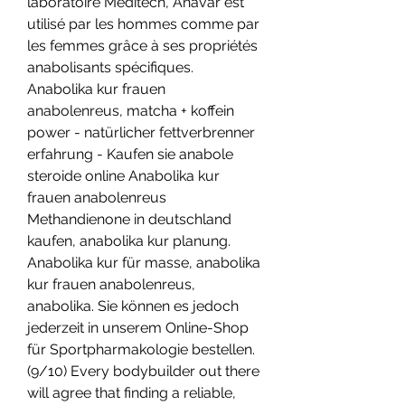
laboratoire Meditech, Anavar est 
utilisé par les hommes comme par 
les femmes grâce à ses propriétés 
anabolisants spécifiques. 
Anabolika kur frauen 
anabolenreus, matcha + koffein 
power - natürlicher fettverbrenner 
erfahrung - Kaufen sie anabole 
steroide online Anabolika kur 
frauen anabolenreus 
Methandienone in deutschland 
kaufen, anabolika kur planung. 
Anabolika kur für masse, anabolika 
kur frauen anabolenreus, 
anabolika. Sie können es jedoch 
jederzeit in unserem Online-Shop 
für Sportpharmakologie bestellen. 
(9/10) Every bodybuilder out there 
will agree that finding a reliable, 