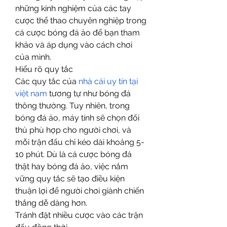
những kinh nghiệm của các tay 
cược thể thao chuyên nghiệp trong 
cá cược bóng đá ảo để bạn tham 
khảo và áp dụng vào cách chơi 
của mình.
Hiểu rõ quy tắc
Các quy tắc của 
nhà cái uy tín tại 
việt nam
 tương tự như bóng đá 
thông thường. Tuy nhiên, trong 
bóng đá ảo, máy tính sẽ chọn đối 
thủ phù hợp cho người chơi, và 
mỗi trận đấu chỉ kéo dài khoảng 5-
10 phút. Dù là cá cược bóng đá 
thật hay bóng đá ảo, việc nắm 
vững quy tắc sẽ tạo điều kiện 
thuận lợi để người chơi giành chiến 
thắng dễ dàng hơn.
Tránh đặt nhiều cược vào các trận 