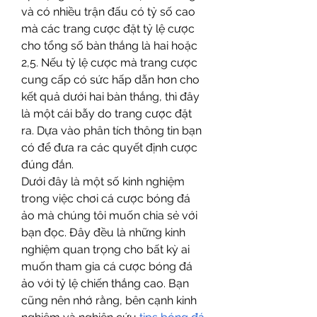
và có nhiều trận đấu có tỷ số cao 
mà các trang cược đặt tỷ lệ cược 
cho tổng số bàn thắng là hai hoặc 
2,5. Nếu tỷ lệ cược mà trang cược 
cung cấp có sức hấp dẫn hơn cho 
kết quả dưới hai bàn thắng, thì đây 
là một cái bẫy do trang cược đặt 
ra. Dựa vào phân tích thông tin bạn 
có để đưa ra các quyết định cược 
đúng đắn.
Dưới đây là một số kinh nghiệm 
trong việc chơi cá cược bóng đá 
ảo mà chúng tôi muốn chia sẻ với 
bạn đọc. Đây đều là những kinh 
nghiệm quan trọng cho bất kỳ ai 
muốn tham gia cá cược bóng đá 
ảo với tỷ lệ chiến thắng cao. Bạn 
cũng nên nhớ rằng, bên cạnh kinh 