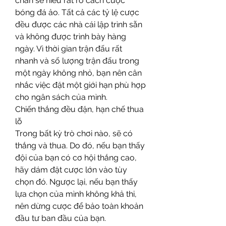
chắn sẽ hiểu rất rõ cách cược 
bóng đá ảo. Tất cả các tỷ lệ cược 
đều được các nhà cái lập trình sẵn 
và không được trình bày hàng 
ngày. Vì thời gian trận đấu rất 
nhanh và số lượng trận đấu trong 
một ngày không nhỏ, bạn nên cân 
nhắc việc đặt một giới hạn phù hợp 
cho ngân sách của mình.
Chiến thắng đều đặn, hạn chế thua 
lỗ
Trong bất kỳ trò chơi nào, sẽ có 
thắng và thua. Do đó, nếu bạn thấy 
đội của bạn có cơ hội thắng cao, 
hãy dám đặt cược lớn vào tùy 
chọn đó. Ngược lại, nếu bạn thấy 
lựa chọn của mình không khả thi, 
nên dừng cược để bảo toàn khoản 
đầu tư ban đầu của bạn.