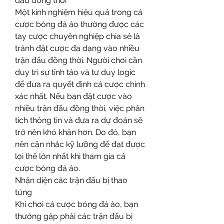
đấu đồng thời
Một kinh nghiệm hiệu quả trong cá 
cược bóng đá ảo thường được các 
tay cược chuyên nghiệp chia sẻ là 
tránh đặt cược đa dạng vào nhiều 
trận đấu đồng thời. Người chơi cần 
duy trì sự tỉnh táo và tư duy logic 
để đưa ra quyết định cá cược chính 
xác nhất. Nếu bạn đặt cược vào 
nhiều trận đấu đồng thời, việc phân 
tích thông tin và đưa ra dự đoán sẽ 
trở nên khó khăn hơn. Do đó, bạn 
nên cân nhắc kỹ lưỡng để đạt được 
lợi thế lớn nhất khi tham gia cá 
cược bóng đá ảo.
Nhận diện các trận đấu bị thao 
túng
Khi chơi cá cược bóng đá ảo, bạn 
thường gặp phải các trận đấu bị 