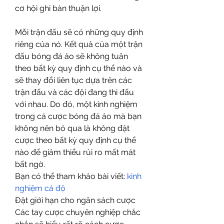
cơ hội ghi bàn thuận lợi.
Mỗi trận đấu sẽ có những quy định 
riêng của nó. Kết quả của một trận 
đấu bóng đá ảo sẽ không tuân 
theo bất kỳ quy định cụ thể nào và 
sẽ thay đổi liên tục dựa trên các 
trận đấu và các đội đang thi đấu 
với nhau. Do đó, một kinh nghiệm 
trong cá cược bóng đá ảo mà bạn 
không nên bỏ qua là không đặt 
cược theo bất kỳ quy định cụ thể 
nào để giảm thiểu rủi ro mất mát 
bất ngờ.
Bạn có thể tham khảo bài viết: 
kinh 
nghiệm cá độ
Đặt giới hạn cho ngân sách cược
Các tay cược chuyên nghiệp chắc 