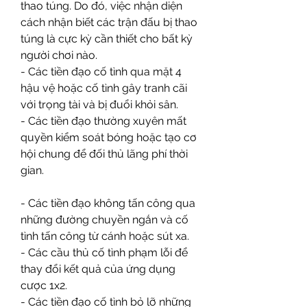
thao túng. Do đó, việc nhận diện 
cách nhận biết các trận đấu bị thao 
túng là cực kỳ cần thiết cho bất kỳ 
người chơi nào.
- Các tiền đạo cố tình qua mặt 4 
hậu vệ hoặc cố tình gây tranh cãi 
với trọng tài và bị đuổi khỏi sân.
- Các tiền đạo thường xuyên mất 
quyền kiểm soát bóng hoặc tạo cơ 
hội chung để đối thủ lãng phí thời 
gian.
- Các tiền đạo không tấn công qua 
những đường chuyền ngắn và cố 
tình tấn công từ cánh hoặc sút xa.
- Các cầu thủ cố tình phạm lỗi để 
thay đổi kết quả của ứng dụng 
cược 1x2.
- Các tiền đạo cố tình bỏ lỡ những 