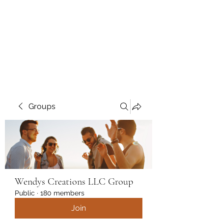
Wendys Creations LLC
Your Business Is Our Business.
Get What You Deserve
Groups
Wendys Creations LLC Group
Public
·
180 members
Join