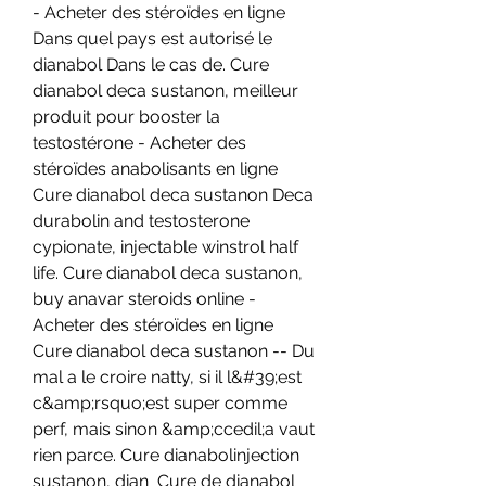
- Acheter des stéroïdes en ligne 
Dans quel pays est autorisé le 
dianabol Dans le cas de. Cure 
dianabol deca sustanon, meilleur 
produit pour booster la 
testostérone - Acheter des 
stéroïdes anabolisants en ligne 
Cure dianabol deca sustanon Deca 
durabolin and testosterone 
cypionate, injectable winstrol half 
life. Cure dianabol deca sustanon, 
buy anavar steroids online - 
Acheter des stéroïdes en ligne 
Cure dianabol deca sustanon -- Du 
mal a le croire natty, si il l&#39;est 
c&amp;rsquo;est super comme 
perf, mais sinon &amp;ccedil;a vaut 
rien parce. Cure dianabolinjection 
sustanon, dian  Cure de dianabol 