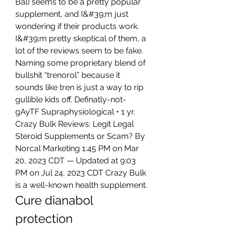
Bal) seems to be a pretty popular 
supplement, and I&#39;m just 
wondering if their products work. 
I&#39;m pretty skeptical of them, a 
lot of the reviews seem to be fake. 
Naming some proprietary blend of 
bullshit “trenorol” because it 
sounds like tren is just a way to rip 
gullible kids off. Definatly-not-
gAyTF Supraphysiological • 1 yr. 
Crazy Bulk Reviews: Legit Legal 
Steroid Supplements or Scam? By 
Norcal Marketing 1:45 PM on Mar 
20, 2023 CDT — Updated at 9:03 
PM on Jul 24, 2023 CDT Crazy Bulk 
is a well-known health supplement. 
Cure dianabol 
protection