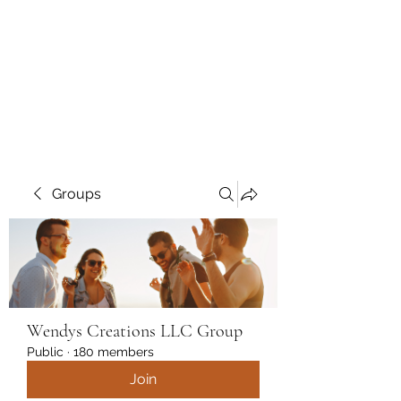
Wendys Creations LLC
Your Business Is Our Business.
Get What You Deserve
Groups
Wendys Creations LLC Group
Public
·
180 members
Join