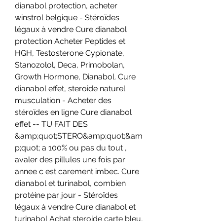
dianabol protection, acheter 
winstrol belgique - Stéroïdes 
légaux à vendre Cure dianabol 
protection Acheter Peptides et 
HGH, Testosterone Cypionate, 
Stanozolol, Deca, Primobolan, 
Growth Hormone, Dianabol. Cure 
dianabol effet, steroide naturel 
musculation - Acheter des 
stéroïdes en ligne Cure dianabol 
effet -- TU FAIT DES 
&amp;quot;STERO&amp;quot;&am
p;quot; a 100% ou pas du tout , 
avaler des pillules une fois par 
annee c est carement imbec. Cure 
dianabol et turinabol, combien 
protéine par jour - Stéroïdes 
légaux à vendre Cure dianabol et 
turinabol Achat steroide carte bleu, 