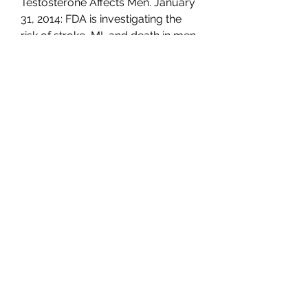
Testosterone Affects Men. January 
31, 2014: FDA is investigating the 
risk of stroke, MI, and death in men 
taking prescription testosterone; 
the investigation was prompted by 
findings from 2 studies suggesting 
an increased risk of MI in men who 
take testosterone, anavar 
spectrum. In one study, analysis of 
55,593 men with a history of MI 
showed that men &gt;65 years had 
a 2-fold increase in MI risk within 90 
days of filing an initial prescription 
for testosterone; among younger 
men (&lt;65 years) with a history of 
heart disease, MI risk was 
increased 2- to 3-fold This study 
confirmed results of an earlier, 
much smaller study, which found 