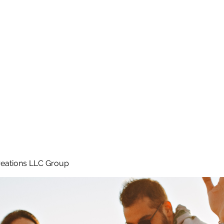
Home
e
eations LLC Group