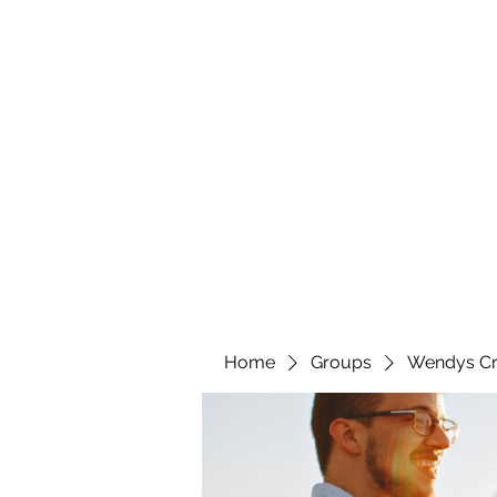
wendyscreations72@gmail.com
Wendys Creations LLC
Your Business Is Our Business. Get What You Deserv
Home
Groups
Wendys Cr