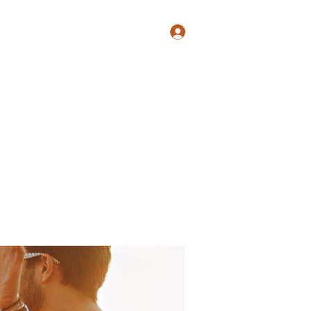
Log In
Shop
Blog
Groups
Members
Programs
More