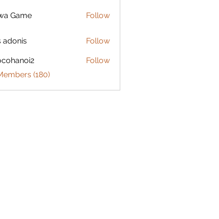
lwa Game
Follow
s adonis
Follow
ocohanoi2
Follow
anoi2
 Members (180)