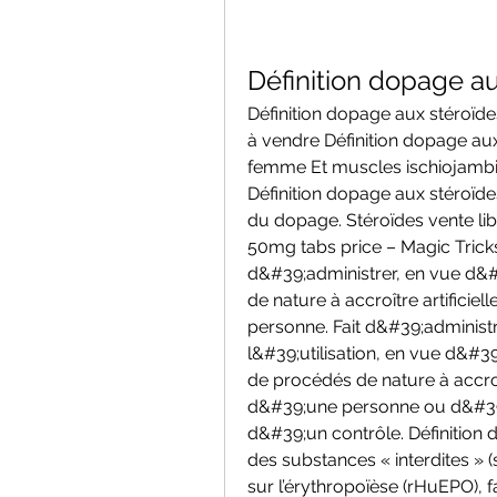
Définition dopage au
Définition dopage aux stéroïd
à vendre Définition dopage aux
femme Et muscles ischiojambiers
Définition dopage aux stéroïdes
du dopage. Stéroïdes vente lib
50mg tabs price – Magic Tricks. 
d&#39;administrer, en vue d&#
de nature à accroître artifici
personne. Fait d&#39;administre
l&#39;utilisation, en vue d&#3
de procédés de nature à accroît
d&#39;une personne ou d&#39;
d&#39;un contrôle. Définition d
des substances « interdites » (
sur l’érythropoïèse (rHuEPO), fa