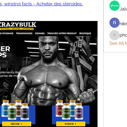
, winstrol facts - Acheter des stéroïdes 
Ja
nik
ph
phocoh
See All