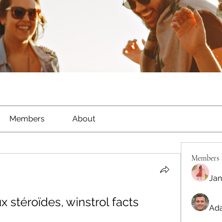
Members
About
Members
Jan
x stéroïdes, winstrol facts
Ada