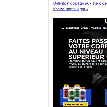
Définition dopage aux stéroïdes
anabolisants légaux