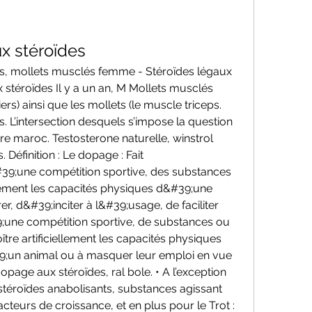
x stéroïdes
es, mollets musclés femme - Stéroïdes légaux 
 stéroïdes Il y a un an, M Mollets musclés 
) ainsi que les mollets (le muscle triceps. 
. L’intersection desquels s’impose la question 
re maroc. Testosterone naturelle, winstrol 
Définition : Le dopage : Fait 
39;une compétition sportive, des substances 
ellement les capacités physiques d&#39;une 
r, d&#39;inciter à l&#39;usage, de faciliter 
9;une compétition sportive, de substances ou 
re artificiellement les capacités physiques 
un animal ou à masquer leur emploi en vue 
opage aux stéroïdes, ral bole. • A l’exception 
stéroïdes anabolisants, substances agissant 
cteurs de croissance, et en plus pour le Trot : 