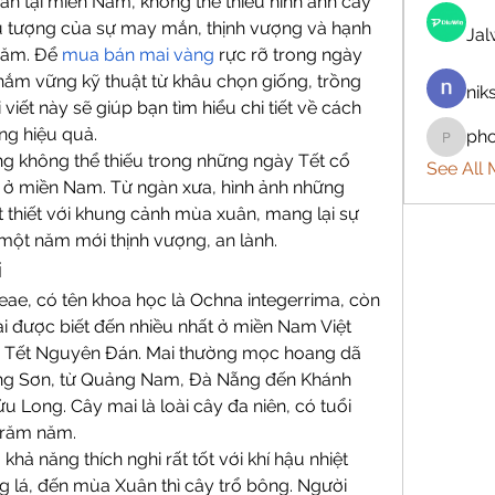
n tại miền Nam, không thể thiếu hình ảnh cây 
u tượng của sự may mắn, thịnh vượng và hạnh 
Ja
năm. Để 
mua bán mai vàng
 rực rỡ trong ngày 
nắm vững kỹ thuật từ khâu chọn giống, trồng 
nik
iết này sẽ giúp bạn tìm hiểu chi tiết về cách 
ng hiệu quả.
ph
phocoh
g không thể thiếu trong những ngày Tết cổ 
See All
t ở miền Nam. Từ ngàn xưa, hình ảnh những 
 thiết với khung cảnh mùa xuân, mang lại sự 
một năm mới thịnh vượng, an lành.
i
e, có tên khoa học là Ochna integerrima, còn 
i được biết đến nhiều nhất ở miền Nam Việt 
ịp Tết Nguyên Đán. Mai thường mọc hoang dã 
ờng Sơn, từ Quảng Nam, Đà Nẵng đến Khánh 
Long. Cây mai là loài cây đa niên, có tuổi 
trăm năm.
hả năng thích nghi rất tốt với khí hậu nhiệt 
 lá, đến mùa Xuân thì cây trổ bông. Người 