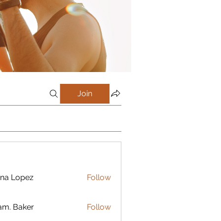
Join
na Lopez
Follow
m. Baker
Follow