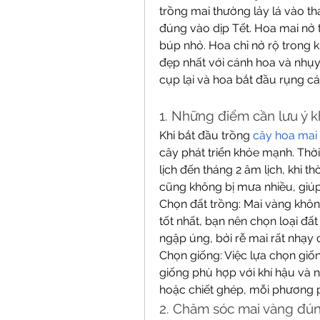
trồng mai thường lảy lá vào th
đúng vào dịp Tết. Hoa mai nở t
búp nhỏ. Hoa chỉ nở rộ trong 
đẹp nhất với cánh hoa và nhụy
cụp lại và hoa bắt đầu rụng c
1. Những điểm cần lưu ý k
Khi bắt đầu trồng 
cây hoa mai
cây phát triển khỏe mạnh. Thời
lịch đến tháng 2 âm lịch, khi t
cũng không bị mưa nhiều, giúp
Chọn đất trồng: Mai vàng khôn
tốt nhất, bạn nên chọn loại đất
ngập úng, bởi rễ mai rất nhạy
Chọn giống: Việc lựa chọn giố
giống phù hợp với khí hậu và nh
hoặc chiết ghép, mỗi phương 
2. Chăm sóc mai vàng đú