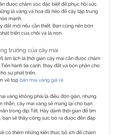
cần được chăm sóc đặc biệt để phục hồi sức 
những lá vàng và hoa đã héo để cây tập trung 
hỏe mạnh.
ay đất mới nếu cần thiết. Bạn cũng nên bón 
hát triển của chồi và lá non.
tăng trưởng của cây mai
 6 âm lịch là thời gian cây mai cần được chăm 
 Tiến hành tỉa cành, thay đất và bón phân cho 
ho sự phát triển.
m về top 
bán mai vàng giá rẻ
i vàng không phải là điều đơn giản, nhưng 
n nhẫn, cây mai vàng sẽ mang lại cho bạn 
 trong dịp Tết. Hãy dành thời gian để tìm 
, bạn sẽ thấy công sức bỏ ra được đền đáp 
 sẽ có thêm những kiến thức bổ ích để chăm 