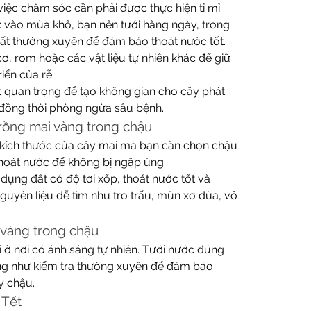
việc chăm sóc cần phải được thực hiện tỉ mỉ. 
: vào mùa khô, bạn nên tưới hàng ngày, trong 
đất thường xuyên để đảm bảo thoát nước tốt.
, rơm hoặc các vật liệu tự nhiên khác để giữ 
iển của rễ.
ất quan trọng để tạo không gian cho cây phát 
p, đồng thời phòng ngừa sâu bệnh.
trồng mai vàng trong chậu
 kích thước của cây mai mà bạn cần chọn chậu 
hoát nước để không bị ngập úng.
ụng đất có độ tơi xốp, thoát nước tốt và 
uyên liệu dễ tìm như tro trấu, mùn xơ dừa, vỏ 
 vàng trong chậu
 ở nơi có ánh sáng tự nhiên. Tưới nước đúng 
ũng như kiểm tra thường xuyên để đảm bảo 
y chậu.
 Tết