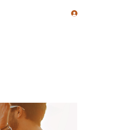
Log In
Shop
Blog
Groups
Members
Programs
More