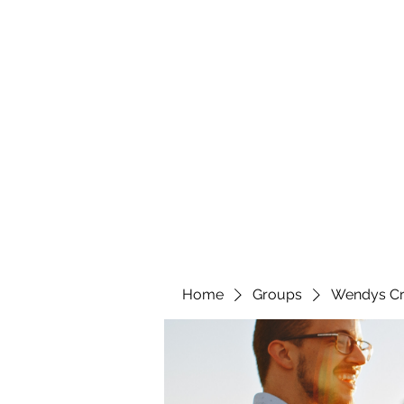
wendyscreations72@gmail.com
Wendys Creations LLC
Your Business Is Our Business. Get What You Deserv
Home
Groups
Wendys Cr