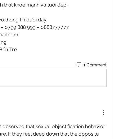
h thật khỏe mạnh và tươi đẹp!
o thông tin dưới đây:
9 – 0799 888 999 – 0888777777
ail.com
ong
Bến Tre.
1 Comment
 observed that sexual objectification behavior 
. If they feel deep down that the opposite 