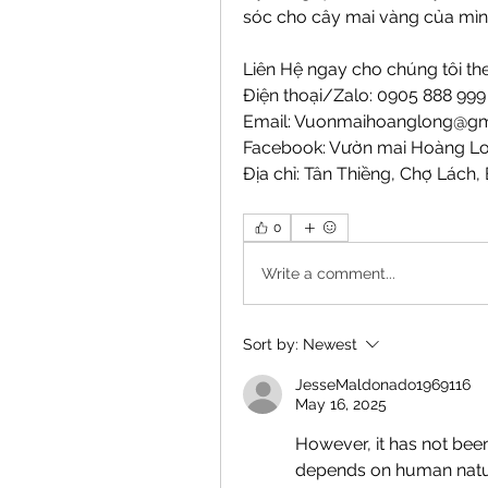
sóc cho cây mai vàng của mìn
Liên Hệ ngay cho chúng tôi the
Điện thoại/Zalo: 0905 888 99
Email: 
Vuonmaihoanglong@gm
Facebook: Vườn mai Hoàng L
Địa chỉ: Tân Thiềng, Chợ Lách, 
0
Write a comment...
Sort by:
Newest
JesseMaldonado1969116
May 16, 2025
However, it has not been
depends on human nature