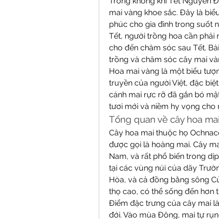
Trong không khí Tết Nguyên Đá
mai vàng khoe sắc. Đây là biể
phúc cho gia đình trong suốt 
Tết, người trồng hoa cần phải 
cho đến chăm sóc sau Tết. Bài v
trồng và chăm sóc cây mai và
Hoa mai vàng là một biểu tượn
truyền của người Việt, đặc biệ
cánh mai rực rỡ đã gắn bó mật
tươi mới và niềm hy vọng cho 
Tổng quan về cây hoa ma
Cây hoa mai thuộc họ Ochnacea
được gọi là hoàng mai. Cây ma
Nam, và rất phổ biến trong d
tại các vùng núi của dãy Trư
Hòa, và cả đồng bằng sông Cửu 
thọ cao, có thể sống đến hơn 
Điểm đặc trưng của cây mai là k
đới. Vào mùa Đông, mai tự rụng