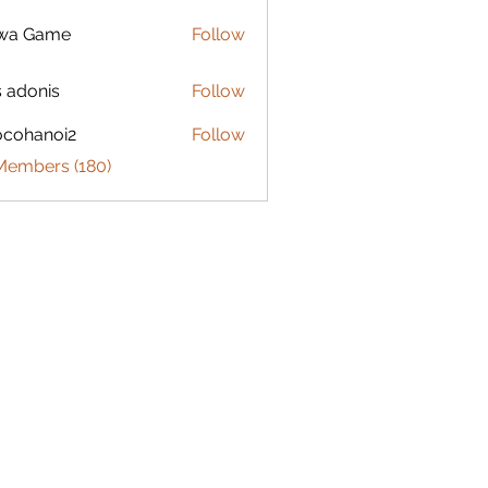
lwa Game
Follow
s adonis
Follow
ocohanoi2
Follow
anoi2
 Members (180)