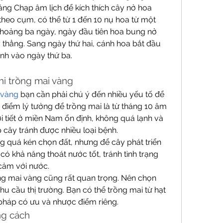
áng Chạp âm lịch để kích thích cây nở hoa 
heo cụm, có thể từ 1 đến 10 nụ hoa từ một 
khoảng ba ngày, ngày đầu tiên hoa bung nở 
 thẳng. Sang ngày thứ hai, cánh hoa bắt đầu 
ánh vào ngày thứ ba.
hi trồng mai vàng
 vàng
 bạn cần phải chú ý đến nhiều yếu tố để 
 điểm lý tưởng để trồng mai là từ tháng 10 âm 
hời tiết ở miền Nam ổn định, không quá lạnh và 
 cây tránh được nhiều loại bệnh.
g quá kén chọn đất, nhưng để cây phát triển 
 có khả năng thoát nước tốt, tránh tình trạng 
 cảm với nước.
ng mai vàng cũng rất quan trọng. Nên chọn 
u cầu thị trường. Bạn có thể trồng mai từ hạt 
pháp có ưu và nhược điểm riêng.
ng cách