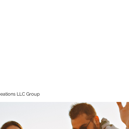
Home
e
eations LLC Group