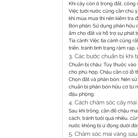
Khi cây còn ở trong đất, công 
Việc tưới nước cũng cần chú ý
khi mùa mưa thì nên kiểm tra 
Bón phân: Sử dụng phân hữu cơ
ẩm cho đất và hỗ trợ sự phát tr
Tỉa cành: Việc tỉa cành cũng r
triển, tránh tình trạng rậm rạ
3. Các bước chuẩn bị khi 
Chuẩn bị chậu: Tùy thuộc vào
cho phù hợp. Chậu cần có lỗ t
Chọn đất và phân bón: Nên sử d
chuẩn bị phân bón hữu cơ từ ng
đậu phộng.
4. Cách chăm sóc cây mai
Sau khi trồng, cần để chậu mai
cách, tránh tưới quá nhiều, c
nước không bị ứ đọng dưới đá
5. Chăm sóc mai vàng sau