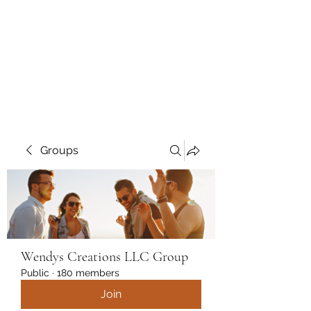
Wendys Creations LLC
Your Business Is Our Business.
Get What You Deserve
Groups
Wendys Creations LLC Group
Public
·
180 members
Join