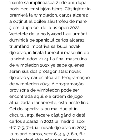
înainte să împlinească 21 de ani, după 
boris becker și björn bjorg. Câștigător în 
premieră la wimbledon, carlos alcaraz 
a obținut al doilea său trofeu de mare 
șlem, după cel de la us open 2022. 
Vedetele de la hollywood l-au urmărit 
duminică pe spaniolul carlos alcaraz 
triumfând împotriva sârbului novak 
djokovic, în finala turneului masculin de 
la wimbledon 2023. La final masculina 
de wimbledon 2023 ya sabe quiénes 
serán sus dos protagonistas: novak 
djokovic y carlos alcaraz. Programação 
de wimbledon 2023. A programação 
provisória de wimbledon pode ser 
encontrada aqui, e a ordem de jogo, 
atualizada diariamente, está neste link. 
Cei doi sportivi s-au mai duelat în 
circuitul atp, fiecare câştigând o dată, 
carlos alcaraz în 2022 la madrid, scor 
6-7, 7-5, 7-6, iar novak djokovic în 2023 
la roland garros, scor 6-3, 5-7, 6-1, 6-1. 