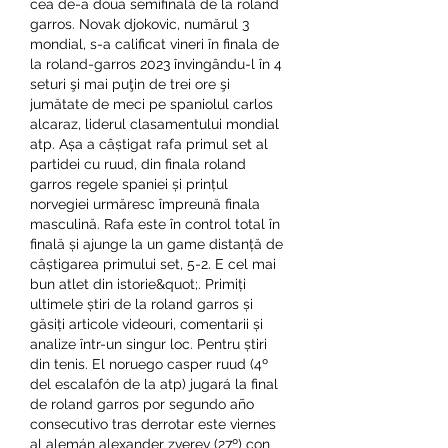
cea de-a doua semifinală de la roland 
garros. Novak djokovic, numărul 3 
mondial, s-a calificat vineri în finala de 
la roland-garros 2023 învingându-l în 4 
seturi şi mai puţin de trei ore şi 
jumătate de meci pe spaniolul carlos 
alcaraz, liderul clasamentului mondial 
atp. Așa a câștigat rafa primul set al 
partidei cu ruud, din finala roland 
garros regele spaniei și prințul 
norvegiei urmăresc împreună finala 
masculină. Rafa este în control total în 
finală și ajunge la un game distanță de 
câștigarea primului set, 5-2. E cel mai 
bun atlet din istorie&quot;. Primiți 
ultimele știri de la roland garros și 
găsiți articole videouri, comentarii și 
analize într-un singur loc. Pentru știri 
din tenis. El noruego casper ruud (4º 
del escalafón de la atp) jugará la final 
de roland garros por segundo año 
consecutivo tras derrotar este viernes 
al alemán alexander zverev (27º) con 