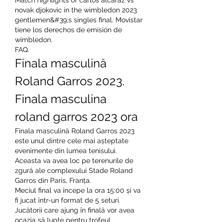
Match highlights of carlos alcaraz vs 
novak djokovic in the wimbledon 2023 
gentlemen&#39;s singles final. Movistar 
tiene los derechos de emisión de 
wimbledon. 
FAQ.
Finala masculină 
Roland Garros 2023. 
Finala masculina 
roland garros 2023 ora
Finala masculină Roland Garros 2023 
este unul dintre cele mai așteptate 
evenimente din lumea tenisului. 
Aceasta va avea loc pe terenurile de 
zgură ale complexului Stade Roland 
Garros din Paris, Franța.
Meciul final va începe la ora 15:00 și va 
fi jucat într-un format de 5 seturi. 
Jucătorii care ajung în finală vor avea 
ocazia să lupte pentru trofeul 