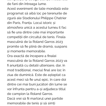
de fani din întreaga lume.
Acest eveniment de talie mondială este 
programat să aibă loc pe terenurile de 
zgură ale Stadionului Philippe Chatrier 
din Paris, Franța. Locul istoric și 
atmosfera unică a acestui turneu îl fac 
să fie una dintre cele mai importante 
competiții din circuitul de tenis. Finala 
masculină de la Roland Garros 2023 
promite să fie plină de dramă, suspans 
și momente memorabile.
Ora exactă de începere a finalei 
masculină de la Roland Garros 2023 va 
fi anunțată cu detalii ulterioare, dar, în 
mod tradițional, meciul final are loc în 
ziua de duminică. Este de așteptat ca 
acest meci să fie unul epic, în care doi 
dintre cei mai buni jucători din lume se 
vor înfrunta pentru a-și adjudeca titlul 
de campion la Roland Garros.
Dacă vrei să fii martorul unei partide 
memorabile de tenis și să simți 