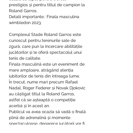
prestigios și pentru titlul de campion la 
Roland Garros.
Detalii importante:. Finala masculina 
wimbledon 2023.
Complexul Stade Roland Garros este 
cunoscut pentru terenurile sale de 
zgură, care pun la încercare abilitățile 
jucătorilor și le oferă spectacolul unui 
tenis de calitate.
Finala masculină este un eveniment de 
mare amploare, atrăgând atenția 
iubitorilor de tenis din întreaga lume.
În trecut, nume mari precum Rafael 
Nadal, Roger Federer și Novak Djokovic 
au câștigat titlul la Roland Garros, 
astfel că se așteaptă o competiție 
acerbă și în acest an.
Publicul va avea ocazia să vadă o finală 
plină de adrenalină și momente 
spectaculoase, deoarece jucătorii vor fi 
motivați să demonstreze cea mai bună 