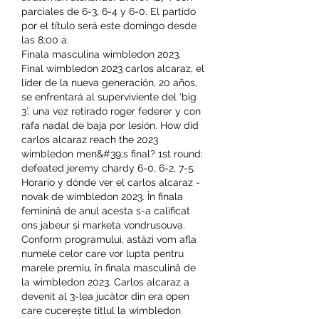
parciales de 6-3, 6-4 y 6-0. El partido 
por el título será este domingo desde 
las 8:00 a. 
Finala masculina wimbledon 2023.
Final wimbledon 2023 carlos alcaraz, el 
líder de la nueva generación, 20 años, 
se enfrentará al superviviente del ‘big 
3’, una vez retirado roger federer y con 
rafa nadal de baja por lesión. How did 
carlos alcaraz reach the 2023 
wimbledon men&#39;s final? 1st round: 
defeated jeremy chardy 6-0, 6-2, 7-5. 
Horario y dónde ver el carlos alcaraz - 
novak de wimbledon 2023. În finala 
feminină de anul acesta s-a calificat 
ons jabeur și marketa vondrusouva. 
Conform programului, astăzi vom afla 
numele celor care vor lupta pentru 
marele premiu, în finala masculină de 
la wimbledon 2023. Carlos alcaraz a 
devenit al 3-lea jucător din era open 
care cucerește titlul la wimbledon 